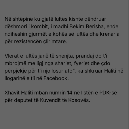
Në shtëpinë ku gjatë luftës kishte qëndruar
dëshmori i kombit, i madhi Bekim Berisha, ende
ndiheshin gjurmët e kohës së luftës dhe krenaria
për rezistencën çlirimtare.
Vlerat e luftës janë të shenjta, prandaj do t’i
mbrojmë me ligj nga sharjet, fyerjet dhe çdo
përpjekje për t’i njollosur ato", ka shkruar Haliti në
llogarinë e tii në Facebook.
Xhavit Haliti mban numrin 14 në listën e PDK-së
për deputet të Kuvendit të Kosovës.