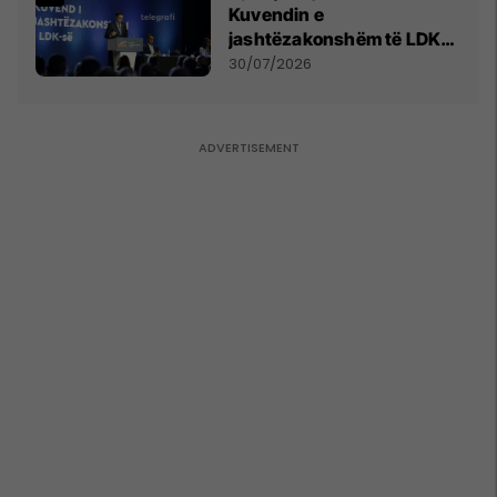
Kuvendin e
jashtëzakonshëm të LDK-
së
30/07/2026