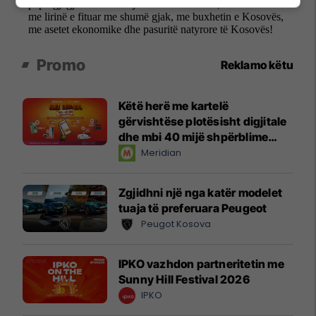
Promo
Reklamo këtu
Këtë herë me kartelë
gërvishtëse plotësisht digjitale
dhe mbi 40 mijë shpërblime
instant!
Meridian
Zgjidhni një nga katër modelet
tuaja të preferuara Peugeot
Peugot Kosova
IPKO vazhdon partneritetin me
Sunny Hill Festival 2026
IPKO