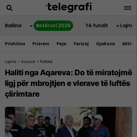
Ballina
Botërori 2026
Të fundit
Lajme
Prishtina
Prizreni
Peja
Ferizaj
Gjakova
Mitrov
Lajme
>
Kosovë
>
Politikë
Haliti nga Aqareva: Do të miratojmë
ligj për mbrojtjen e vlerave të luftës
çlirimtare