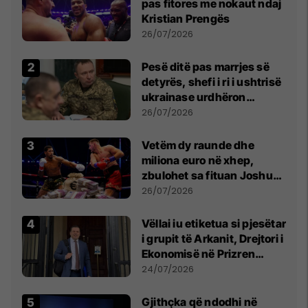
pas fitores me nokaut ndaj
Kristian Prengës
26/07/2026
Pesë ditë pas marrjes së
detyrës, shefi i ri i ushtrisë
ukrainase urdhëron
kontroll të madh
26/07/2026
Vetëm dy raunde dhe
miliona euro në xhep,
zbulohet sa fituan Joshua
e Prenga
26/07/2026
Vëllai iu etiketua si pjesëtar
i grupit të Arkanit, Drejtori i
Ekonomisë në Prizren
mohon pretendimet
24/07/2026
Gjithçka që ndodhi në