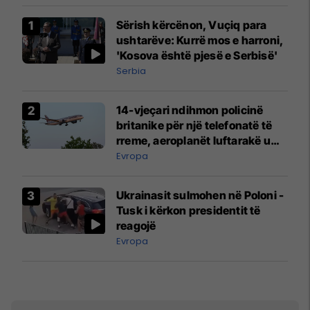
Sërish kërcënon, Vuçiq para
ushtarëve: Kurrë mos e harroni,
'Kosova është pjesë e Serbisë'
Serbia
14-vjeçari ndihmon policinë
britanike për një telefonatë të
rreme, aeroplanët luftarakë u
ngritën në ajër për të
Evropa
interceptuar fluturaken e Qatar
Airways që po shkonte drejt
Ukrainasit sulmohen në Poloni -
Mançesterit
Tusk i kërkon presidentit të
reagojë
Evropa