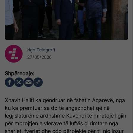
Nga
Telegrafi
27/05/2026
Xhavit Haliti ka qëndruar në fshatin Aqarevë, nga
ku ka premtuar se do të angazhohet që në
legjislaturën e ardhshme Kuvendi të miratojë ligjin
për mbrojtjen e vlerave të luftës çlirimtare nga
sharjet, fyerjet dhe çdo përpjekje për t’i njollosur