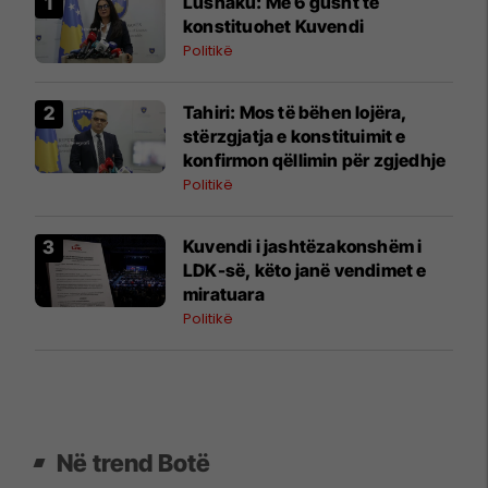
​Lushaku: Më 6 gusht të
konstituohet Kuvendi
Politikë
​Tahiri: Mos të bëhen lojëra,
stërzgjatja e konstituimit e
konfirmon qëllimin për zgjedhje
Politikë
Kuvendi i jashtëzakonshëm i
LDK-së, këto janë vendimet e
miratuara
Politikë
Në trend Botë