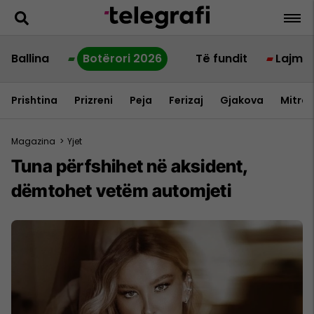
Ballina
Botërori 2026
Të fundit
Lajme
Prishtina
Prizreni
Peja
Ferizaj
Gjakova
Mitrov
Magazina
>
Yjet
Tuna përfshihet në aksident,
dëmtohet vetëm automjeti