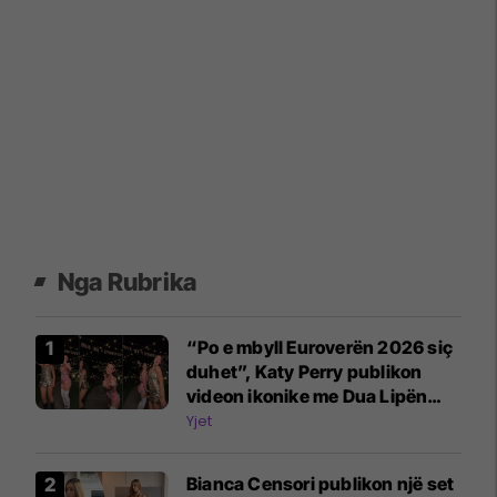
Nga Rubrika
“Po e mbyll Euroverën 2026 siç
duhet”, Katy Perry publikon
videon ikonike me Dua Lipën
nga Sunny Hill Festival
Yjet
Bianca Censori publikon një set