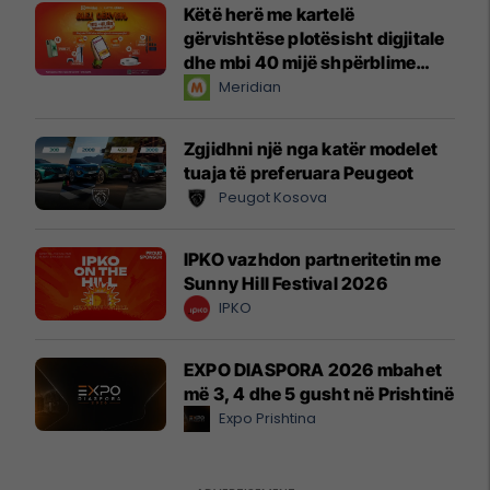
Këtë herë me kartelë
gërvishtëse plotësisht digjitale
dhe mbi 40 mijë shpërblime
instant!
Meridian
Zgjidhni një nga katër modelet
tuaja të preferuara Peugeot
Peugot Kosova
IPKO vazhdon partneritetin me
Sunny Hill Festival 2026
IPKO
EXPO DIASPORA 2026 mbahet
më 3, 4 dhe 5 gusht në Prishtinë
Expo Prishtina