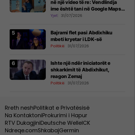
në një video të re: Vendlindja
ime është tani në Google Maps
Street View
Yjet
31/07/2026
Bajrami flet pasi Abdixhiku
mbeti kryetar i LDK-së
Politikë
31/07/2026
Ishte një ndër iniciatorët e
shkarkimit të Abdixhikut,
reagon Zemaj
Politikë
31/07/2026
Rreth nesh
Politikat e Privatësisë
Na Kontaktoni
Prokurimi i Hapur
RTV Dukagjini
Deutsche Welle
ICK
Ndreqe.com
Shkabaj
Germin