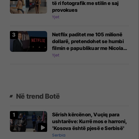
të ri fotografik me stilin e saj
provokues
Yjet
Netflix paditet me 105 milionë
dollarë, pretendohet se humbi
filmin e papublikuar me Nicolas
Cage
Yjet
Në trend Botë
Sërish kërcënon, Vuçiq para
ushtarëve: Kurrë mos e harroni,
'Kosova është pjesë e Serbisë'
Serbia