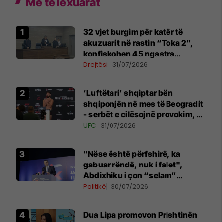
Më të lexuarat
32 vjet burgim për katër të
akuzuarit në rastin “Toka 2”,
konfiskohen 45 ngastra
kadastrale
Drejtësi
31/07/2026
‘Luftëtari’ shqiptar bën
shqiponjën në mes të Beogradit
- serbët e cilësojnë provokim, ai
e cilëson simbol të identitetit
UFC
31/07/2026
"Nëse është përfshirë, ka
gabuar rëndë, nuk i falet",
Abdixhiku i çon “selam”
Përparim Ramës
Politikë
30/07/2026
Dua Lipa promovon Prishtinën