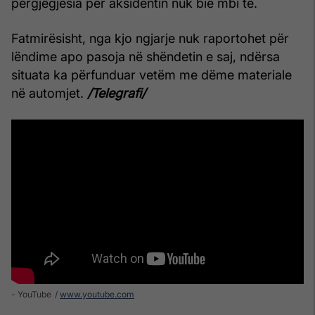
përgjegjësia për aksidentin nuk bie mbi të.
Fatmirësisht, nga kjo ngjarje nuk raportohet për
lëndime apo pasoja në shëndetin e saj, ndërsa
situata ka përfunduar vetëm me dëme materiale
në automjet.
/Telegrafi/
- YouTube
www.youtube.com