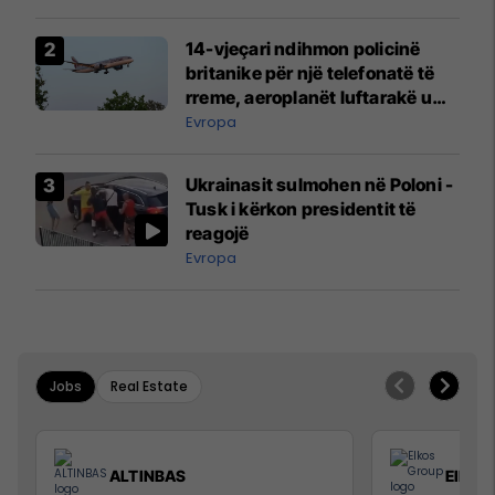
14-vjeçari ndihmon policinë
britanike për një telefonatë të
rreme, aeroplanët luftarakë u
ngritën në ajër për të
Evropa
interceptuar fluturaken e Qatar
Airways që po shkonte drejt
Ukrainasit sulmohen në Poloni -
Mançesterit
Tusk i kërkon presidentit të
reagojë
Evropa
Jobs
Real Estate
ALTINBAS
Elkos