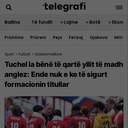
Ballina
Të fundit
Lajme
Botë
Ekono
Prishtina
Prizreni
Peja
Ferizaj
Gjakova
Mitrov
Sport
>
Futboll
>
Ndërkombëtare
Tuchel ia bënë të qartë yllit të madh
anglez: Ende nuk e ke të sigurt
formacionin titullar