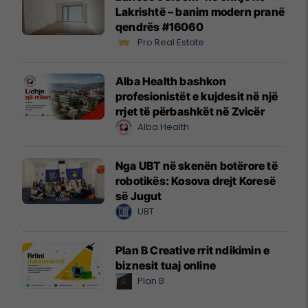
Lakrishtë – banim modern pranë
qendrës #16060
Pro Real Estate
Alba Health bashkon
profesionistët e kujdesit në një
rrjet të përbashkët në Zvicër
Alba Health
Nga UBT në skenën botërore të
robotikës: Kosova drejt Koresë
së Jugut
UBT
Plan B Creative rrit ndikimin e
biznesit tuaj online
Plan B