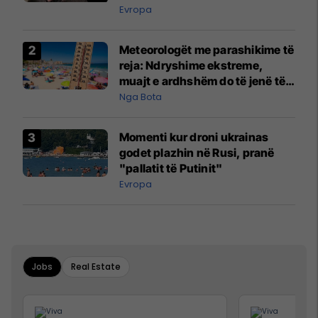
Evropa
Meteorologët me parashikime të
reja: Ndryshime ekstreme,
muajt e ardhshëm do të jenë të
pazakontë
Nga Bota
Momenti kur droni ukrainas
godet plazhin në Rusi, pranë
"pallatit të Putinit"
Evropa
Jobs
Real Estate