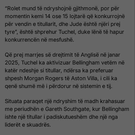
“Rolet mund të ndryshojnë gjithmonë, por për
momentin kemi 14 ose 15 lojtarë që konkurrojnë
për vendin e titullarit, dhe Jude është njëri prej
tyre”, është shprehur Tuchel, duke lënë të hapur
konkurrencën në mesfushë.
Që prej marrjes së drejtimit të Anglisë në janar
2025, Tuchel ka aktivizuar Bellingham vetëm në
katër ndeshje si titullar, ndërsa ka preferuar
shpesh Morgan Rogers të Aston Villa, i cili ka
qenë shumë më i përdorur në sistemin e tij.
Situata paraqet një ndryshim të madh krahasuar
me periudhën e Gareth Southgate, kur Bellingham
ishte një titullar i padiskutueshëm dhe një nga
liderët e skuadrës.