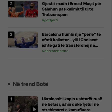
Gjesti i madh i Ernest Muçit për
Salahun pas kalimit të tij te
Trabzonspori
Ligat tjera
Barcelona humbi një "perlë" të
afatit kalimtar – ylli i Chelseat
ishte gati të transferohej në
‘Camp Nou’
Ndërkombëtare
Në trend Botë
Ukrainasit i kapin ushtarët rusë
në befasi, ishin duke fjetur në
strehimoret e kamufluara