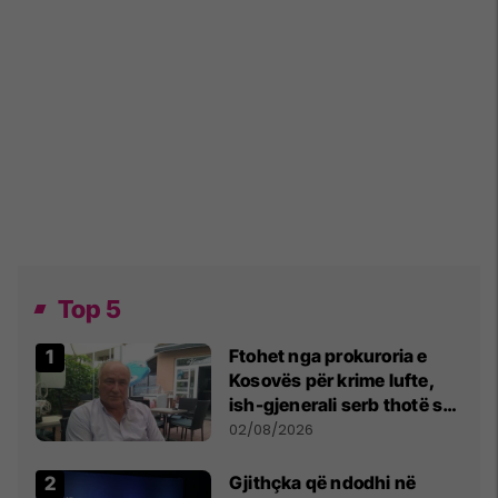
Top 5
Ftohet nga prokuroria e
Kosovës për krime lufte,
ish-gjenerali serb thotë se
dikush e tradhtoi në
02/08/2026
Beograd
Gjithçka që ndodhi në