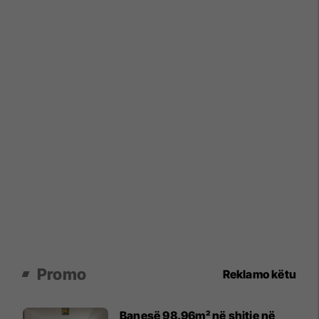
Promo
Reklamo këtu
Banesë 98.96m² në shitje në