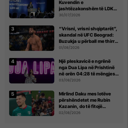
Kuvendin e
jashtëzakonshëm të LDK-
së
30/07/2026
“Vrisni, vrisni shqiptarët”,
skandal në UFC Beograd:
Buzukja u përball me thirrje
anti-shqiptare nga
01/08/2026
tribunat
Një pleskavicë e ngrënë
nga Dua Lipa në Prishtinë
në orën 04:28 të mëngjesit
- dhe bota digjitale serbe
03/08/2026
shpall gjendjen e luftës
Mirlind Daku mes lotëve
përshëndetet me Rubin
Kazanin, do të fitojë
miliona te Spartak Moska
02/08/2026