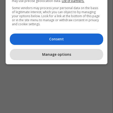
may use precise geolocation data.
List of partners.
Some vendors may process your personal data on the basis
of legitimate interest, which you can object to by managing
your options below. Look for a link at the bottom of this page
or in the site menu to manage or withdraw consent in privacy
and cookie settings.
Jude Bellingham
Thomas Tuchel
Kombëtarja E Anglisë
Kampionati Botëror 2026
Consent
Manage options