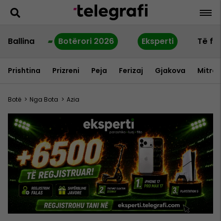
Ballina
Botërori 2026
Eksperti
Të fu
Prishtina
Prizreni
Peja
Ferizaj
Gjakova
Mitrov
Botë
>
Nga Bota
>
Azia