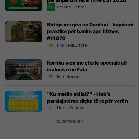
për shpërblimet e WINFEST 2026
Emona Center
Shtëpi me qira në Dardani – hapësirë
praktike për banim apo biznes
#14870
Pro Real Estate
Korriku vjen me ofertë speciale all
inclusive në Fafa
Fafa Resort
"Ku metën akllat?" - Heb’s
paralajmëron diçka të re për verën
Heb's Kosova