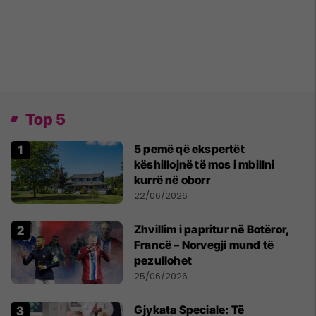
Top 5
5 pemë që ekspertët
këshillojnë të mos i mbillni
kurrë në oborr
22/06/2026
Zhvillim i papritur në Botëror,
Francë – Norvegji mund të
pezullohet
25/06/2026
​Gjykata Speciale: Të