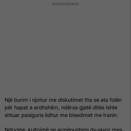
Një burim i njohur me diskutimet tha se ata folën
për hapat e ardhshëm, ndërsa gjatë ditës ishte
shtuar pasiguria lidhur me bisedimet me Iranin.
Ndryshe, kujtojmë se armëpushimi dy-javor mes