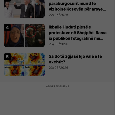
paraburgosurit mund të
vizitojnë Kosovën për arsye
humanitare
22/06/2026
Ikballe Huduti pjesë e
protestave në Shqipëri, Rama
ia publikon fotografinë me
Ahmadinejadin e Iranit
25/06/2026
Sa do të zgjasë kjo valë e të
nxehtit?
23/06/2026