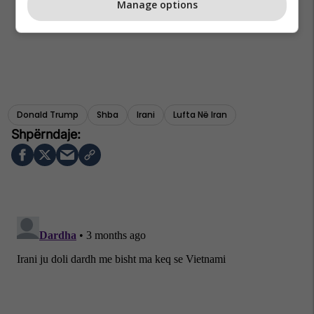
Manage options
Donald Trump
Shba
Irani
Lufta Në Iran