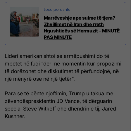
Marrëveshje apo sulme të tjera?
Zhvillimet në Iran dhe rreth
Ngushticës së Hormuzit - MINUTË
PAS MINUTE
Lideri amerikan shtoi se armëpushimi do të
mbetet në fuqi “deri në momentin kur propozimi
të dorëzohet dhe diskutimet të përfundojnë, në
një mënyrë ose në një tjetër”.
Para se të bënte njoftimin, Trump u takua me
zëvendëspresidentin JD Vance, të dërguarin
special Steve Witkoff dhe dhëndrin e tij, Jared
Kushner.