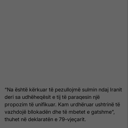
“Na është kërkuar të pezullojmë sulmin ndaj Iranit
deri sa udhëheqësit e tij të paraqesin një
propozim të unifikuar. Kam urdhëruar ushtrinë të
vazhdojë bllokadën dhe të mbetet e gatshme”,
thuhet në deklaratën e 79-vjeçarit.