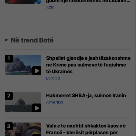
goditi një raketëhedhës në Libanin
jugor
Azia
Në trend Botë
Shpallet gjendje e jashtëzakonshme
në Krime pas sulmeve të fuqishme
të Ukrainës
Evropa
Hakmerret SHBA-ja, sulmon Iranin
Amerika
Vala e të nxehtit shkakton kaos në
Francë - blerësit përplasen për