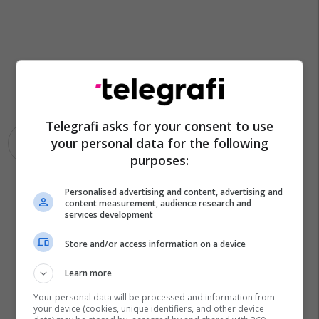
Telegrafi asks for your consent to use
your personal data for the following
Trenat
Internet
Zvicër
purposes:
Personalised advertising and content, advertising and
content measurement, audience research and
services development
Store and/or access information on a device
Learn more
Your personal data will be processed and information from
your device (cookies, unique identifiers, and other device