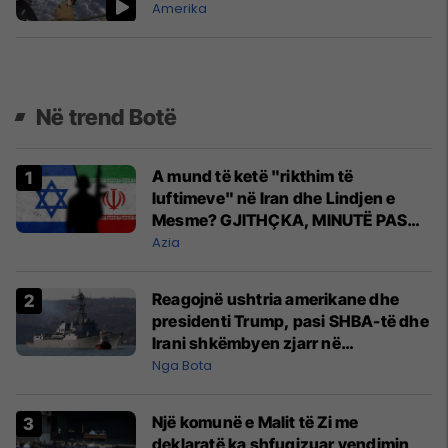
Amerika
Në trend Botë
A mund të ketë "rikthim të
luftimeve" në Iran dhe Lindjen e
Mesme? GJITHÇKA, MINUTË PAS
MINUTE
Azia
Reagojnë ushtria amerikane dhe
presidenti Trump, pasi SHBA-të dhe
Irani shkëmbyen zjarr në
Ngushticën e Hormuzit
Nga Bota
Një komunë e Malit të Zi me
deklaratë ka shfuqizuar vendimin