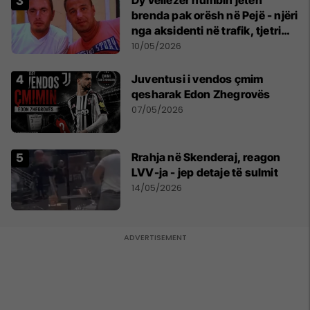
brenda pak orësh në Pejë - njëri
nga aksidenti në trafik, tjetri
nga sëmundja
10/05/2026
Juventusi i vendos çmim
qesharak Edon Zhegrovës
07/05/2026
Rrahja në Skenderaj, reagon
LVV-ja - jep detaje të sulmit
14/05/2026