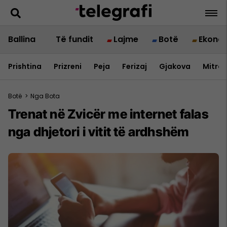
Ballina
Të fundit
Lajme
Botë
Ekono
Prishtina
Prizreni
Peja
Ferizaj
Gjakova
Mitrov
Botë
>
Nga Bota
Trenat në Zvicër me internet falas
nga dhjetori i vitit të ardhshëm