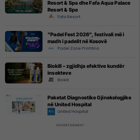
Resort & Spa dhe Fafa Aqua Palace
Resort & Spa
Fafa Resort
"Padel Fest 2026", festivali më i
madh i padelit në Kosovë
Padel Zone Prishtina
Biokill – zgjidhja efektive kundër
insekteve
Biokill
Paketat Diagnostike Gjinekologjike
në United Hospital
United Hospital