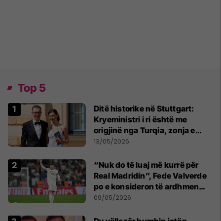
Top 5
Ditë historike në Stuttgart:
Kryeministri i ri është me
origjinë nga Turqia, zonja e
parë një shqiptare nga
13/05/2026
Kanadaja
“Nuk do të luaj më kurrë për
Real Madridin”, Fede Valverde
po e konsideron të ardhmen
pas sherrit me Tchouamenin
09/05/2026
Dy vëllezër humbin jetën