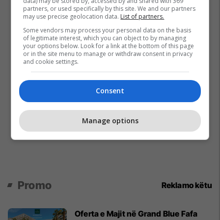
data) may be stored by, accessed by and shared with 369
partners, or used specifically by this site. We and our partners
may use precise geolocation data.
List of partners.
Some vendors may process your personal data on the basis
of legitimate interest, which you can object to by managing
your options below. Look for a link at the bottom of this page
or in the site menu to manage or withdraw consent in privacy
and cookie settings.
Consent
Manage options
Promo
Reklamo këtu
Oferta e Majit në Grand Blue Fafa