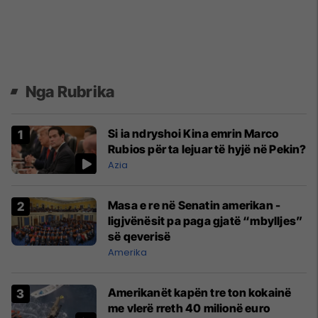
Nga Rubrika
Si ia ndryshoi Kina emrin Marco
Rubios për ta lejuar të hyjë në Pekin?
Azia
Masa e re në Senatin amerikan -
ligjvënësit pa paga gjatë “mbylljes”
së qeverisë
Amerika
Amerikanët kapën tre ton kokainë
me vlerë rreth 40 milionë euro