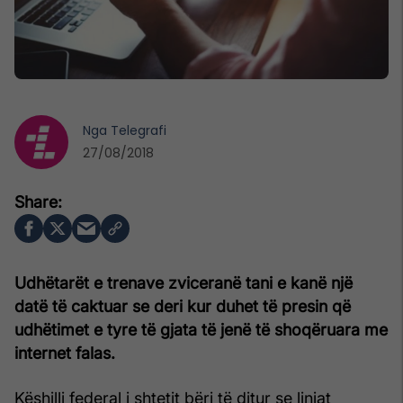
Nga
Telegrafi
27/08/2018
Udhëtarët e trenave zviceranë tani e kanë një
datë të caktuar se deri kur duhet të presin që
udhëtimet e tyre të gjata të jenë të shoqëruara me
internet falas.
Këshilli federal i shtetit bëri të ditur se linjat