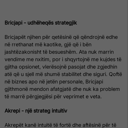
Bricjapi - udhëheqës strategjik
Bricjapët njihen për qetësinë që qëndrojnë edhe
në rrethanat më kaotike, gjë që i bën
jashtëzakonisht të besueshëm. Ata nuk marrin
vendime me nxitim, por i shqyrtojnë me kujdes të
gjitha opsionet, vlerësojnë pasojat dhe zgjedhin
atë që u sjell më shumë stabilitet dhe siguri. Qoftë
në biznes apo në jetën personale, Bricjapi
gjithmonë mendon afatgjatë dhe nuk ka problem
të marrë përgjegjësi për veprimet e veta.
Akrepi - një strateg intuitiv
Akrepët kanë intuitë të fortë dhe aftësinë për të