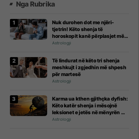
Nga Rubrika
Nuk durohen dot me njëri-
tjetrin! Këto shenja të
horoskopit kanë përplasjet më
të mëdha
Astrologji
Të lindurat në këto tri shenja
meshkujt i zgjedhin më shpesh
për martesë
Astrologji
Karma ua kthen gjithçka dyfish:
Këto katër shenja i mësojnë
leksionet e jetës në mënyrën më
të vështirë
Astrologji