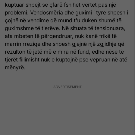
kuptuar shpejt se çfarë fshihet vërtet pas një
problemi. Vendosmëria dhe guximi i tyre shpesh i
çojnë në vendime që mund t'u duken shumë të
guximshme të tjerëve. Në situata të tensionuara,
ata mbeten të përqendruar, nuk kanë frikë të
marrin rreziqe dhe shpesh gjejnë një zgjidhje që
rezulton të jetë më e mira në fund, edhe nëse të
tjerët fillimisht nuk e kuptojnë pse vepruan në atë
mënyrë.