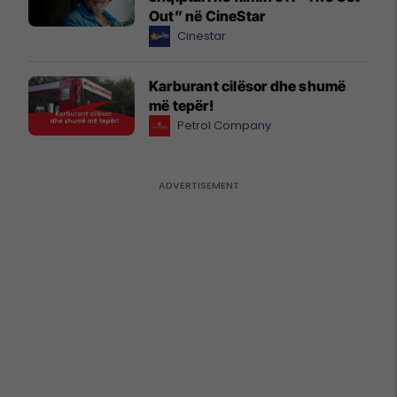
Out” në CineStar
Cinestar
Karburant cilësor dhe shumë
më tepër!
Petrol Company