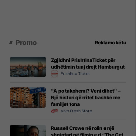
Promo
Reklamo këtu
Zgjidhni PrishtinaTicket për
udhëtimin tuaj drejt Hamburgut
Prishtina Ticket
"A po takohemi? Veni dihet" –
Një histori që rritet bashkë me
familjet tona
Viva Fresh Store
Russell Crowe në rolin e një
shqiptari në filmin e ri “The Get