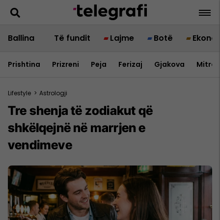
Ballina
Të fundit
Lajme
Botë
Ekono
Prishtina
Prizreni
Peja
Ferizaj
Gjakova
Mitrov
Lifestyle
>
Astrologji
Tre shenja të zodiakut që
shkëlqejnë në marrjen e
vendimeve