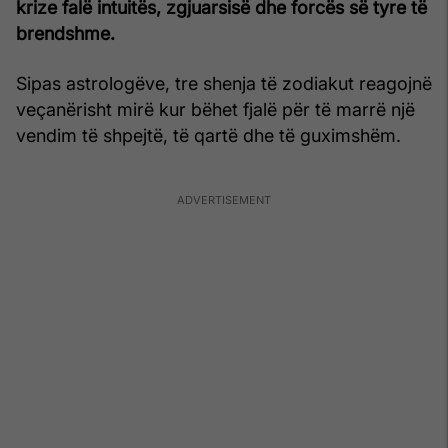
krize falë intuitës, zgjuarsisë dhe forcës së tyre të
brendshme.
Sipas astrologëve, tre shenja të zodiakut reagojnë
veçanërisht mirë kur bëhet fjalë për të marrë një
vendim të shpejtë, të qartë dhe të guximshëm.