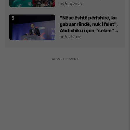
miliona te Spartak Moska
02/08/2026
"Nëse është përfshirë, ka
gabuar rëndë, nuk i falet",
Abdixhiku i çon “selam”
Përparim Ramës
30/07/2026