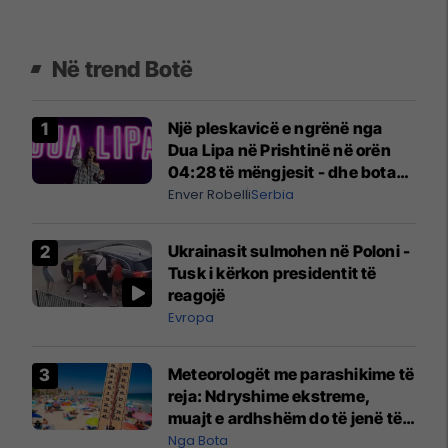
Në trend Botë
Një pleskavicë e ngrënë nga
Dua Lipa në Prishtinë në orën
04:28 të mëngjesit - dhe bota
digjitale serbe shpall gjendjen e
Enver Robelli
Serbia
luftës
Ukrainasit sulmohen në Poloni -
Tusk i kërkon presidentit të
reagojë
Evropa
Meteorologët me parashikime të
reja: Ndryshime ekstreme,
muajt e ardhshëm do të jenë të
pazakontë
Nga Bota