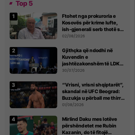
Top 5
Ftohet nga prokuroria e
Kosovës për krime lufte,
ish-gjenerali serb thotë se
dikush e tradhtoi në
02/08/2026
Beograd
Gjithçka që ndodhi në
Kuvendin e
jashtëzakonshëm të LDK-
së
30/07/2026
“Vrisni, vrisni shqiptarët”,
skandal në UFC Beograd:
Buzukja u përball me thirrje
anti-shqiptare nga
01/08/2026
tribunat
Mirlind Daku mes lotëve
përshëndetet me Rubin
Kazanin, do të fitojë