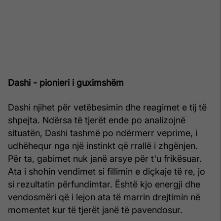
Dashi - pionieri i guximshëm
Dashi njihet për vetëbesimin dhe reagimet e tij të
shpejta. Ndërsa të tjerët ende po analizojnë
situatën, Dashi tashmë po ndërmerr veprime, i
udhëhequr nga një instinkt që rrallë i zhgënjen.
Për ta, gabimet nuk janë arsye për t'u frikësuar.
Ata i shohin vendimet si fillimin e diçkaje të re, jo
si rezultatin përfundimtar. Është kjo energji dhe
vendosmëri që i lejon ata të marrin drejtimin në
momentet kur të tjerët janë të pavendosur.