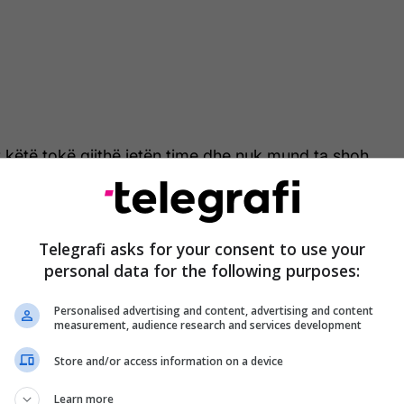
këtë tokë gjithë jetën time dhe nuk mund ta shoh
ër asnjë shumë parash”, tha Raudabo. Ai shtoi se
esht një investim financiar, por një pjesë e historisë
es së tij.
Telegrafi asks for your consent to use your
personal data for the following purposes:
Personalised advertising and content, advertising and content
measurement, audience research and services development
Store and/or access information on a device
Learn more