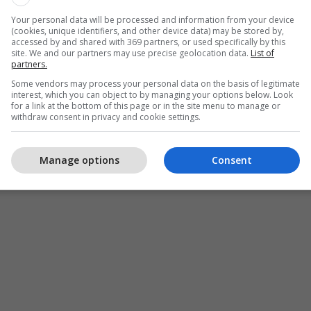
Your personal data will be processed and information from your device
(cookies, unique identifiers, and other device data) may be stored by,
accessed by and shared with 369 partners, or used specifically by this
site. We and our partners may use precise geolocation data.
List of
partners.
Some vendors may process your personal data on the basis of legitimate
interest, which you can object to by managing your options below. Look
for a link at the bottom of this page or in the site menu to manage or
withdraw consent in privacy and cookie settings.
Manage options
Consent