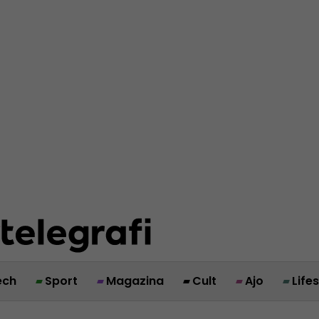
ech
Sport
Magazina
Cult
Ajo
Life