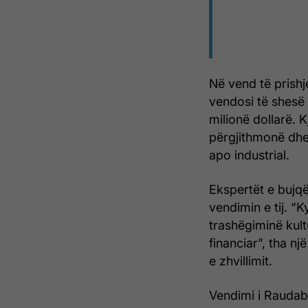
Në vend të prishj
vendosi të shesë t
milionë dollarë.
përgjithmonë dhe
apo industrial.
Ekspertët e bujq
vendimin e tij. “K
trashëgiminë kul
financiar”, tha nj
e zhvillimit.
Vendimi i Raudabo