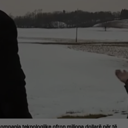
ompania teknologjike ofron miliona dollarë për të