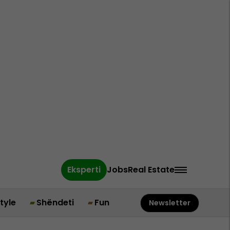
Eksperti
Jobs
Real Estate
style
Shëndeti
Fun
Newsletter