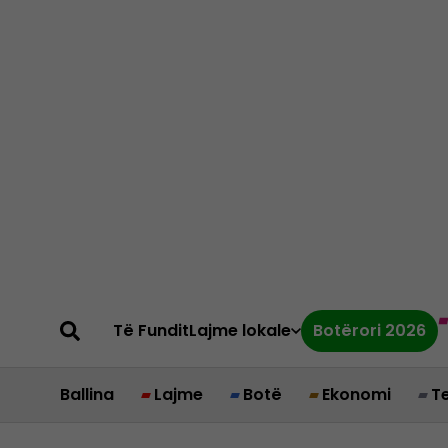
Të Fundit
Lajme lokale
Botërori 2026
Ballina
Lajme
Botë
Ekonomi
T