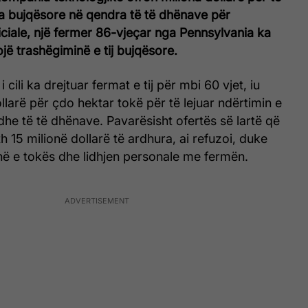
a bujqësore në qendra të të dhënave për
ificiale, një fermer 86-vjeçar nga Pennsylvania ka
ë trashëgiminë e tij bujqësore.
cili ka drejtuar fermat e tij për mbi 60 vjet, iu
llarë për çdo hektar tokë për të lejuar ndërtimin e
he të të dhënave. Pavarësisht ofertës së lartë që
th 15 milionë dollarë të ardhura, ai refuzoi, duke
në e tokës dhe lidhjen personale me fermën.