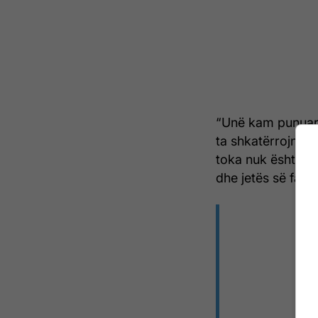
“Unë kam punuar 
ta shkatërrojnë p
toka nuk është thj
dhe jetës së familj