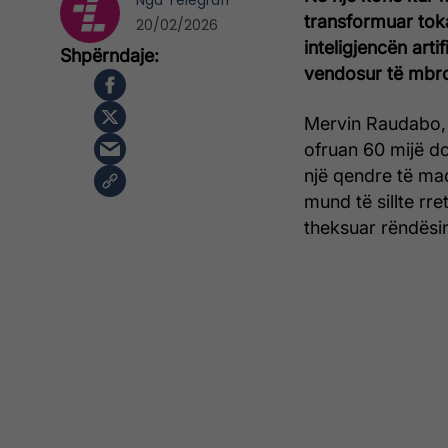
Nga
Telegrafi
transformuar tok
20/02/2026
inteligjencën art
vendosur të mbroj
Mervin Raudabo, i 
ofruan 60 mijë do
një qendre të mad
mund të sillte rre
theksuar rëndësi