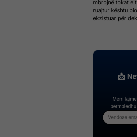
mbrojnë tokat e t
ruajtur kështu bi
ekzistuar për de