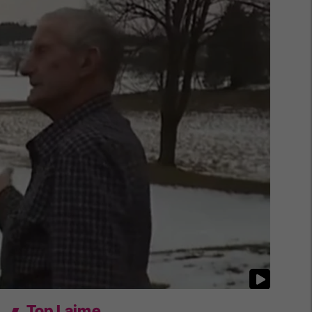
Top Lajme