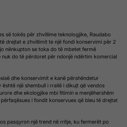
es së tokës për zhvillime teknologjike, Raudabo
ë drejtat e zhvillimit te një fondi konservimi për 2
 Kjo nënkupton se toka do të mbetet fermë
 nuk do të përdoret për ndonjë ndërtim komercial
ësisë dhe konservimit e kanë përshëndetur
y është një shembull i rrallë i dikujt që vendos
turore dhe ekologjike mbi fitimin e menjëhershëm
ë përfaqësues i fondit konservues që bleu të drejtat
s pasqyron një trend në rritje, ku fermerët po