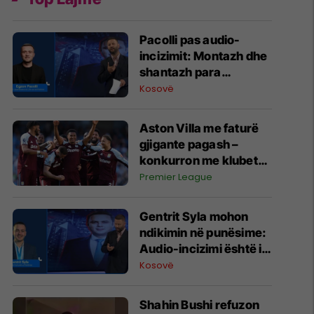
Pacolli pas audio-
incizimit: Montazh dhe
shantazh para
Kuvendit, asgjë më
Kosovë
shumë
Aston Villa me faturë
gjigante pagash –
konkurron me klubet
kryesore
Premier League
Gentrit Syla mohon
ndikimin në punësime:
Audio-incizimi është i
manipuluar dhe
Kosovë
shantazh ndaj meje
Shahin Bushi refuzon