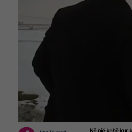
Në një kohë kur k