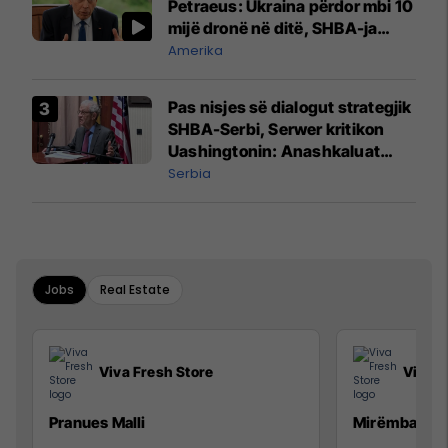
Petraeus: Ukraina përdor mbi 10
mijë dronë në ditë, SHBA-ja
mbetet shumë prapa në
Amerika
prodhim
Pas nisjes së dialogut strategjik
SHBA-Serbi, Serwer kritikon
Uashingtonin: Anashkaluat
Banjskën, sulmin ndaj KFOR-it
Serbia
dhe rrëmbimin e Policëve të
Kosovës
Jobs
Real Estate
Viva Fresh Store
Viva F
Pranues Malli
Mirëmbajtës