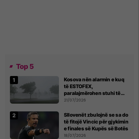
Top 5
Kosova nën alarmin e kuq
të ESTOFEX,
paralajmërohen stuhi të
fuqishme me breshër dhe
21/07/2026
erëra të forta
Sllovenët zbulojnë se sa do
të fitojë Vincic për gjykimin
e finales së Kupës së Botës
18/07/2026