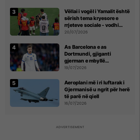
Vëllai i vogël i Yamalit është
sërish tema kryesore e
rrjeteve sociale - vodhi
vëmendjen pas finales së
20/07/2026
Kupës së Botës
As Barcelona e as
Dortmundi, gjiganti
gjerman e mbyllë
marrëveshjen për Fisnik
19/07/2026
Asllanin
Aeroplani më i ri luftarak i
Gjermanisë u ngrit për herë
të parë në qiell
16/07/2026