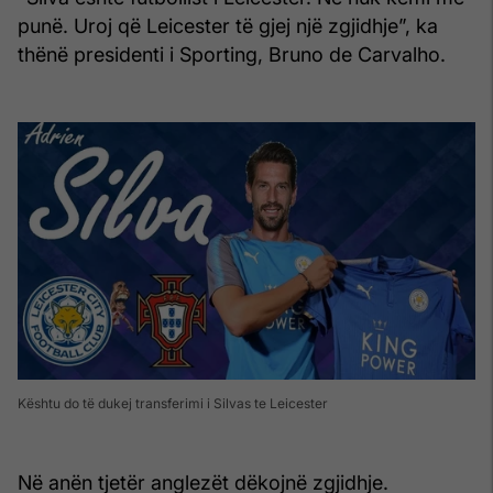
punë. Uroj që Leicester të gjej një zgjidhje”, ka
thënë presidenti i Sporting, Bruno de Carvalho.
Kështu do të dukej transferimi i Silvas te Leicester
Në anën tjetër anglezët dëkojnë zgjidhje.