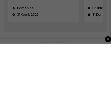
Kamenicë
Prishtinë
31 Korrik 2026
31 Korrik 20
×