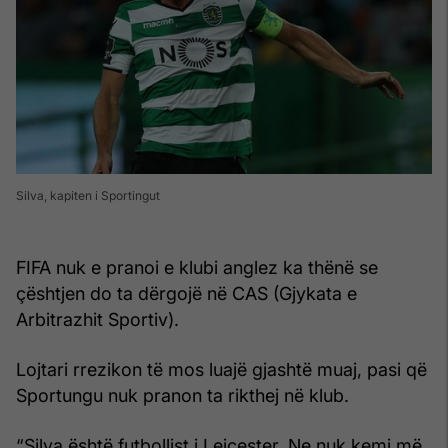
Silva, kapiten i Sportingut
FIFA nuk e pranoi e klubi anglez ka thënë se
çështjen do ta dërgojë në CAS (Gjykata e
Arbitrazhit Sportiv).
Lojtari rrezikon të mos luajë gjashtë muaj, pasi që
Sportungu nuk pranon ta rikthej në klub.
“Silva është futbollist i Leicester. Ne nuk kemi më