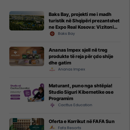
Baks Bay, projekti me i madh
turistik në Shqipëri prezantohet
ne Expo Real Kosova: Vizitoni
shtandin dhe zbuloni
Baks Bay
mundësitë e investimit
Ananas Impex sjell në treg
produkte të reja për çdo shije
dhe gatim
Ananas Impex
Maturant, puno nga shtëpia!
Studio Siguri Kibernetike ose
Programim
Cacttus Education
Oferta e Korrikut në FAFA Sun
Fafa Resorts