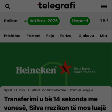
Ballina
Botërori 2026
Eksperti
Të fu
Prishtina
Prizreni
Peja
Ferizaj
Gjakova
Mitrov
Sport
>
Futboll
>
Futboll-nderkombetare
>
Premier League
Transferimi u bë 14 sekonda me
vonesë, Silva rrezikon të mos luajë