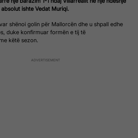
rë një barazim 1-1 ndaj Villarrealit në një ndeshje
 absolut ishte Vedat Muriqi.
ar shënoi golin për Mallorcën dhe u shpall edhe
jes, duke konfirmuar formën e tij të
me këtë sezon.