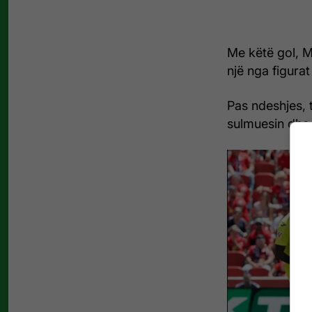
Me këtë gol, M
një nga figurat
Pas ndeshjes, tr
sulmuesin dhe 