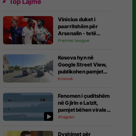
Top Lajme
Vinicius duket i
paarritshëm për
Arsenalin - tetë
alternativa si
Premier League
kandidatë kryesorë
për krahun e majtë te
Kosova hyn në
Topçinjtë
Google Street View,
publikohen pamjet
360-gradëshe
Kosovë
Fenomen i çuditshëm
në Gjirin e Lalzit,
pamjet bëhen virale
(Video)
Shqipëri
Dyshimet për