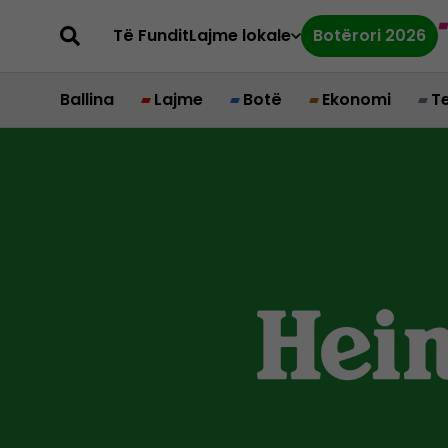
Të Fundit
Lajme lokale
Botërori 2026
Ballina
Lajme
Botë
Ekonomi
T