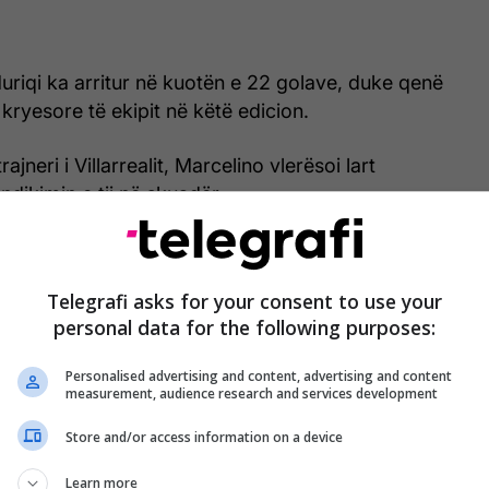
uriqi ka arritur në kuotën e 22 golave, duke qenë
 kryesore të ekipit në këtë edicion.
ajneri i Villarrealit, Marcelino vlerësoi lart
ndikimin e tij në skuadër.
Telegrafi asks for your consent to use your
personal data for the following purposes:
Personalised advertising and content, advertising and content
measurement, audience research and services development
Store and/or access information on a device
Learn more