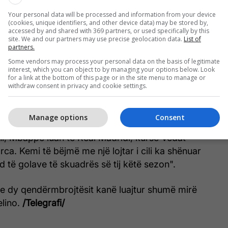
Your personal data will be processed and information from your device
(cookies, unique identifiers, and other device data) may be stored by,
accessed by and shared with 369 partners, or used specifically by this
site. We and our partners may use precise geolocation data.
List of
partners.
Some vendors may process your personal data on the basis of legitimate
interest, which you can object to by managing your options below. Look
for a link at the bottom of this page or in the site menu to manage or
 tanë, Rafa Marín dhe Renato Veiga patën duelet e
withdraw consent in privacy and cookie settings.
 sulmues, i cili është pas Kylian Mbappes si
ë i mirë në La Liga".
Manage options
Consent
i, Mbappe luan te Real Madridi, kurse Vedat
rca. Kemi të bëjmë me një lojtar i cili ka shënuar
d të golave të skuadrës së tij këtë sezon".
e dy qendërmbrojtësit kanë luajtur shumë mirë
elino.
/Telegrafi/