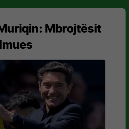
 Muriqin: Mbrojtësit
ulmues