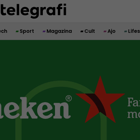
ech
Sport
Magazina
Cult
Ajo
Life