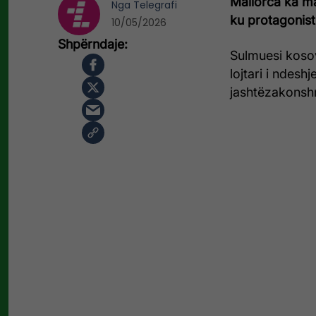
Mallorca
ka mar
Nga
Telegrafi
ku protagonist
10/05/2026
Sulmuesi kosov
lojtari i ndesh
jashtëzakonsh