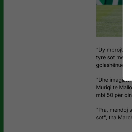
“Dy mbrojtësit
tyre sot me një
golashënuesi m
"Dhe imagjinon
Muriqi te Mallo
mbi 50 për qin
"Pra, mendoj s
sot", tha Marc