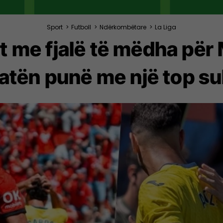
Sport
>
Futboll
>
Ndërkombëtare
>
La Liga
alit me fjalë të mëdha për
patën punë me një top s