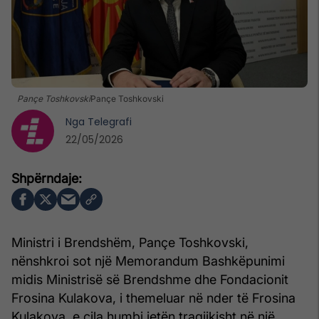
Pançe Toshkovski
Pançe Toshkovski
Nga
Telegrafi
22/05/2026
Ministri i Brendshëm, Pançe Toshkovski,
nënshkroi sot një Memorandum Bashkëpunimi
midis Ministrisë së Brendshme dhe Fondacionit
Frosina Kulakova, i themeluar në nder të Frosina
Kulakova, e cila humbi jetën tragjikisht në një