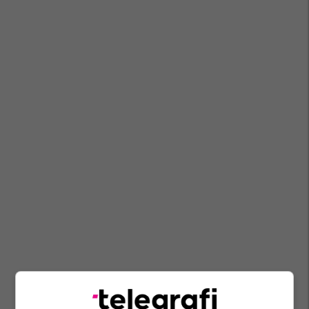
Mpb Maqedoni
Pançe Toshkovski