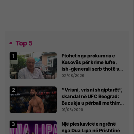
Top 5
Ftohet nga prokuroria e
Kosovës për krime lufte,
ish-gjenerali serb thotë se
dikush e tradhtoi në
02/08/2026
Beograd
“Vrisni, vrisni shqiptarët”,
skandal në UFC Beograd:
Buzukja u përball me thirrje
anti-shqiptare nga
01/08/2026
tribunat
Një pleskavicë e ngrënë
nga Dua Lipa në Prishtinë