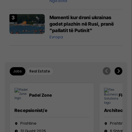
pazakontë
Nga Bota
Momenti kur droni ukrainas
godet plazhin në Rusi, pranë
"pallatit të Putinit"
Evropa
Jobs
Real Estate
Padel Zone
Flex B
Recepsionist/e
Architect
Prishtine
Prishtinë
31 Gusht 2026
6 Shtator 2