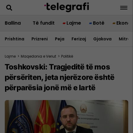
Ballina
Të fundit
Lajme
Botë
Ekono
Prishtina
Prizreni
Peja
Ferizaj
Gjakova
Mitrov
Lajme
>
Maqedonia e Veriut
>
Politikë
Toshkovski: Tragjeditë të mos
përsëriten, jeta njerëzore është
përparësia jonë më e lartë