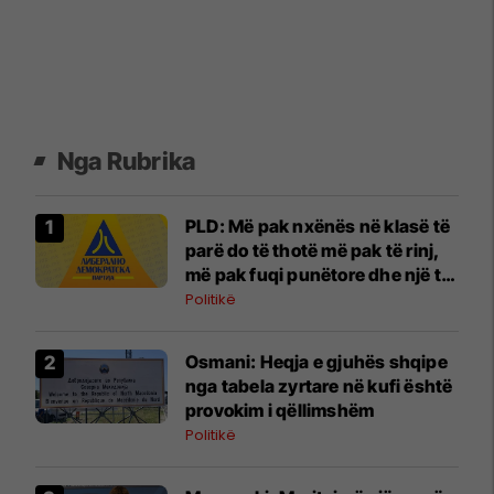
Nga Rubrika
PLD: Më pak nxënës në klasë të
parë do të thotë më pak të rinj,
më pak fuqi punëtore dhe një të
ardhme më të dobët për
Politikë
Maqedoninë
Osmani: Heqja e gjuhës shqipe
nga tabela zyrtare në kufi është
provokim i qëllimshëm
Politikë