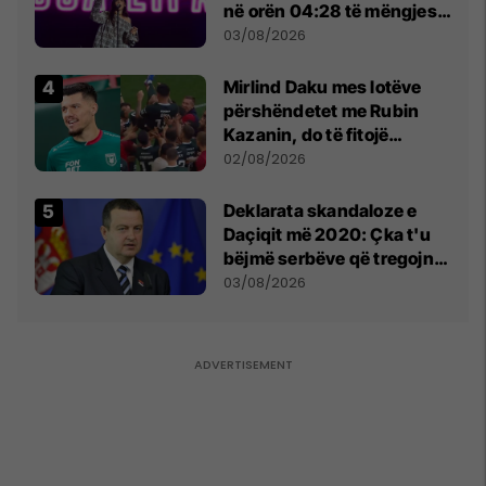
në orën 04:28 të mëngjesit
- dhe bota digjitale serbe
03/08/2026
shpall gjendjen e luftës
Mirlind Daku mes lotëve
përshëndetet me Rubin
Kazanin, do të fitojë
miliona te Spartak Moska
02/08/2026
​Deklarata skandaloze e
Daçiqit më 2020: Çka t'u
bëjmë serbëve që tregojnë
ku janë varrosur shqiptarët
03/08/2026
në Serbi