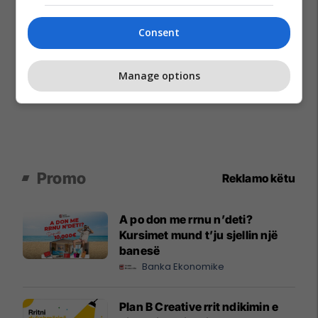
Consent
Manage options
Promo
Reklamo këtu
A po don me rrnu n’deti?
Kursimet mund t’ju sjellin një
banesë
Banka Ekonomike
Plan B Creative rrit ndikimin e