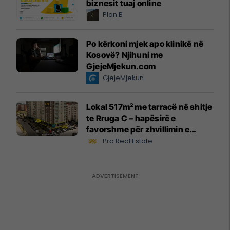
biznesit tuaj online
Plan B
Po kërkoni mjek apo klinikë në
Kosovë? Njihuni me
GjejeMjekun.com
GjejeMjekun
Lokal 517m² me tarracë në shitje
te Rruga C – hapësirë e
favorshme për zhvillimin e
biznesit #15796
Pro Real Estate