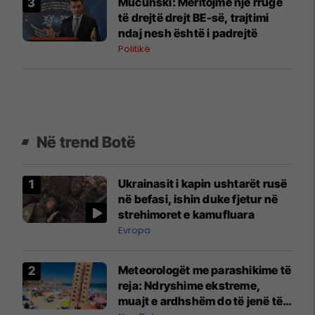
Mucunski: Meritojmë një rrugë
të drejtë drejt BE-së, trajtimi
ndaj nesh është i padrejtë
Politikë
Në trend Botë
Ukrainasit i kapin ushtarët rusë
në befasi, ishin duke fjetur në
strehimoret e kamufluara
Evropa
Meteorologët me parashikime të
reja: Ndryshime ekstreme,
muajt e ardhshëm do të jenë të