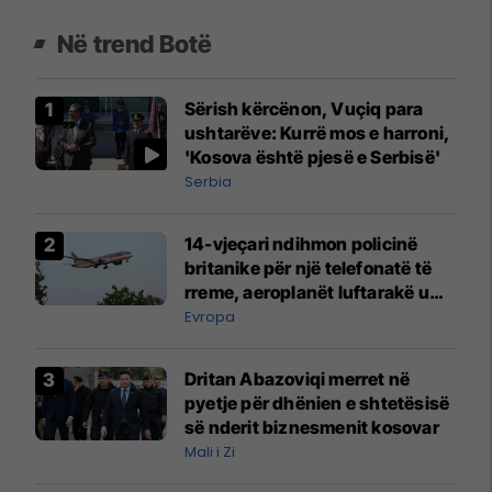
Në trend Botë
Sërish kërcënon, Vuçiq para
ushtarëve: Kurrë mos e harroni,
'Kosova është pjesë e Serbisë'
Serbia
14-vjeçari ndihmon policinë
britanike për një telefonatë të
rreme, aeroplanët luftarakë u
ngritën në ajër për të
Evropa
interceptuar fluturaken e Qatar
Airways që po shkonte drejt
Dritan Abazoviqi merret në
Mançesterit
pyetje për dhënien e shtetësisë
së nderit biznesmenit kosovar
Mali i Zi