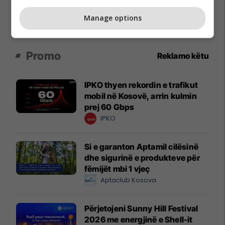
Manage options
Promo
Reklamo këtu
IPKO thyen rekordin e trafikut
mobil në Kosovë, arrin kulmin
prej 60 Gbps
IPKO
Si e garanton Aptamil cilësinë
dhe sigurinë e produkteve për
fëmijët mbi 1 vjeç
Aptaclub Kosova
Përjetojeni Sunny Hill Festival
2026 me energjinë e Shell-it