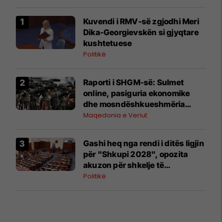
Kuvendi i RMV-së zgjodhi Meri
Dika-Georgievskën si gjyqtare
kushtetuese
Politikë
Raporti i SHGM-së: Sulmet
online, pasiguria ekonomike
dhe mosndëshkueshmëria
vazhdojnë të jenë kërcënim për
Maqedonia e Veriut
gazetarët
Gashi heq nga rendi i ditës ligjin
për "Shkupi 2028", opozita
akuzon për shkelje të
rregullores
Politikë