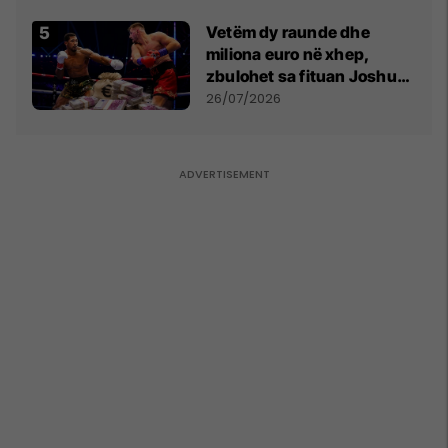
Vetëm dy raunde dhe
miliona euro në xhep,
zbulohet sa fituan Joshua
e Prenga
26/07/2026