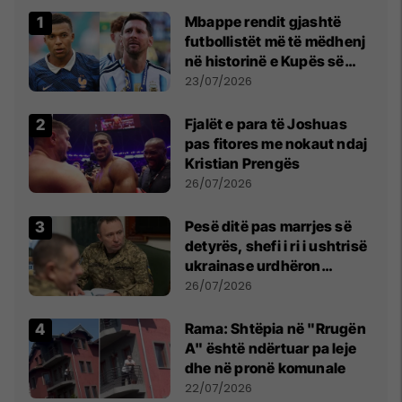
Mbappe rendit gjashtë
futbollistët më të mëdhenj
në historinë e Kupës së
Botës, Messi mbetet i dyti
23/07/2026
Fjalët e para të Joshuas
pas fitores me nokaut ndaj
Kristian Prengës
26/07/2026
Pesë ditë pas marrjes së
detyrës, shefi i ri i ushtrisë
ukrainase urdhëron
kontroll të madh
26/07/2026
Rama: Shtëpia në "Rrugën
A" është ndërtuar pa leje
dhe në pronë komunale
22/07/2026