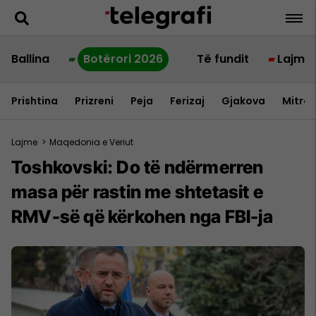
Ballina
Botërori 2026
Të fundit
Lajme
Prishtina
Prizreni
Peja
Ferizaj
Gjakova
Mitrov
Lajme
>
Maqedonia e Veriut
Toshkovski: Do të ndërmerren
masa për rastin me shtetasit e
RMV-së që kërkohen nga FBI-ja