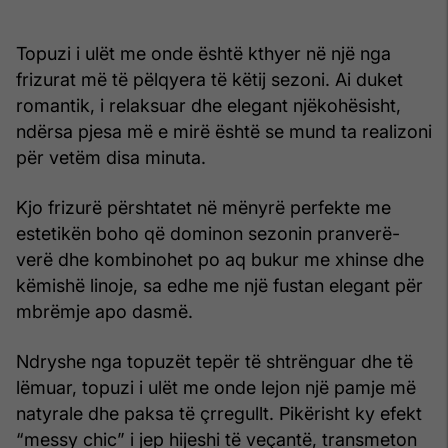
Topuzi i ulët me onde është kthyer në një nga
frizurat më të pëlqyera të këtij sezoni. Ai duket
romantik, i relaksuar dhe elegant njëkohësisht,
ndërsa pjesa më e mirë është se mund ta realizoni
për vetëm disa minuta.
Kjo frizurë përshtatet në mënyrë perfekte me
estetikën boho që dominon sezonin pranverë-
verë dhe kombinohet po aq bukur me xhinse dhe
këmishë linoje, sa edhe me një fustan elegant për
mbrëmje apo dasmë.
Ndryshe nga topuzët tepër të shtrënguar dhe të
lëmuar, topuzi i ulët me onde lejon një pamje më
natyrale dhe paksa të çrregullt. Pikërisht ky efekt
“messy chic” i jep hijeshi të veçantë, transmeton