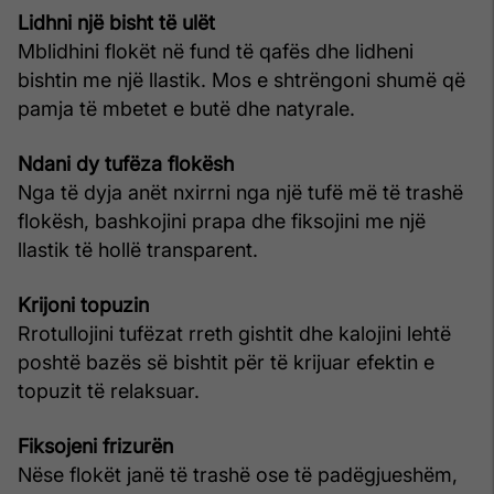
Lidhni një bisht të ulët
Mblidhini flokët në fund të qafës dhe lidheni
bishtin me një llastik. Mos e shtrëngoni shumë që
pamja të mbetet e butë dhe natyrale.
Ndani dy tufëza flokësh
Nga të dyja anët nxirrni nga një tufë më të trashë
flokësh, bashkojini prapa dhe fiksojini me një
llastik të hollë transparent.
Krijoni topuzin
Rrotullojini tufëzat rreth gishtit dhe kalojini lehtë
poshtë bazës së bishtit për të krijuar efektin e
topuzit të relaksuar.
Fiksojeni frizurën
Nëse flokët janë të trashë ose të padëgjueshëm,