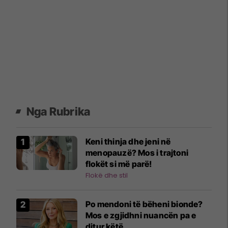
Nga Rubrika
Keni thinja dhe jeni në
menopauzë? Mos i trajtoni
flokët si më parë!
Flokë dhe stil
Po mendoni të bëheni bionde?
Mos e zgjidhni nuancën pa e
ditur këtë