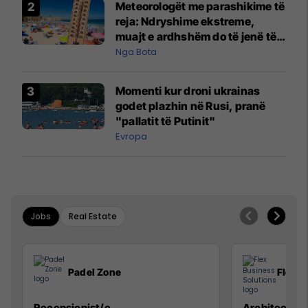
Meteorologët me parashikime të
reja: Ndryshime ekstreme,
muajt e ardhshëm do të jenë të
pazakontë
Nga Bota
Momenti kur droni ukrainas
godet plazhin në Rusi, pranë
"pallatit të Putinit"
Evropa
Jobs
Real Estate
Padel Zone
Flex B
Recepsionist/e
Architect