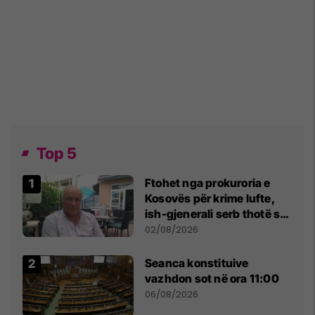
Top 5
Ftohet nga prokuroria e
Kosovës për krime lufte,
ish-gjenerali serb thotë se
dikush e tradhtoi në
02/08/2026
Beograd
Seanca konstituive
vazhdon sot në ora 11:00
06/08/2026