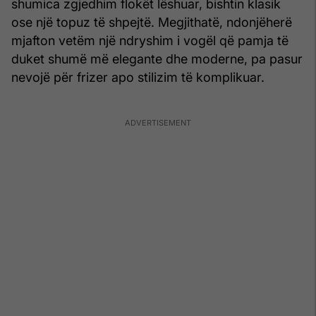
shumica zgjedhim flokët lëshuar, bishtin klasik
ose një topuz të shpejtë. Megjithatë, ndonjëherë
mjafton vetëm një ndryshim i vogël që pamja të
duket shumë më elegante dhe moderne, pa pasur
nevojë për frizer apo stilizim të komplikuar.