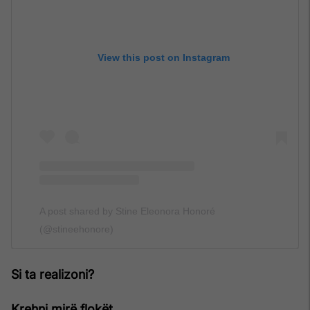
View this post on Instagram
A post shared by Stine Eleonora Honoré
(@stineehonore)
Si ta realizoni?
Krehni mirë flokët