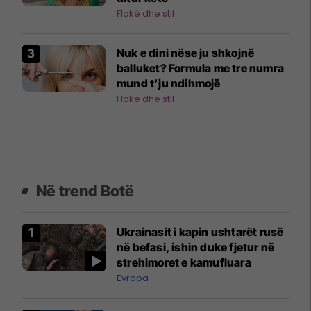
Flokë dhe stil
Nuk e dini nëse ju shkojnë
balluket? Formula me tre numra
mund t’ju ndihmojë
Flokë dhe stil
Në trend Botë
Ukrainasit i kapin ushtarët rusë
në befasi, ishin duke fjetur në
strehimoret e kamufluara
Evropa