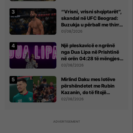
“Vrisni, vrisni shqiptarët”,
skandal në UFC Beograd:
Buzukja u përball me thirrje
anti-shqiptare nga
01/08/2026
tribunat
Një pleskavicë e ngrënë
nga Dua Lipa në Prishtinë
në orën 04:28 të mëngjesit
- dhe bota digjitale serbe
03/08/2026
shpall gjendjen e luftës
Mirlind Daku mes lotëve
përshëndetet me Rubin
Kazanin, do të fitojë
miliona te Spartak Moska
02/08/2026