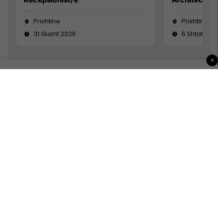
Prishtine
Prishtinë
31 Gusht 2026
6 Shtator 2
×