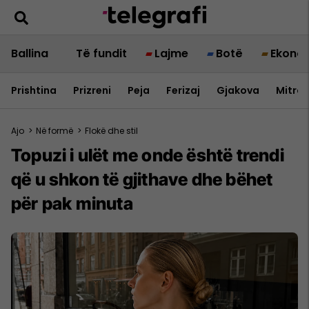
Ballina
Të fundit
Lajme
Botë
Ekono
Prishtina
Prizreni
Peja
Ferizaj
Gjakova
Mitrov
Ajo
>
Në formë
>
Flokë dhe stil
Topuzi i ulët me onde është trendi
që u shkon të gjithave dhe bëhet
për pak minuta