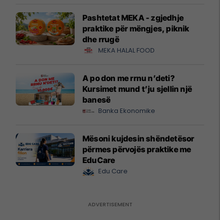
Pashtetat MEKA - zgjedhje
praktike për mëngjes, piknik
dhe rrugë
MEKA HALAL FOOD
A po don me rrnu n’deti?
Kursimet mund t’ju sjellin një
banesë
Banka Ekonomike
Mësoni kujdesin shëndetësor
përmes përvojës praktike me
EduCare
Edu Care