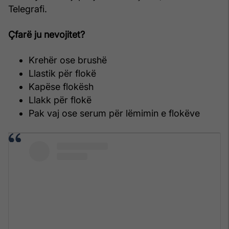
Telegrafi.
Çfarë ju nevojitet?
Krehër ose brushë
Llastik për flokë
Kapëse flokësh
Llakk për flokë
Pak vaj ose serum për lëmimin e flokëve