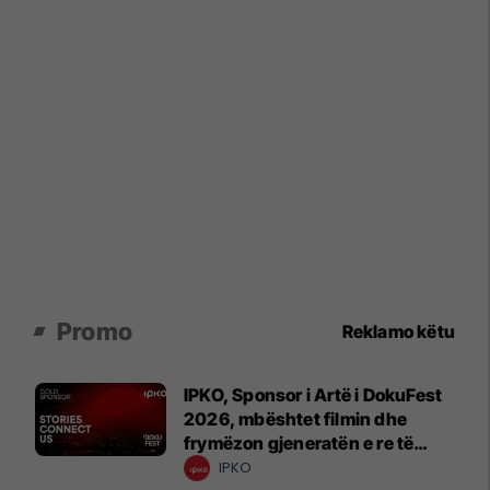
Promo
Reklamo këtu
IPKO, Sponsor i Artë i DokuFest
2026, mbështet filmin dhe
frymëzon gjeneratën e re të
krijuesve
IPKO