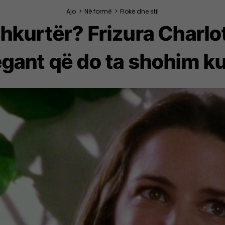
Ajo
>
Në formë
>
Flokë dhe stil
shkurtër? Frizura Charl
egant që do ta shohim k