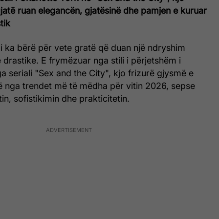
jatë ruan elegancën, gjatësinë dhe pamjen e kuruar
tik
 i ka bërë për vete gratë që duan një ndryshim
 drastike. E frymëzuar nga stili i përjetshëm i
a seriali "Sex and the City", kjo frizurë gjysmë e
jë nga trendet më të mëdha për vitin 2026, sepse
n, sofistikimin dhe prakticitetin.