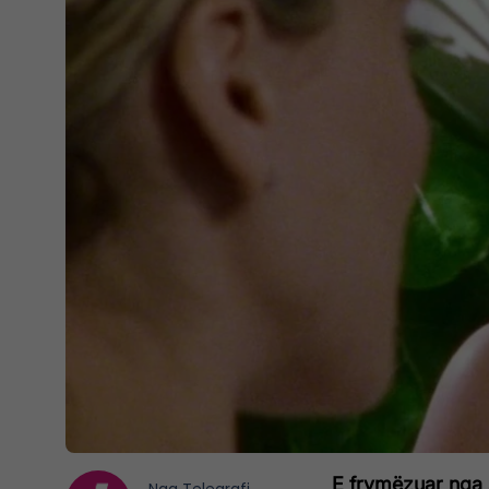
E frymëzuar nga s