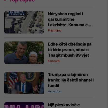
Ndryshon regjimi i
qarkullimit në
Lakrishte, Komuna e
Prishtinës ofron
Prishtina
shpjegime
Edhe këtë ditëlindje pa
të birin pranë, nëna e
Thaqit mbush 89 vjet
Kosovë
Trump paralajmëron
Iranin: Ky është shansi i
fundit
Amerika
Një pleskavicë e