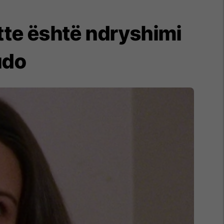
otte është ndryshimi
udo