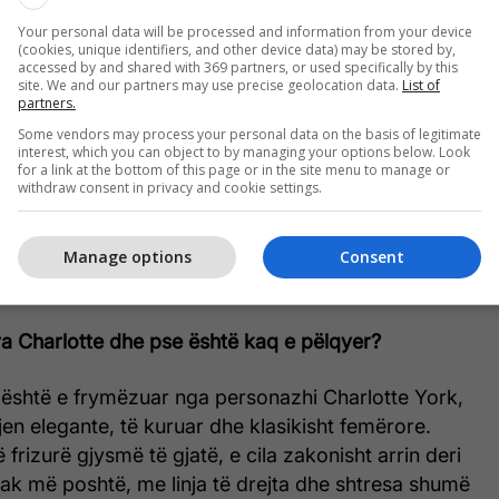
Your personal data will be processed and information from your device
(cookies, unique identifiers, and other device data) may be stored by,
accessed by and shared with 369 partners, or used specifically by this
site. We and our partners may use precise geolocation data.
List of
partners.
Some vendors may process your personal data on the basis of legitimate
interest, which you can object to by managing your options below. Look
for a link at the bottom of this page or in the site menu to manage or
withdraw consent in privacy and cookie settings.
Manage options
Consent
ra Charlotte dhe pse është kaq e pëlqyer?
e është e frymëzuar nga personazhi Charlotte York,
en elegante, të kuruar dhe klasikisht femërore.
ë frizurë gjysmë të gjatë, e cila zakonisht arrin deri
pak më poshtë, me linja të drejta dhe shtresa shumë