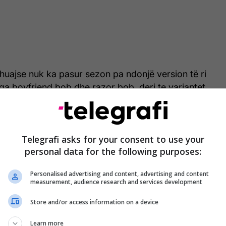
othuajse nuk ka pasur sezon pa ndonjë version të ri
nga boyfriend bob dhe razor bob, deri te variantet
asimetrike. Megjithatë, edhe pse bob duket
skon fytyrën, shumë gra nuk duan të heqin dorë
okëve.
Telegrafi asks for your consent to use your
personal data for the following purposes:
ë arsye, gjithnjë e më shumë vëmendje po tërheq e
zura Charlotte", zgjidhje ideale për të gjitha ato që
Personalised advertising and content, advertising and content
or pa rrezik të madh dhe pa shkurtim drastik.
measurement, audience research and services development
Store and/or access information on a device
Learn more