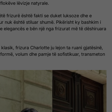
 flokëve lëvizje natyrale.
të frizurë është fakti se duket luksoze dhe e
ur nuk është stiluar shumë. Pikërisht ky bashkim i
e elegancës e bën një nga frizurat më të dëshiruara
asik, frizura Charlotte ju lejon ta ruani gjatësinë,
 formë, volum dhe pamje të sofistikuar, transmeton