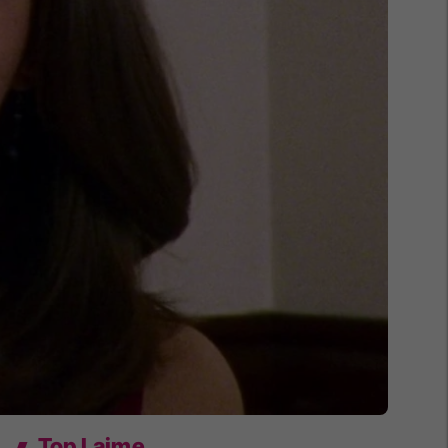
Top Lajme