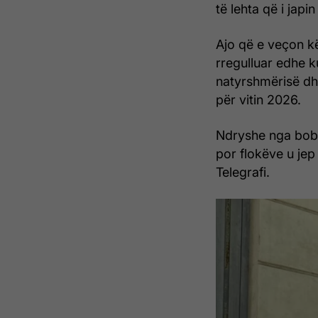
të lehta që i japin
Ajo që e veçon kë
rregulluar edhe k
natyrshmërisë dh
për vitin 2026.
Ndryshe nga bob kl
por flokëve u jep
Telegrafi.