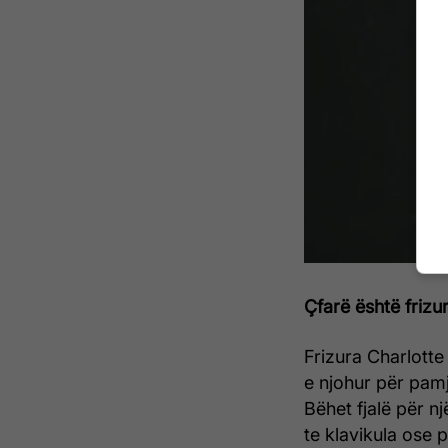
Çfarë është frizu
Frizura Charlott
e njohur për pamj
Bëhet fjalë për nj
te klavikula ose 