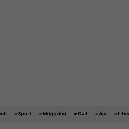
ech
Sport
Magazina
Cult
Ajo
Life