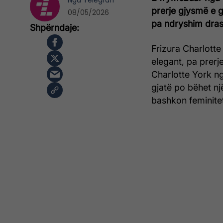
Nga
Telegrafi
prerje gjysmë e g
08/05/2026
pa ndryshim dras
Frizura Charlotte
elegant, pa prerje
Charlotte York ng
gjatë po bëhet n
bashkon feminiteti