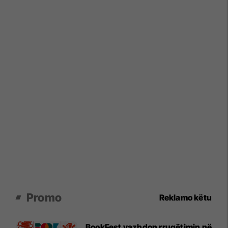
Promo
Reklamo këtu
BookFest vazhdon rrugëtimin në