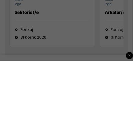
Sektorist/e
Arkatar/e
Ferizaj
Ferizaj
31 Korrik 2026
31 Korrik 20
×