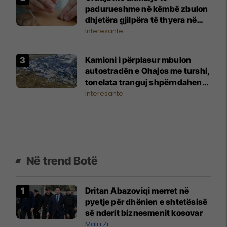
padurueshme në këmbë zbulon
dhjetëra gjilpëra të thyera në
shputë
Interesante
Kamioni i përplasur mbulon
autostradën e Ohajos me turshi,
tonelata tranguj shpërndahen
nëpër rrugë
Interesante
Në trend Botë
Dritan Abazoviqi merret në
pyetje për dhënien e shtetësisë
së nderit biznesmenit kosovar
Mali i Zi