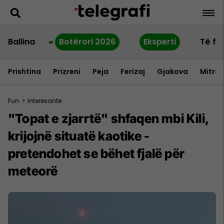
Ballina
Botërori 2026
Eksperti
Të fu
Prishtina
Prizreni
Peja
Ferizaj
Gjakova
Mitrov
Fun
>
Interesante
"Topat e zjarrtë" shfaqen mbi Kili,
krijojnë situatë kaotike -
pretendohet se bëhet fjalë për
meteorë