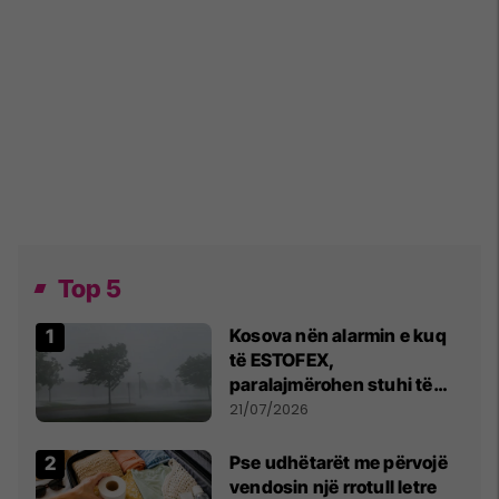
Top 5
Kosova nën alarmin e kuq
të ESTOFEX,
paralajmërohen stuhi të
fuqishme me breshër dhe
21/07/2026
erëra të forta
Pse udhëtarët me përvojë
vendosin një rrotull letre