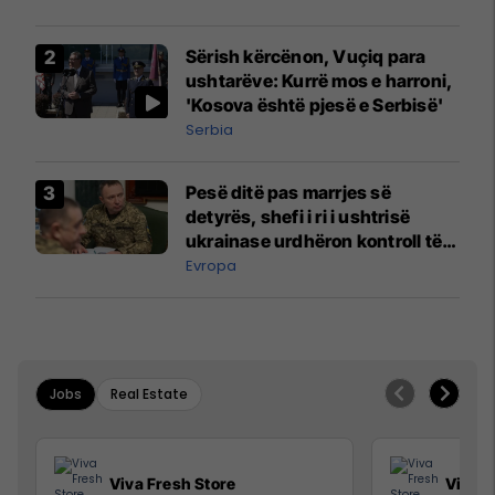
Sërish kërcënon, Vuçiq para
ushtarëve: Kurrë mos e harroni,
'Kosova është pjesë e Serbisë'
Serbia
Pesë ditë pas marrjes së
detyrës, shefi i ri i ushtrisë
ukrainase urdhëron kontroll të
madh
Evropa
Jobs
Real Estate
Viva Fresh Store
Viva F