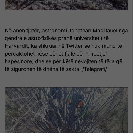
Në anën tjetër, astronomi Jonathan MacDauel nga
qendra e astrofizikës pranë universitetit të
Harvardit, ka shkruar në Twitter se nuk mund të
përcaktohet nëse bëhet fjalë për "mbetje"
hapësinore, dhe se për këtë nevojiten të tëra që
të sigurohen të dhëna të sakta. /Telegrafi/