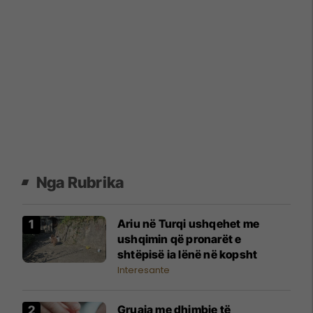
Nga Rubrika
Ariu në Turqi ushqehet me
ushqimin që pronarët e
shtëpisë ia lënë në kopsht
Interesante
Gruaja me dhimbje të