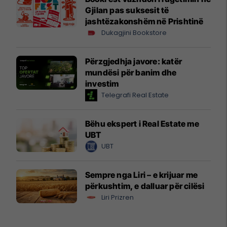
Gjilan pas suksesit të
jashtëzakonshëm në Prishtinë
Dukagjini Bookstore
Përzgjedhja javore: katër
mundësi për banim dhe
investim
Telegrafi Real Estate
Bëhu ekspert i Real Estate me
UBT
UBT
Sempre nga Liri – e krijuar me
përkushtim, e dalluar për cilësi
Liri Prizren