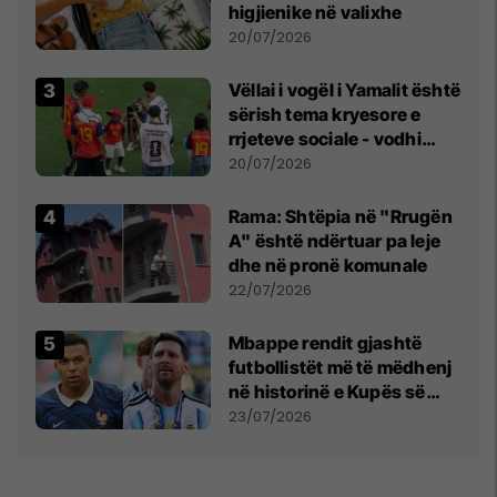
higjienike në valixhe
20/07/2026
Vëllai i vogël i Yamalit është
sërish tema kryesore e
rrjeteve sociale - vodhi
vëmendjen pas finales së
20/07/2026
Kupës së Botës
Rama: Shtëpia në "Rrugën
A" është ndërtuar pa leje
dhe në pronë komunale
22/07/2026
Mbappe rendit gjashtë
futbollistët më të mëdhenj
në historinë e Kupës së
Botës, Messi mbetet i dyti
23/07/2026