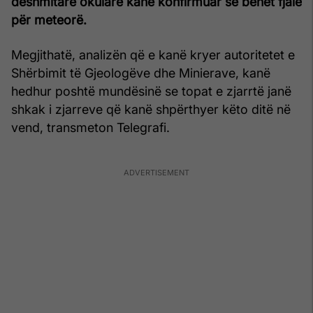
dëshmitarë okularë kanë konfirmuar se bëhet fjalë
për meteorë.
Megjithatë, analizën që e kanë kryer autoritetet e
Shërbimit të Gjeologëve dhe Minierave, kanë
hedhur poshtë mundësinë se topat e zjarrtë janë
shkak i zjarreve që kanë shpërthyer këto ditë në
vend, transmeton Telegrafi.