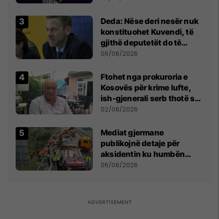
shpall gjendjen e luftës
Deda: Nëse deri nesër nuk
konstituohet Kuvendi, të
gjithë deputetët do të
bëjnë shkelje të rëndë
06/08/2026
kushtetuese
Ftohet nga prokuroria e
Kosovës për krime lufte,
ish-gjenerali serb thotë se
dikush e tradhtoi në
02/08/2026
Beograd
Mediat gjermane
publikojnë detaje për
aksidentin ku humbën
jetën tre mërgimtarë nga
06/08/2026
Komogllava e Ferizajt