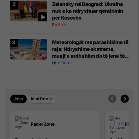
Zelensky në Beograd: Ukraina
nuk e ka ndryshuar qëndrimin
për Kosovën
Politikë
Meteorologët me parashikime të
reja: Ndryshime ekstreme,
muajt e ardhshëm do të jenë të
pazakontë
Nga Bota
Jobs
Real Estate
Padel Zone
Flex B