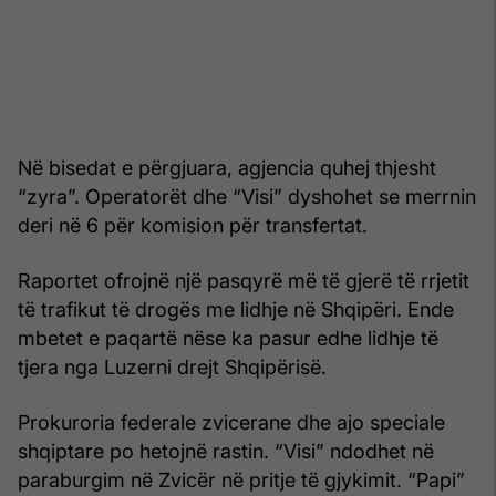
Në bisedat e përgjuara, agjencia quhej thjesht
“zyra”. Operatorët dhe “Visi” dyshohet se merrnin
deri në 6 për komision për transfertat.
Raportet ofrojnë një pasqyrë më të gjerë të rrjetit
të trafikut të drogës me lidhje në Shqipëri. Ende
mbetet e paqartë nëse ka pasur edhe lidhje të
tjera nga Luzerni drejt Shqipërisë.
Prokuroria federale zvicerane dhe ajo speciale
shqiptare po hetojnë rastin. “Visi” ndodhet në
paraburgim në Zvicër në pritje të gjykimit. “Papi”