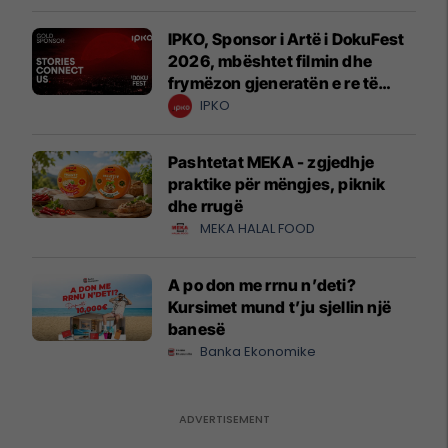
IPKO, Sponsor i Artë i DokuFest
2026, mbështet filmin dhe
frymëzon gjeneratën e re të
krijuesve
IPKO
Pashtetat MEKA - zgjedhje
praktike për mëngjes, piknik
dhe rrugë
MEKA HALAL FOOD
A po don me rrnu n’deti?
Kursimet mund t’ju sjellin një
banesë
Banka Ekonomike