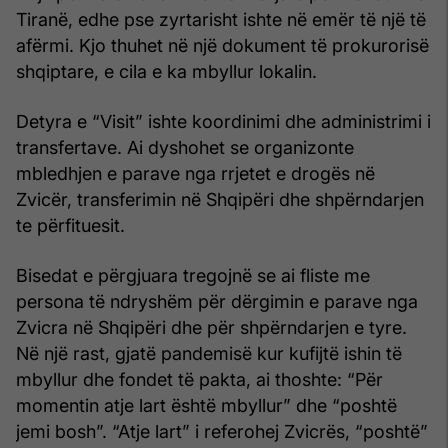
Tiranë, edhe pse zyrtarisht ishte në emër të një të
afërmi. Kjo thuhet në një dokument të prokurorisë
shqiptare, e cila e ka mbyllur lokalin.
Detyra e “Visit” ishte koordinimi dhe administrimi i
transfertave. Ai dyshohet se organizonte
mbledhjen e parave nga rrjetet e drogës në
Zvicër, transferimin në Shqipëri dhe shpërndarjen
te përfituesit.
Bisedat e përgjuara tregojnë se ai fliste me
persona të ndryshëm për dërgimin e parave nga
Zvicra në Shqipëri dhe për shpërndarjen e tyre.
Në një rast, gjatë pandemisë kur kufijtë ishin të
mbyllur dhe fondet të pakta, ai thoshte: “Për
momentin atje lart është mbyllur” dhe “poshtë
jemi bosh”. “Atje lart” i referohej Zvicrës, “poshtë”