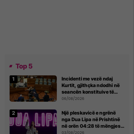
Top 5
Incidenti me vezë ndaj
Kurtit, gjithçka ndodhi në
seancën konstituive të
Kuvendit
06/08/2026
Një pleskavicë e ngrënë
nga Dua Lipa në Prishtinë
në orën 04:28 të mëngjesit
- dhe bota digjitale serbe
03/08/2026