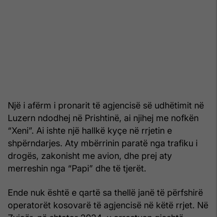
Një i afërm i pronarit të agjencisë së udhëtimit në
Luzern ndodhej në Prishtinë, ai njihej me nofkën
“Xeni”. Ai ishte një hallkë kyçe në rrjetin e
shpërndarjes. Aty mbërrinin paratë nga trafiku i
drogës, zakonisht me avion, dhe prej aty
merreshin nga “Papi” dhe të tjerët.
Ende nuk është e qartë sa thellë janë të përfshirë
operatorët kosovarë të agjencisë në këtë rrjet. Në