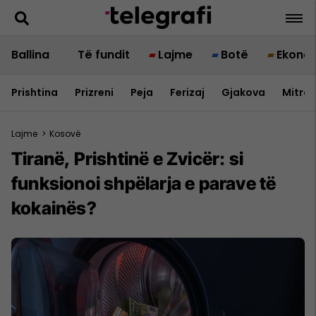
Ballina
Të fundit
Lajme
Botë
Ekono
Prishtina
Prizreni
Peja
Ferizaj
Gjakova
Mitrov
Lajme
>
Kosovë
Tiranë, Prishtinë e Zvicër: si
funksionoi shpëlarja e parave të
kokainës?