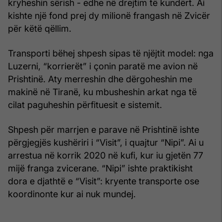
kryheshin sërish - edhe në drejtim të kundërt. Ai
kishte një fond prej dy milionë frangash në Zvicër
për këtë qëllim.
Transporti bëhej shpesh sipas të njëjtit model: nga
Luzerni, “korrierët” i çonin paratë me avion në
Prishtinë. Aty merreshin dhe dërgoheshin me
makinë në Tiranë, ku mbusheshin arkat nga të
cilat paguheshin përfituesit e sistemit.
Shpesh për marrjen e parave në Prishtinë ishte
përgjegjës kushëriri i “Visit”, i quajtur “Nipi”. Ai u
arrestua në korrik 2020 në kufi, kur iu gjetën 77
mijë franga zvicerane. “Nipi” ishte praktikisht
dora e djathtë e “Visit”: kryente transporte ose
koordinonte kur ai nuk mundej.