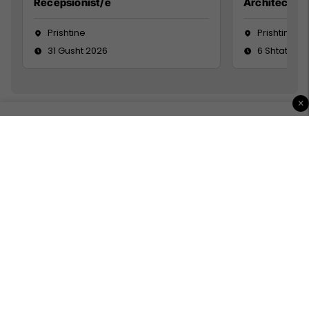
Recepsionist/e
Architect
Prishtine
Prishtinë
31 Gusht 2026
6 Shtator 2
×