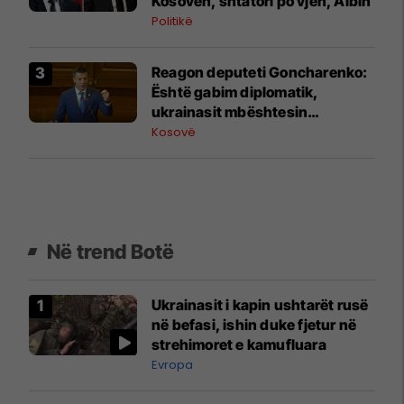
Kosovën, shtatori po vjen, Albin
Ibrit
Politikë
Reagon deputeti Goncharenko:
Është gabim diplomatik,
ukrainasit mbështesin
pavarësinë e Kosovës
Kosovë
Në trend Botë
Ukrainasit i kapin ushtarët rusë
në befasi, ishin duke fjetur në
strehimoret e kamufluara
Evropa