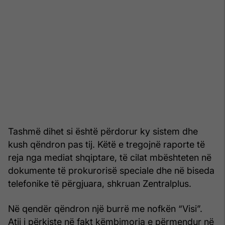
Tashmë dihet si është përdorur ky sistem dhe
kush qëndron pas tij. Këtë e tregojnë raporte të
reja nga mediat shqiptare, të cilat mbështeten në
dokumente të prokurorisë speciale dhe në biseda
telefonike të përgjuara, shkruan Zentralplus.
Në qendër qëndron një burrë me nofkën “Visi”.
Atij i përkiste në fakt këmbimorja e përmendur në