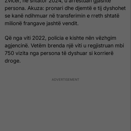
Zvicër, në shtator 2024, u arrestuan gjashtë
persona. Akuza: pronari dhe djemtë e tij dyshohet
se kanë ndihmuar në transferimin e rreth shtatë
milionë frangave jashtë vendit.
Që nga viti 2022, policia e kishte nën vëzhgim
agjencinë. Vetëm brenda një viti u regjistruan mbi
750 vizita nga persona të dyshuar si korrierë
droge.