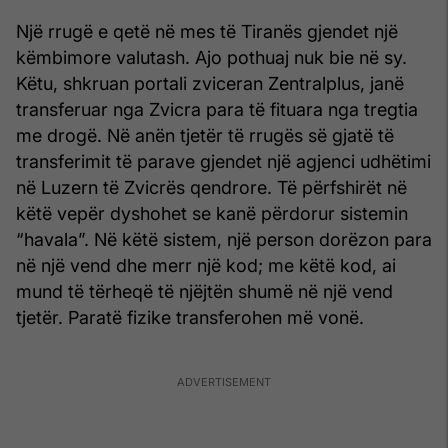
Një rrugë e qetë në mes të Tiranës gjendet një
këmbimore valutash. Ajo pothuaj nuk bie në sy.
Këtu, shkruan portali zviceran Zentralplus, janë
transferuar nga Zvicra para të fituara nga tregtia
me drogë. Në anën tjetër të rrugës së gjatë të
transferimit të parave gjendet një agjenci udhëtimi
në Luzern të Zvicrës qendrore. Të përfshirët në
këtë vepër dyshohet se kanë përdorur sistemin
“havala”. Në këtë sistem, një person dorëzon para
në një vend dhe merr një kod; me këtë kod, ai
mund të tërheqë të njëjtën shumë në një vend
tjetër. Paratë fizike transferohen më vonë.