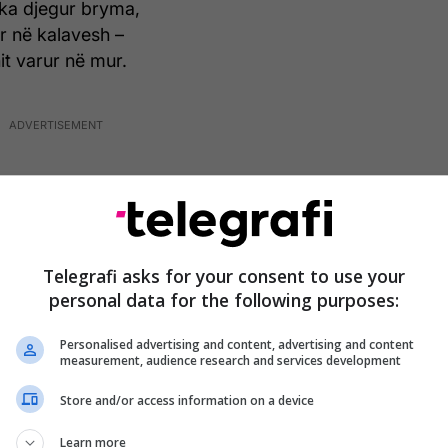
 i ka djegur bryma,
r në kalavesh –
it varur në mur.
Telegrafi asks for your consent to use your
personal data for the following purposes:
Personalised advertising and content, advertising and content
measurement, audience research and services development
Store and/or access information on a device
Learn more