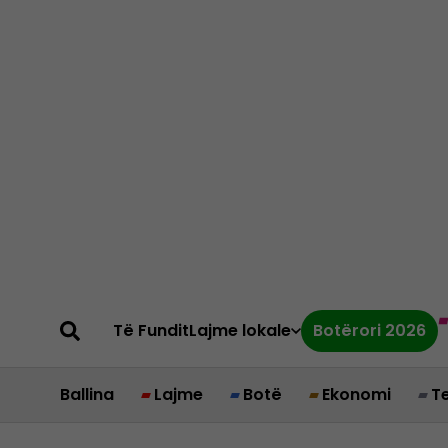
Të Fundit
Lajme lokale
Botërori 2026
Ballina
Lajme
Botë
Ekonomi
T