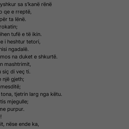
vyshkur sa s’kanë rënë
 qe e rreptë,
për ta lënë.
rokatin;
en tufë e të ikin.
 i heshtur tetori,
nisi ngadalë.
ë mos na duket e shkurtë.
en mashtrimit,
siç di veç ti.
 një gjeth;
 mesditë;
ona, tjetrin larg nga këtu.
tis mjegulle;
me purpur.
!
it, nëse ende ka,