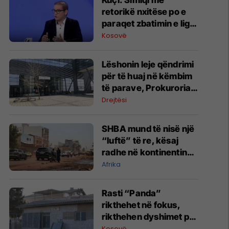
Kuçi: Simiqi me
retorikë nxitëse po e
paraqet zbatimin e ligjit
në veri si "spastrim
Kosovë
etnik"
Lëshonin leje qëndrimi
për të huaj në këmbim
të parave, Prokuroria
jep detaje për zyrtarët
Drejtësi
e arrestuar të MPB-së
SHBA mund të nisë një
“luftë” të re, kësaj
radhe në kontinentin
afrikan
Afrika
Rasti “Panda”
rikthehet në fokus,
rikthehen dyshimet për
rolin e strukturave të
Kosovë