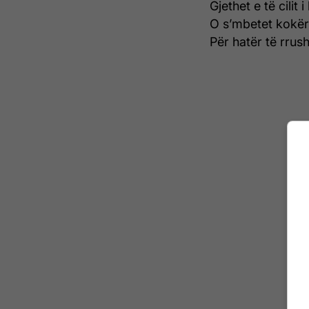
Gjethet e të cilit
O s’mbetet kokër
Për hatër të rrush