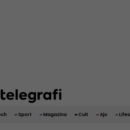
ech
Sport
Magazina
Cult
Ajo
Life