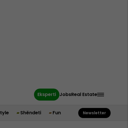
Eksperti
Jobs
Real Estate
style
Shëndeti
Fun
Newsletter