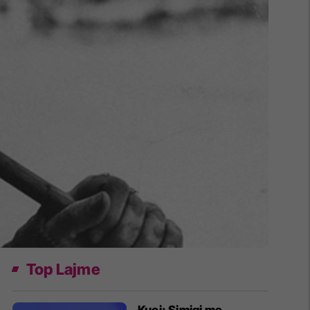
Top Lajme