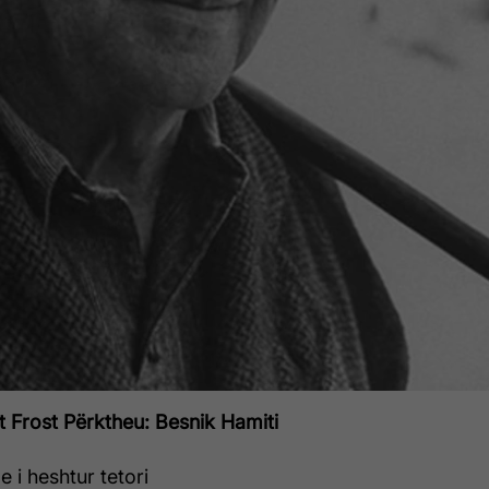
t Frost
Përktheu: Besnik Hamiti
 i heshtur tetori