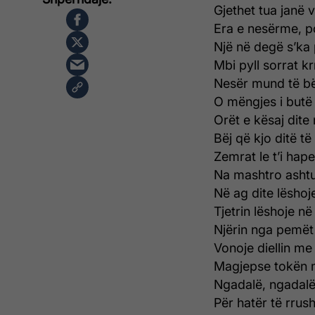
Gjethet tua janë 
Era e nesërme, po
Një në degë s’ka 
Mbi pyll sorrat kr
Nesër mund të bëh
O mëngjes i butë e
Orët e kësaj dite 
Bëj që kjo ditë t
Zemrat le t’i hap
Na mashtro ashtu 
Në ag dite lëshoje
Tjetrin lëshoje në
Njërin nga pemët t
Vonoje diellin me 
Magjepse tokën 
Ngadalë, ngadalë
Për hatër të rrush