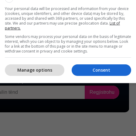
Your personal data will be processed and information from your device
(cookies, unique identifiers, and other device data) may be stored by,
accessed by and shared with 369 partners, or used specifically by this
site. We and our partners may use precise geolocation data.
List of
partners.
Some vendors may process your personal data on the basis of legitimate
interest, which you can object to by managing your options below. Look
for a link at the bottom of this page or in the site menu to manage or
withdraw consent in privacy and cookie settings.
Manage options
Consent