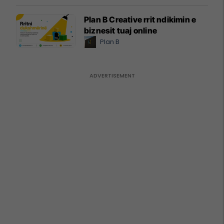
Plan B Creative rrit ndikimin e
biznesit tuaj online
Plan B