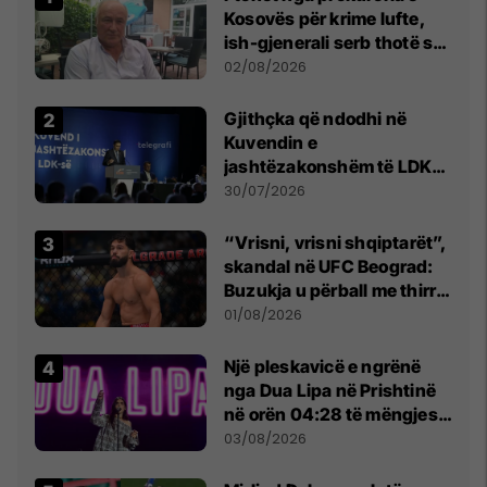
Kosovës për krime lufte,
ish-gjenerali serb thotë se
dikush e tradhtoi në
02/08/2026
Beograd
Gjithçka që ndodhi në
Kuvendin e
jashtëzakonshëm të LDK-
së
30/07/2026
“Vrisni, vrisni shqiptarët”,
skandal në UFC Beograd:
Buzukja u përball me thirrje
anti-shqiptare nga
01/08/2026
tribunat
Një pleskavicë e ngrënë
nga Dua Lipa në Prishtinë
në orën 04:28 të mëngjesit
- dhe bota digjitale serbe
03/08/2026
shpall gjendjen e luftës