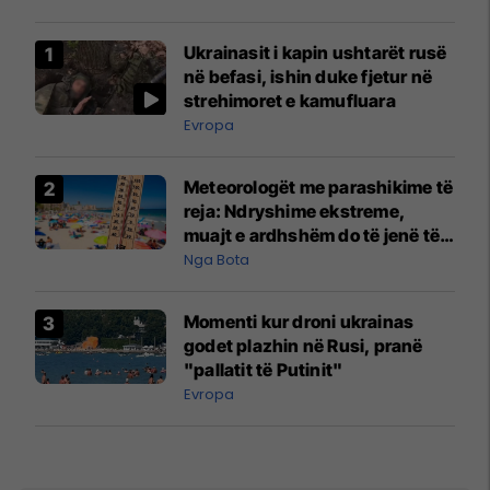
Ukrainasit i kapin ushtarët rusë
në befasi, ishin duke fjetur në
strehimoret e kamufluara
Evropa
Meteorologët me parashikime të
reja: Ndryshime ekstreme,
muajt e ardhshëm do të jenë të
pazakontë
Nga Bota
Momenti kur droni ukrainas
godet plazhin në Rusi, pranë
"pallatit të Putinit"
Evropa