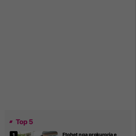
Top 5
Ftohet nga prokuroria e