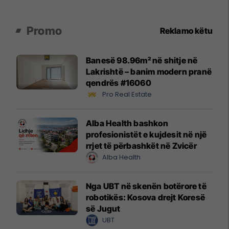
Promo
Reklamo këtu
Banesë 98.96m² në shitje në
Lakrishtë – banim modern pranë
qendrës #16060
Pro Real Estate
Alba Health bashkon
profesionistët e kujdesit në një
rrjet të përbashkët në Zvicër
Alba Health
Nga UBT në skenën botërore të
robotikës: Kosova drejt Koresë
së Jugut
UBT