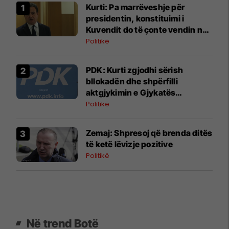
Kurti: Pa marrëveshje për
presidentin, konstituimi i
Kuvendit do të çonte vendin në
zgjedhje të reja
Politikë
PDK: Kurti zgjodhi sërish
bllokadën dhe shpërfilli
aktgjykimin e Gjykatës
Kushtetuese
Politikë
Zemaj: Shpresoj që brenda ditës
të ketë lëvizje pozitive
Politikë
Në trend Botë