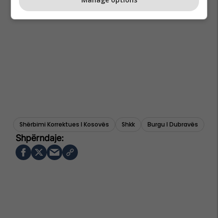
Shërbimi Korrektues I Kosovës
Shkk
Burgu I Dubravës