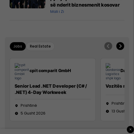
së nderit biznesmenit kosovar
Mali i Zi
Jobs
Real Estate
cpit comparit GmbH
Dardan
Senior Lead .NET Developer (C# /
Vozitës me K
.NET) 4-Day Workweek
Prishtinë
Prishtinë
13 Gusht 20
5 Gusht 2026
×