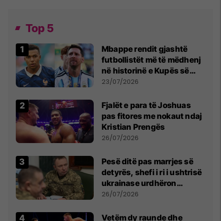
Top 5
Mbappe rendit gjashtë
futbollistët më të mëdhenj
në historinë e Kupës së
Botës, Messi mbetet i dyti
23/07/2026
Fjalët e para të Joshuas
pas fitores me nokaut ndaj
Kristian Prengës
26/07/2026
Pesë ditë pas marrjes së
detyrës, shefi i ri i ushtrisë
ukrainase urdhëron
kontroll të madh
26/07/2026
Vetëm dy raunde dhe