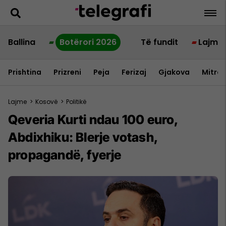
Ballina
Botërori 2026
Të fundit
Lajme
Prishtina
Prizreni
Peja
Ferizaj
Gjakova
Mitrov
Lajme
>
Kosovë
>
Politikë
Qeveria Kurti ndau 100 euro,
Abdixhiku: Blerje votash,
propagandë, fyerje