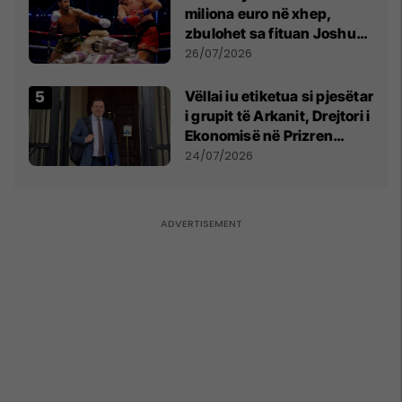
miliona euro në xhep,
zbulohet sa fituan Joshua
e Prenga
26/07/2026
Vëllai iu etiketua si pjesëtar
i grupit të Arkanit, Drejtori i
Ekonomisë në Prizren
mohon pretendimet
24/07/2026