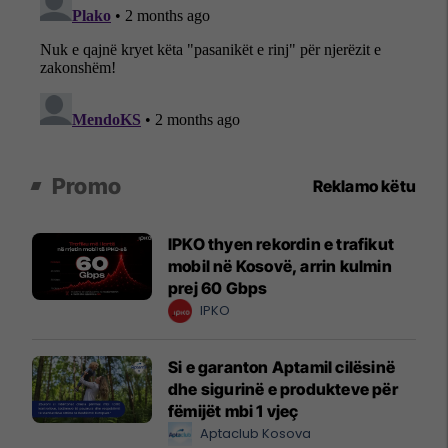
Promo
Reklamo këtu
IPKO thyen rekordin e trafikut
mobil në Kosovë, arrin kulmin
prej 60 Gbps
IPKO
Si e garanton Aptamil cilësinë
dhe sigurinë e produkteve për
fëmijët mbi 1 vjeç
Aptaclub Kosova