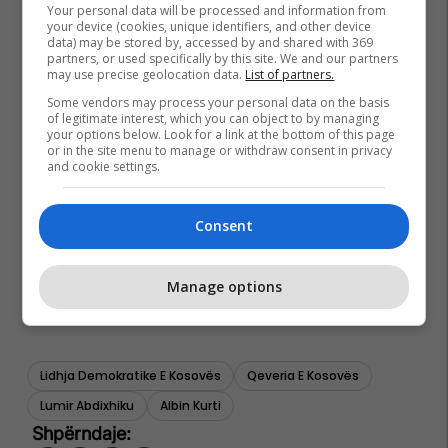
Your personal data will be processed and information from
your device (cookies, unique identifiers, and other device
data) may be stored by, accessed by and shared with 369
partners, or used specifically by this site. We and our partners
may use precise geolocation data.
List of partners.
Some vendors may process your personal data on the basis
of legitimate interest, which you can object to by managing
your options below. Look for a link at the bottom of this page
or in the site menu to manage or withdraw consent in privacy
and cookie settings.
Consent
Manage options
Lidhja Demokratike E Kosovës
Qeveria E Kosovës
Lumir Abdixhiku
Albin Kurti