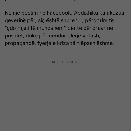
Në një postim në Facebook, Abdixhiku ka akuzuar
qeverinë për, siç është shprehur, përdorim të
“çdo mjeti të mundshëm” për të qëndruar në
pushtet, duke përmendur blerje votash,
propagandë, fyerje e kriza të njëpasnjëshme.