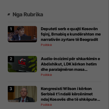
Nga Rubrika
Deputeti serb e quajti Kosovën
fqinj, Brnabiq e kundërshton me
narrativën zyrtare të Beogradit
Politikë
Audio-incizimi për shkarkimin e
Abdixhikut, LDK kërkon hetim
dhe paralajmëron masa
disiplinore
Politikë
Kongresisti Wilson i kërkon
Serbisë t'i ndalë kërcënimet
ndaj Kosovës dhe të shkëputet
nga Rusia, Kina e Irani
Politikë