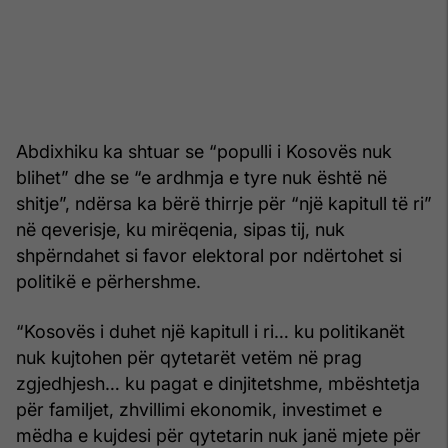
Abdixhiku ka shtuar se “populli i Kosovës nuk
blihet” dhe se “e ardhmja e tyre nuk është në
shitje”, ndërsa ka bërë thirrje për “një kapitull të ri”
në qeverisje, ku mirëqenia, sipas tij, nuk
shpërndahet si favor elektoral por ndërtohet si
politikë e përhershme.
“Kosovës i duhet një kapitull i ri… ku politikanët
nuk kujtohen për qytetarët vetëm në prag
zgjedhjesh… ku pagat e dinjitetshme, mbështetja
për familjet, zhvillimi ekonomik, investimet e
mëdha e kujdesi për qytetarin nuk janë mjete për