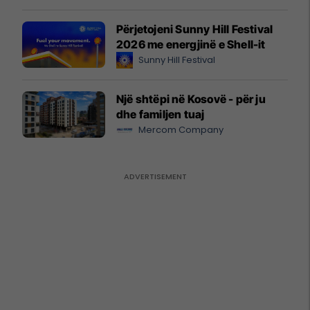
Përjetojeni Sunny Hill Festival
2026 me energjinë e Shell-it
Sunny Hill Festival
Një shtëpi në Kosovë - për ju
dhe familjen tuaj
Mercom Company