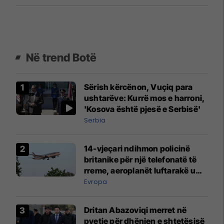
Në trend Botë
Sërish kërcënon, Vuçiq para
ushtarëve: Kurrë mos e harroni,
'Kosova është pjesë e Serbisë'
Serbia
14-vjeçari ndihmon policinë
britanike për një telefonatë të
rreme, aeroplanët luftarakë u
ngritën në ajër për të
Evropa
interceptuar fluturaken e Qatar
Airways që po shkonte drejt
Dritan Abazoviqi merret në
Mançesterit
pyetje për dhënien e shtetësisë