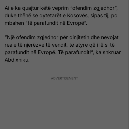
Ai e ka quajtur këtë veprim “ofendim zgjedhor”,
duke thënë se qytetarët e Kosovës, sipas tij, po
mbahen “të parafundit në Evropë”.
“Një ofendim zgjedhor për dinjitetin dhe nevojat
reale të njerëzve të vendit, të atyre që i lë si të
parafundit në Evropë. Të parafundit!”, ka shkruar
Abdixhiku.