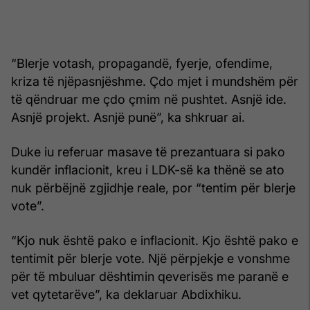
“Blerje votash, propagandë, fyerje, ofendime,
kriza të njëpasnjëshme. Çdo mjet i mundshëm për
të qëndruar me çdo çmim në pushtet. Asnjë ide.
Asnjë projekt. Asnjë punë”, ka shkruar ai.
Duke iu referuar masave të prezantuara si pako
kundër inflacionit, kreu i LDK-së ka thënë se ato
nuk përbëjnë zgjidhje reale, por “tentim për blerje
vote”.
“Kjo nuk është pako e inflacionit. Kjo është pako e
tentimit për blerje vote. Një përpjekje e vonshme
për të mbuluar dështimin qeverisës me paranë e
vet qytetarëve”, ka deklaruar Abdixhiku.