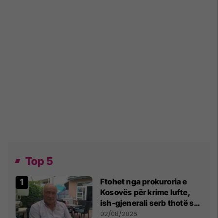
Top 5
Ftohet nga prokuroria e
Kosovës për krime lufte,
ish-gjenerali serb thotë se
dikush e tradhtoi në
02/08/2026