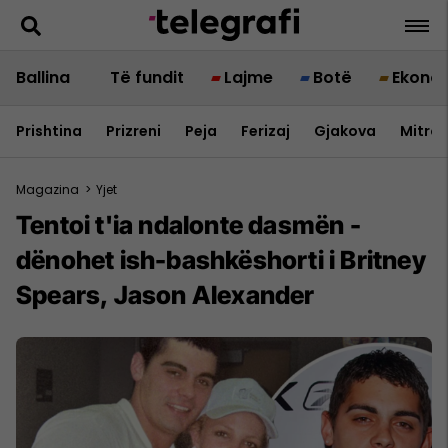
Ballina
Të fundit
Lajme
Botë
Ekono
Prishtina
Prizreni
Peja
Ferizaj
Gjakova
Mitrov
Magazina
>
Yjet
Tentoi t'ia ndalonte dasmën -
dënohet ish-bashkëshorti i Britney
Spears, Jason Alexander