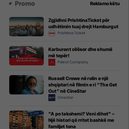
Promo
Reklamo këtu
Zgjidhni PrishtinaTicket për
udhëtimin tuaj drejt Hamburgut
Prishtina Ticket
Karburant cilësor dhe shumë
më tepër!
Petrol Company
Russell Crowe në rolin e një
shqiptari në filmin e ri “The Get
Out” në CineStar
Cinestar
"A po takohemi? Veni dihet" –
Një histori që rritet bashkë me
familjet tona