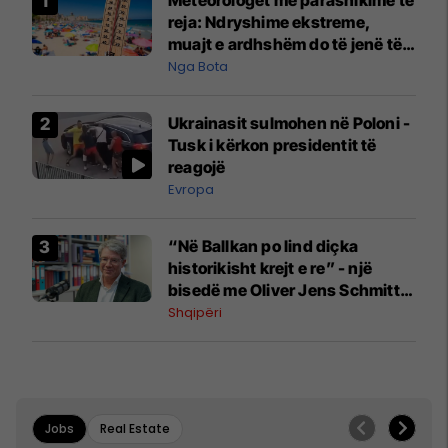
reja: Ndryshime ekstreme,
muajt e ardhshëm do të jenë të
pazakontë
Nga Bota
Ukrainasit sulmohen në Poloni -
Tusk i kërkon presidentit të
reagojë
Evropa
“Në Ballkan po lind diçka
historikisht krejt e re” - një
bisedë me Oliver Jens Schmitt
mbi protestat në Shqipëri dhe të
Shqipëri
kaluarën e rajonit
Jobs
Real Estate