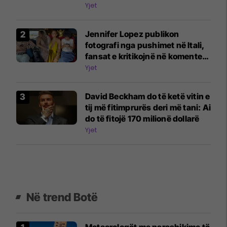
Yjet
Jennifer Lopez publikon
fotografi nga pushimet në Itali,
fansat e kritikojnë në komente:
Fëmijët e tu janë vazhdimisht në
Yjet
telefona
David Beckham do të ketë vitin e
tij më fitimprurës deri më tani: Ai
do të fitojë 170 milionë dollarë
Yjet
Në trend Botë
Meteorologët me parashikime të