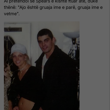
Ai pretendoi se Spears e kishte ftuar atë, duke
thënë: "Ajo është gruaja ime e parë, gruaja ime e
vetme".