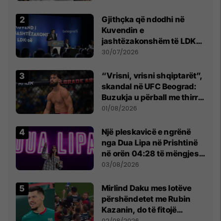
Beograd
Gjithçka që ndodhi në
Kuvendin e
jashtëzakonshëm të LDK-
së
30/07/2026
“Vrisni, vrisni shqiptarët”,
skandal në UFC Beograd:
Buzukja u përball me thirrje
anti-shqiptare nga
01/08/2026
tribunat
Një pleskavicë e ngrënë
nga Dua Lipa në Prishtinë
në orën 04:28 të mëngjesit
- dhe bota digjitale serbe
03/08/2026
shpall gjendjen e luftës
Mirlind Daku mes lotëve
përshëndetet me Rubin
Kazanin, do të fitojë
miliona te Spartak Moska
02/08/2026