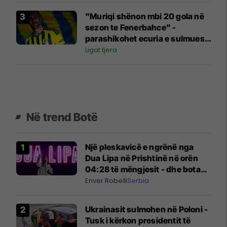
"Muriqi shënon mbi 20 gola në
sezon te Fenerbahce" -
parashikohet ecuria e sulmuesit
te gjiganti turk
Ligat tjera
Në trend Botë
Një pleskavicë e ngrënë nga
Dua Lipa në Prishtinë në orën
04:28 të mëngjesit - dhe bota
digjitale serbe shpall gjendjen e
Enver Robelli
Serbia
luftës
Ukrainasit sulmohen në Poloni -
Tusk i kërkon presidentit të