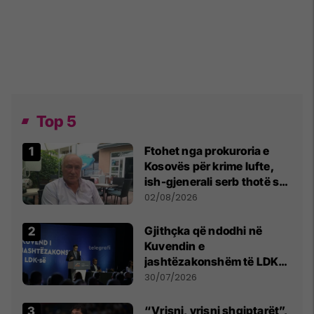
Top 5
Ftohet nga prokuroria e
Kosovës për krime lufte,
ish-gjenerali serb thotë se
dikush e tradhtoi në
02/08/2026
Beograd
Gjithçka që ndodhi në
Kuvendin e
jashtëzakonshëm të LDK-
së
30/07/2026
“Vrisni, vrisni shqiptarët”,