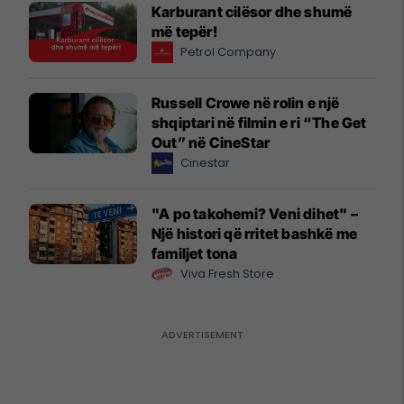
Karburant cilësor dhe shumë
më tepër!
Petrol Company
Russell Crowe në rolin e një
shqiptari në filmin e ri “The Get
Out” në CineStar
Cinestar
"A po takohemi? Veni dihet" –
Një histori që rritet bashkë me
familjet tona
Viva Fresh Store