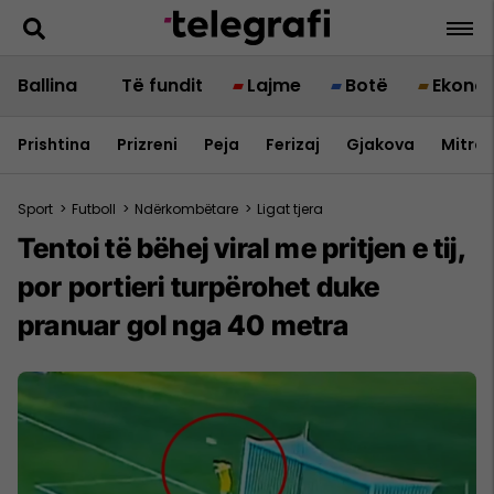
Ballina
Të fundit
Lajme
Botë
Ekono
Prishtina
Prizreni
Peja
Ferizaj
Gjakova
Mitrov
Sport
>
Futboll
>
Ndërkombëtare
>
Ligat tjera
Tentoi të bëhej viral me pritjen e tij,
por portieri turpërohet duke
pranuar gol nga 40 metra