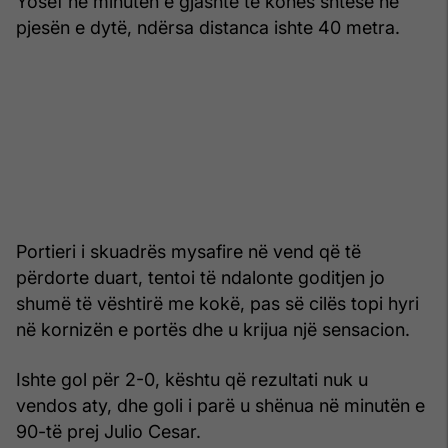
Yosef në minutën e gjashtë të kohës shtesë në
pjesën e dytë, ndërsa distanca ishte 40 metra.
Portieri i skuadrës mysafire në vend që të
përdorte duart, tentoi të ndalonte goditjen jo
shumë të vështirë me kokë, pas së cilës topi hyri
në kornizën e portës dhe u krijua një sensacion.
Ishte gol për 2-0, kështu që rezultati nuk u
vendos aty, dhe goli i parë u shënua në minutën e
90-të prej Julio Cesar.