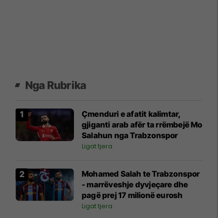
Nga Rubrika
Çmenduri e afatit kalimtar,
gjiganti arab afër ta rrëmbejë Mo
Salahun nga Trabzonspor
Ligat tjera
Mohamed Salah te Trabzonspor
- marrëveshje dyvjeçare dhe
pagë prej 17 milionë eurosh
Ligat tjera