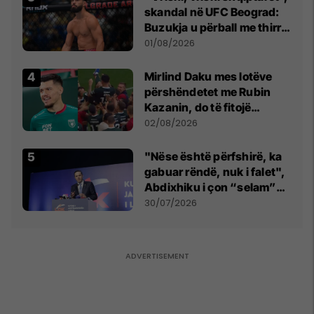
skandal në UFC Beograd:
Buzukja u përball me thirrje
anti-shqiptare nga
01/08/2026
tribunat
Mirlind Daku mes lotëve
përshëndetet me Rubin
Kazanin, do të fitojë
miliona te Spartak Moska
02/08/2026
"Nëse është përfshirë, ka
gabuar rëndë, nuk i falet",
Abdixhiku i çon “selam”
Përparim Ramës
30/07/2026