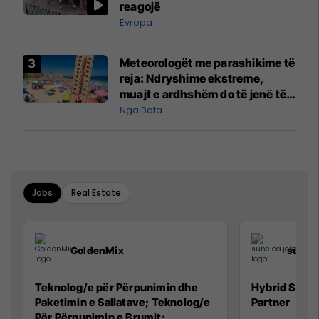
reagojë
Evropa
Meteorologët me parashikime të
reja: Ndryshime ekstreme,
muajt e ardhshëm do të jenë të
pazakontë
Nga Bota
Jobs
Real Estate
GoldenMix
sunci
Teknolog/e për Përpunimin dhe
Hybrid Senio
Paketimin e Sallatave; Teknolog/e
Partner
Për Përpunimin e Brumit;