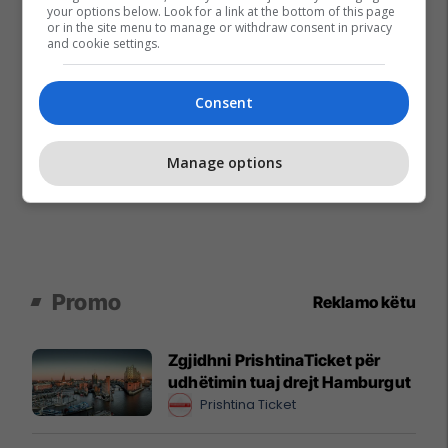
your options below. Look for a link at the bottom of this page
or in the site menu to manage or withdraw consent in privacy
and cookie settings.
Consent
Manage options
Promo
Reklamo këtu
Zgjidhni PrishtinaTicket për
udhëtimin tuaj drejt Hamburgut
Prishtina Ticket