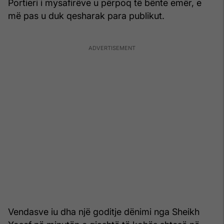
Portieri i mysafirëve u përpoq të bënte emër, e
më pas u duk qesharak para publikut.
Vendasve iu dha një goditje dënimi nga Sheikh