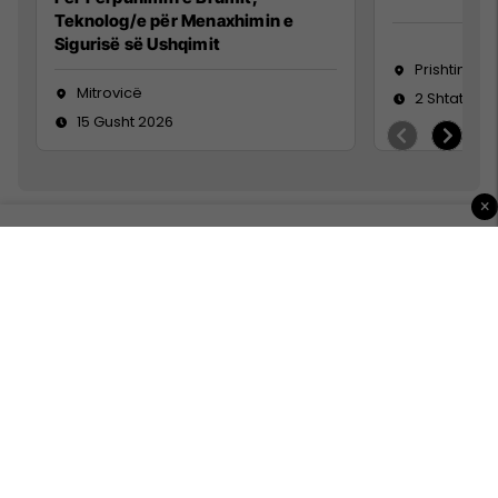
Teknolog/e për Menaxhimin e
Sigurisë së Ushqimit
Prishtinë
Mitrovicë
2 Shtator 2
15 Gusht 2026
×