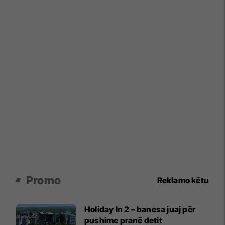
Promo
Reklamo këtu
Holiday In 2 – banesa juaj për
pushime pranë detit