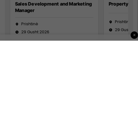
Sales Development and Marketing
Property Ma
Manager
Prishtinë
Prishtinë
29 Gusht 2
29 Gusht 2026
×