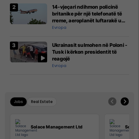
14-vjeçari ndihmon policinë
britanike për një telefonatë të
rreme, aeroplanët luftarakë u
ngritën në ajër për të
Evropa
interceptuar fluturaken e Qatar
Airways që po shkonte drejt
Ukrainasit sulmohen në Poloni -
Mançesterit
Tusk i kërkon presidentit të
reagojë
Evropa
Jobs
Real Estate
Solace Management Ltd
Solac