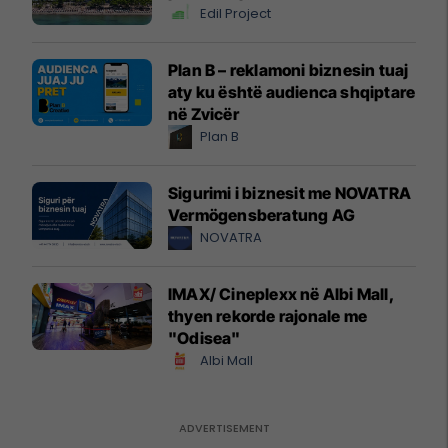
Edil Project
Plan B – reklamoni biznesin tuaj
aty ku është audienca shqiptare
në Zvicër
Plan B
Sigurimi i biznesit me NOVATRA
Vermögensberatung AG
NOVATRA
IMAX/ Cineplexx në Albi Mall,
thyen rekorde rajonale me
"Odisea"
Albi Mall