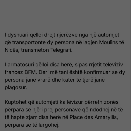
I dyshuari qëlloi drejt njerëzve nga një automjet
që transportonte dy persona në lagjen Moulins të
Nicës, transmeton Telegrafi.
I armatosuri qëlloi disa herë, sipas rrjetit televiziv
francez BFM. Deri më tani është konfirmuar se dy
persona janë vrarë dhe katër të tjerë janë
plagosur.
Kuptohet që automjeti ka lëvizur përreth zonës
përpara se njëri prej personave që ndodhej në të
të hapte zjarr disa herë në Place des Amaryllis,
përpara se të largohej.