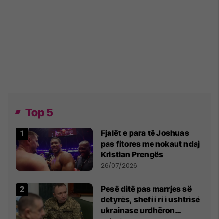
Top 5
Fjalët e para të Joshuas
pas fitores me nokaut ndaj
Kristian Prengës
26/07/2026
Pesë ditë pas marrjes së
detyrës, shefi i ri i ushtrisë
ukrainase urdhëron