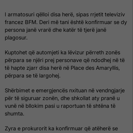
I armatosuri qëlloi disa herë, sipas rrjetit televiziv
francez BFM. Deri më tani është konfirmuar se dy
persona janë vrarë dhe katër të tjerë janë
plagosur.
Kuptohet që automjeti ka lëvizur përreth zonës
përpara se njëri prej personave që ndodhej në të
të hapte zjarr disa herë në Place des Amaryllis,
përpara se të largohej.
Shërbimet e emergjencës nxituan në vendngjarje
për të siguruar zonën, dhe shkollat aty pranë u
vunë në bllokim pasi u raportuan të shtëna të
shumta.
Zyra e prokurorit ka konfirmuar që atëherë se