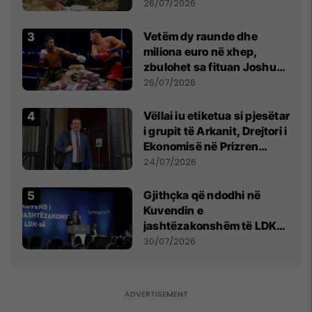
kontroll të madh
26/07/2026
Vetëm dy raunde dhe
miliona euro në xhep,
zbulohet sa fituan Joshua
e Prenga
26/07/2026
Vëllai iu etiketua si pjesëtar
i grupit të Arkanit, Drejtori i
Ekonomisë në Prizren
mohon pretendimet
24/07/2026
Gjithçka që ndodhi në
Kuvendin e
jashtëzakonshëm të LDK-
së
30/07/2026