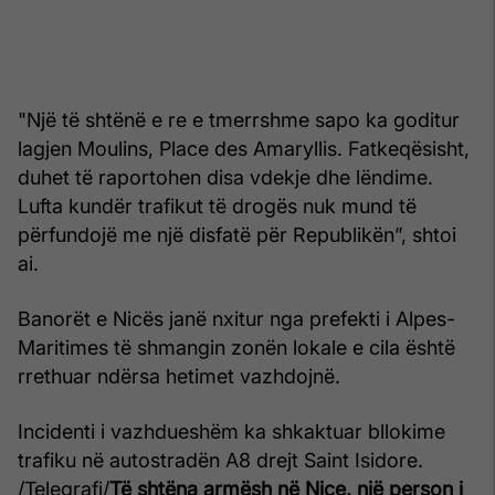
"Një të shtënë e re e tmerrshme sapo ka goditur
lagjen Moulins, Place des Amaryllis. Fatkeqësisht,
duhet të raportohen disa vdekje dhe lëndime.
Lufta kundër trafikut të drogës nuk mund të
përfundojë me një disfatë për Republikën”, shtoi
ai.
Banorët e Nicës janë nxitur nga prefekti i Alpes-
Maritimes të shmangin zonën lokale e cila është
rrethuar ndërsa hetimet vazhdojnë.
Incidenti i vazhdueshëm ka shkaktuar bllokime
trafiku në autostradën A8 drejt Saint Isidore.
/Telegrafi/
Të shtëna armësh në Nice, një person i