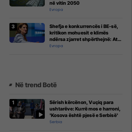
në vitin 2050
Evropa
Shefja e konkurrencës i BE-së,
kritikon mohuesit e klimës
ndërsa zjarret shpërthejnë: Ata
po gënjejnë
Evropa
Në trend Botë
Sërish kërcënon, Vuçiq para
ushtarëve: Kurrë mos e harroni,
'Kosova është pjesë e Serbisë'
Serbia