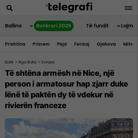
Ballina
Botërori 2026
Të fundit
Lajme
Prishtina
Prizreni
Peja
Ferizaj
Gjakova
Mitrov
Botë
>
Nga Bota
>
Evropa
Të shtëna armësh në Nice, një
person i armatosur hap zjarr duke
lënë të paktën dy të vdekur në
rivierën franceze