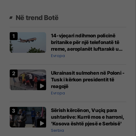
Në trend Botë
14-vjeçari ndihmon policinë
britanike për një telefonatë të
rreme, aeroplanët luftarakë u
ngritën në ajër për të
Evropa
interceptuar fluturaken e Qatar
Airways që po shkonte drejt
Ukrainasit sulmohen në Poloni -
Mançesterit
Tusk i kërkon presidentit të
reagojë
Evropa
Sërish kërcënon, Vuçiq para
ushtarëve: Kurrë mos e harroni,
'Kosova është pjesë e Serbisë'
Serbia