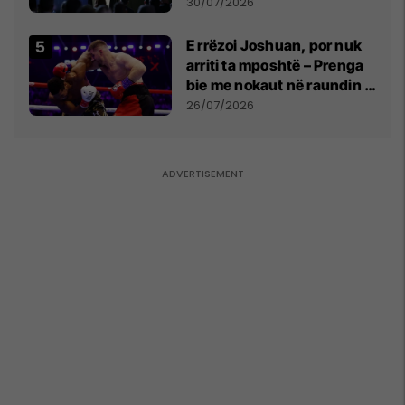
së
30/07/2026
E rrëzoi Joshuan, por nuk
arriti ta mposhtë – Prenga
bie me nokaut në raundin e
dytë
26/07/2026