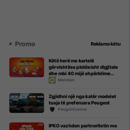
Promo
Reklamo këtu
Këtë herë me kartelë
gërvishtëse plotësisht digjitale
dhe mbi 40 mijë shpërblime
instant!
Meridian
Zgjidhni një nga katër modelet
tuaja të preferuara Peugeot
Peugot Kosova
IPKO vazhdon partneritetin me