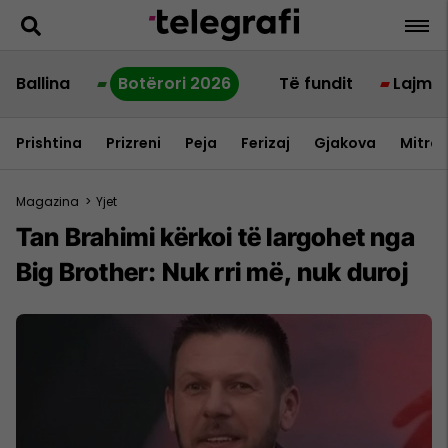
Ballina
Botërori 2026
Të fundit
Lajme
Prishtina
Prizreni
Peja
Ferizaj
Gjakova
Mitrov
Magazina
>
Yjet
Tan Brahimi kërkoi të largohet nga
Big Brother: Nuk rri më, nuk duroj