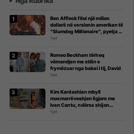
Nga Rubrika
Ben Affleck fitoi një milion
dollarë në versionin amerikan të
"Slumdog Millionaire", pyetja e
fundit ishte për gjelat e detit
Yjet
Romeo Beckham tërheq
vëmendjen me stilin e
frymëzuar nga babai i tij, David
Yjet
Kim Kardashian mbyll
mosmarrëveshjen ligjore me
Ivan Cantu, ndërsa shijon
pushimet
Yjet