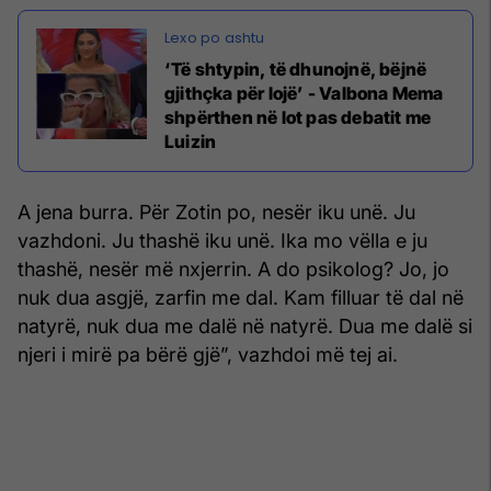
‘Të shtypin, të dhunojnë, bëjnë
gjithçka për lojë’ - Valbona Mema
shpërthen në lot pas debatit me
Luizin
A jena burra. Për Zotin po, nesër iku unë. Ju
vazhdoni. Ju thashë iku unë. Ika mo vëlla e ju
thashë, nesër më nxjerrin. A do psikolog? Jo, jo
nuk dua asgjë, zarfin me dal. Kam filluar të dal në
natyrë, nuk dua me dalë në natyrë. Dua me dalë si
njeri i mirë pa bërë gjë”, vazhdoi më tej ai.