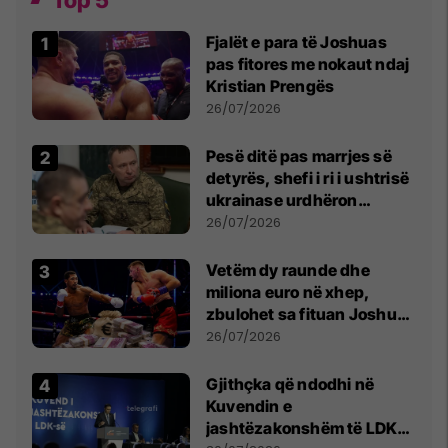
Top 5
Fjalët e para të Joshuas
pas fitores me nokaut ndaj
Kristian Prengës
26/07/2026
Pesë ditë pas marrjes së
detyrës, shefi i ri i ushtrisë
ukrainase urdhëron
kontroll të madh
26/07/2026
Vetëm dy raunde dhe
miliona euro në xhep,
zbulohet sa fituan Joshua
e Prenga
26/07/2026
Gjithçka që ndodhi në
Kuvendin e
jashtëzakonshëm të LDK-