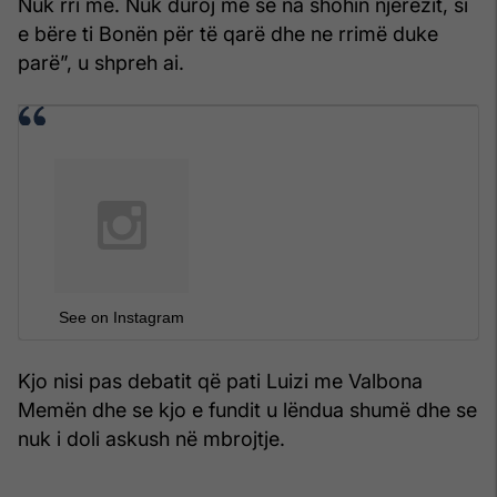
Nuk rri më. Nuk duroj më se na shohin njerëzit, si
e bëre ti Bonën për të qarë dhe ne rrimë duke
parë”, u shpreh ai.
See on Instagram
Kjo nisi pas debatit që pati Luizi me Valbona
Memën dhe se kjo e fundit u lëndua shumë dhe se
nuk i doli askush në mbrojtje.