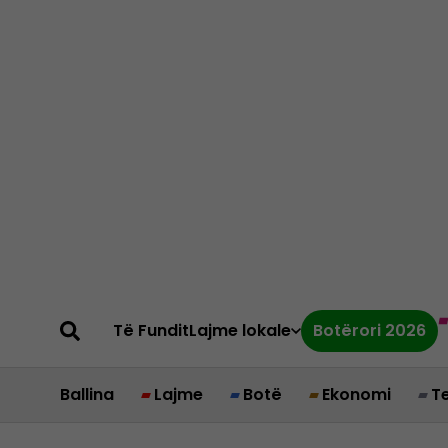
Të Fundit
Lajme lokale
Botërori 2026
Ballina
Lajme
Botë
Ekonomi
T