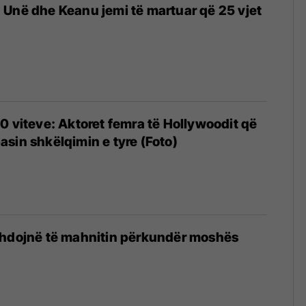
Unë dhe Keanu jemi të martuar që 25 vjet
0 viteve: Aktoret femra të Hollywoodit që
sin shkëlqimin e tyre (Foto)
zhdojnë të mahnitin përkundër moshës