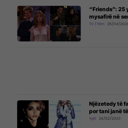
“Friends”: 25 
mysafirë në ser
TV / Film
25/04/202
Njëzetedy të f
por tani janë 
Yjet
26/02/2020