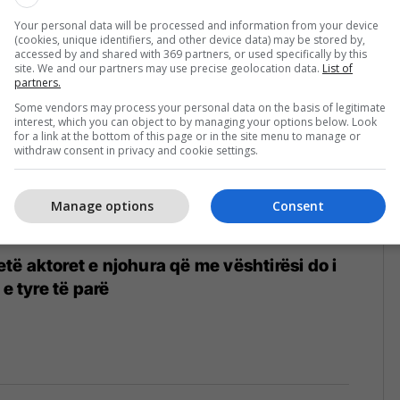
Your personal data will be processed and information from your device
(cookies, unique identifiers, and other device data) may be stored by,
accessed by and shared with 369 partners, or used specifically by this
site. We and our partners may use precise geolocation data.
List of
partners.
Some vendors may process your personal data on the basis of legitimate
interest, which you can object to by managing your options below. Look
for a link at the bottom of this page or in the site menu to manage or
withdraw consent in privacy and cookie settings.
Manage options
Consent
ë aktoret e njohura që me vështirësi do i
 e tyre të parë