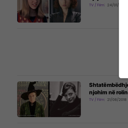
TV / Film
24/01/2019
Shtatëmbëdhjet
njohim në rolin
TV / Film
21/08/2018