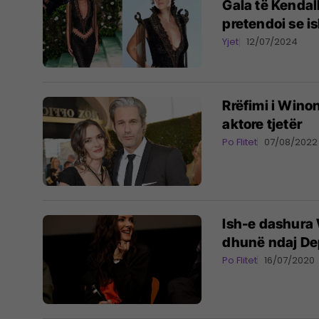
Gala të Kendal
pretendoi se is
Yjet
12/07/2024
Rrëfimi i Winon
aktore tjetër
Po Flitet
07/08/2022
Ish-e dashura
dhunë ndaj Dep
Po Flitet
16/07/2020