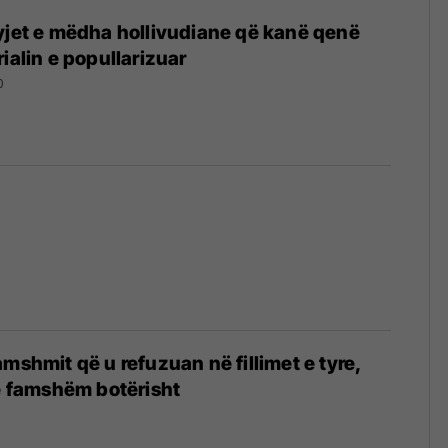
yjet e mëdha hollivudiane që kanë qenë
ialin e popullarizuar
0
amshmit që u refuzuan në fillimet e tyre,
të famshëm botërisht