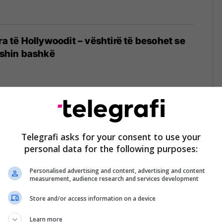
ra të Hollywoodit – vështirë të besohet se
 ishin bashkë
ë femrat e famshme që zgjodhën të
ormë natyrale dhe u bënë edhe më të
Telegrafi asks for your consent to use your
personal data for the following purposes:
Personalised advertising and content, advertising and content
measurement, audience research and services development
Store and/or access information on a device
t që nuk e keni besuar se janë luajtur nga i
Learn more