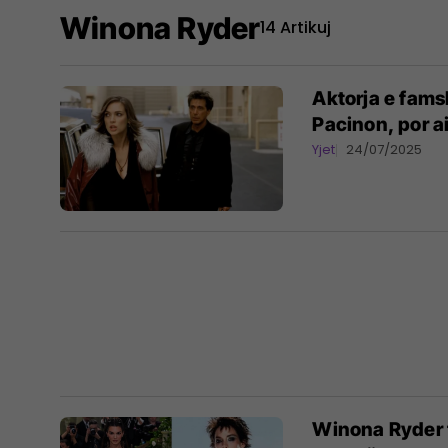
Winona Ryder
14 Artikuj
Aktorja e fams
Pacinon, por ai
Yjet
24/07/2025
Winona Ryder t