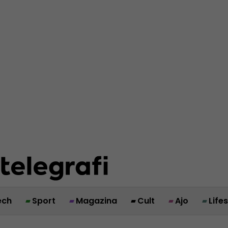
ech
Sport
Magazina
Cult
Ajo
Life