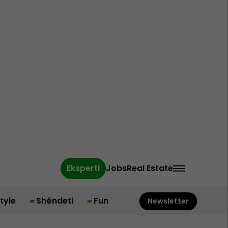
Eksperti
Jobs
Real Estate
style
Shëndeti
Fun
Newsletter