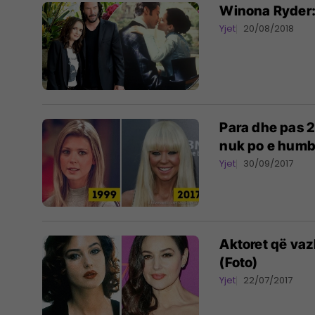
Winona Ryder: 
Yjet
20/08/2018
Para dhe pas 2
nuk po e humba
Yjet
30/09/2017
Aktoret që va
(Foto)
Yjet
22/07/2017