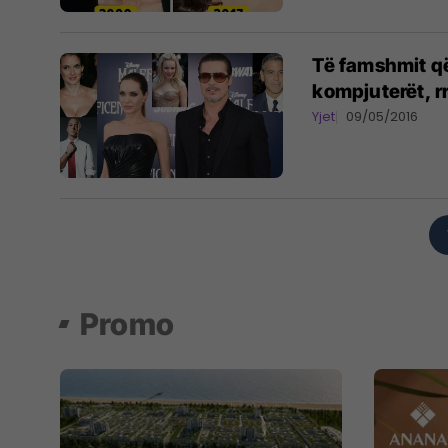
Të famshmit që
kompjuterët, rr
Yjet
09/05/2016
Promo