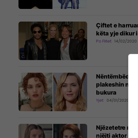
Çiftet e harrua
këta yje dikur
Po Flitet
14/02/2020
Nëntëmbëdhjet
plakeshin në f
bukura
Yjet
04/01/2020
Njëzetetre role
njëjti aktor