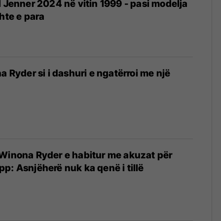
l Jenner 2024 në vitin 1999 - pasi modelja
hte e para
a Ryder si i dashuri e ngatërroi me një
 Winona Ryder e habitur me akuzat për
p: Asnjëherë nuk ka qenë i tillë