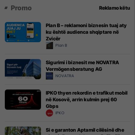
Promo
Reklamo këtu
Plan B – reklamoni biznesin tuaj aty
ku është audienca shqiptare në
Zvicër
Plan B
Sigurimi i biznesit me NOVATRA
Vermögensberatung AG
NOVATRA
IPKO thyen rekordin e trafikut mobil
në Kosovë, arrin kulmin prej 60
Gbps
IPKO
Si e garanton Aptamil cilësinë dhe