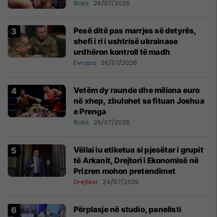
Boks
26/07/2026
Pesë ditë pas marrjes së detyrës,
shefi i ri i ushtrisë ukrainase
urdhëron kontroll të madh
Evropa
26/07/2026
Vetëm dy raunde dhe miliona euro
në xhep, zbulohet sa fituan Joshua
e Prenga
Boks
26/07/2026
Vëllai iu etiketua si pjesëtar i grupit
të Arkanit, Drejtori i Ekonomisë në
Prizren mohon pretendimet
Drejtësi
24/07/2026
Përplasje në studio, panelisti