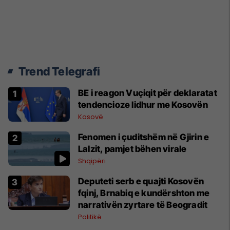
Trend Telegrafi
BE i reagon Vuçiqit për deklaratat
tendencioze lidhur me Kosovën
Kosovë
Fenomen i çuditshëm në Gjirin e
Lalzit, pamjet bëhen virale
Shqipëri
Deputeti serb e quajti Kosovën
fqinj, Brnabiq e kundërshton me
narrativën zyrtare të Beogradit
Politikë