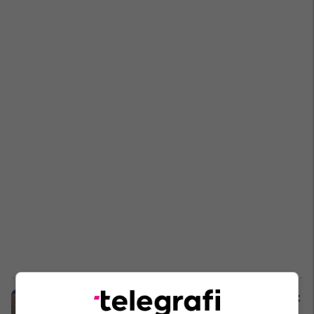
Propozohet që Dita e Çlirimit të futet
në kalendarin e festave zyrtare