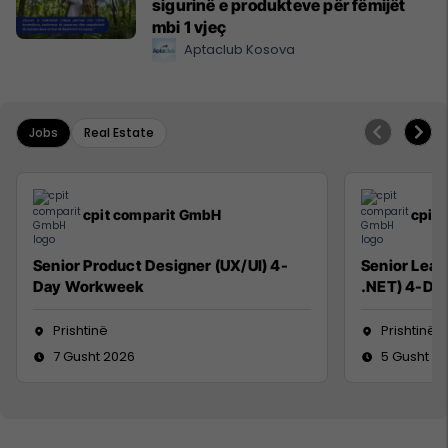
sigurinë e produkteve për fëmijët
mbi 1 vjeç
Aptaclub Kosova
Jobs
Real Estate
cpit comparit GmbH
cpit
Senior Product Designer (UX/UI) 4-
Senior Lead
Day Workweek
.NET) 4-Da
Prishtinë
Prishtinë
7 Gusht 2026
5 Gusht 2