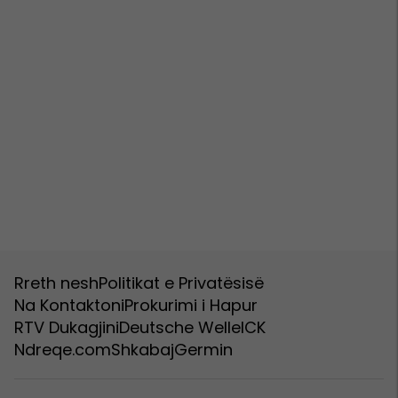
Rreth nesh
Politikat e Privatësisë
Na Kontaktoni
Prokurimi i Hapur
RTV Dukagjini
Deutsche Welle
ICK
Ndreqe.com
Shkabaj
Germin