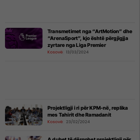
Transmetimet nga “ArtMotion” dhe
“ArenaSport”, kjo është përgjigjja
zyrtare nga Liga Premier
Kosovë
13/03/2024
Projektligji i ri për KPM-në, replika
mes Tahirit dhe Ramadanit
Kosovë
23/02/2024
A duhet të dërgohet projektligji për