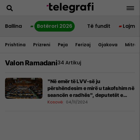
Ballina
Botërori 2026
Të fundit
Lajme
Prishtina
Prizreni
Peja
Ferizaj
Gjakova
Mitrov
Valon Ramadani
34 Artikuj
"Në emër të LVV-së ju
përshëndesim e mirë u takofshim në
seancën e radhës", deputetët e
pozitës lëshojnë sallën
Kosovë
04/11/2024