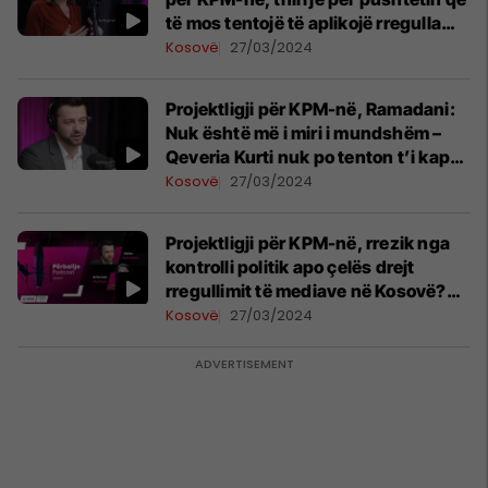
të mos tentojë të aplikojë rregulla
ndaj mediave
Kosovë
27/03/2024
Projektligji për KPM-në, Ramadani:
Nuk është më i miri i mundshëm –
Qeveria Kurti nuk po tenton t’i kap
mediat
Kosovë
27/03/2024
Projektligji për KPM-në, rrezik nga
kontrolli politik apo çelës drejt
rregullimit të mediave në Kosovë?
Flasin Valon Ramadani e Brikenda
Kosovë
27/03/2024
Rexhepi