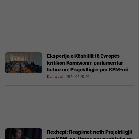
Ekspertja e Këshillit të Evropës
kritikon Komisionin parlamentar
lidhur me Projektligjin për KPM-në
Kosovë
26/04/2024
Rexhepi: Reagimet rreth Projektligjit
për KPM-në, thirrje për pushtetin që