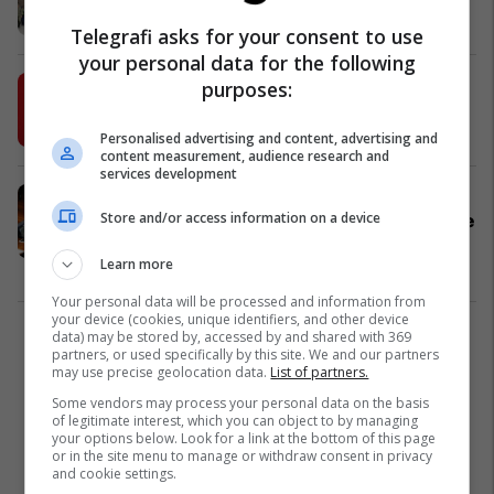
Kosovë
12/06/2023
Telegrafi asks for your consent to use
your personal data for the following
Përplasje LVV-LDK për Ligjin e
purposes:
Pagave
Financa
21/12/2022
Personalised advertising and content, advertising and
content measurement, audience research and
services development
Kalimi i Kica-Xhelilit në LDK,
Store and/or access information on a device
ndryshon përbërja e dy komisioneve
parlamentare
Learn more
Kosovë
15/09/2022
Your personal data will be processed and information from
your device (cookies, unique identifiers, and other device
data) may be stored by, accessed by and shared with 369
1
partners, or used specifically by this site. We and our partners
may use precise geolocation data.
List of partners.
Some vendors may process your personal data on the basis
of legitimate interest, which you can object to by managing
your options below. Look for a link at the bottom of this page
or in the site menu to manage or withdraw consent in privacy
and cookie settings.