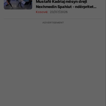
Mustafë Kadriaj mësyn drejt
Nexhmedin Spahiut - ndërpritet
transmetimi
Kosovë
23/07/2026