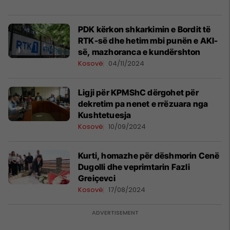
PDK kërkon shkarkimin e Bordit të
RTK-së dhe hetim mbi punën e AKI-
së, mazhoranca e kundërshton
Kosovë
04/11/2024
Ligji për KPMShC dërgohet për
dekretim pa nenet e rrëzuara nga
Kushtetuesja
Kosovë
10/09/2024
Kurti, homazhe për dëshmorin Cenë
Dugolli dhe veprimtarin Fazli
Greiçevci
Kosovë
17/08/2024