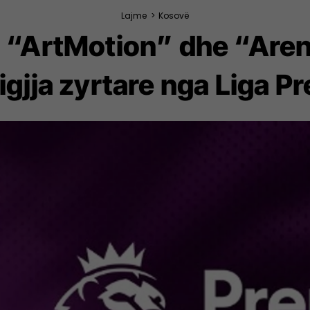
Lajme
>
Kosovë
 “ArtMotion” dhe “Arena
igjja zyrtare nga Liga P