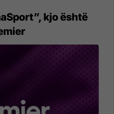
Sport”, kjo është
remier