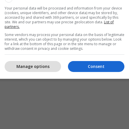
lik në lidhje mbi pretendimet për transmetim të
Your personal data will be processed and information from your device
(cookies, unique identifiers, and other device data) may be stored by,
ë paautorizuar të Premier Ligës Angleze në Kosovë
accessed by and shared with 369 partners, or used specifically by this
rtMotion” përmes kanaleve serbe “ArenaSport”, unë
site. We and our partners may use precise geolocation data.
List of
partners.
 letër vet Premier Ligës nga të cilët kam kërkuar
Some vendors may process your personal data on the basis of legitimate
 e tyre ishte e qartë: Premier Liga nuk e ka
interest, which you can object to by managing your options below. Look
ion direkt të transmetojë ligën angleze në Kosovë
for a link at the bottom of this page or in the site menu to manage or
withdraw consent in privacy and cookie settings.
orizuar Arena Sportin nga Serbia që përmes
ërndajë ndeshjet e Premier Ligës në Kosovë.
Manage options
Consent
tani del të jenë bërë jashtëligjshëm dhe si të tilla
ajtoheshin nga Komisioni i Pavarur i Mediave.