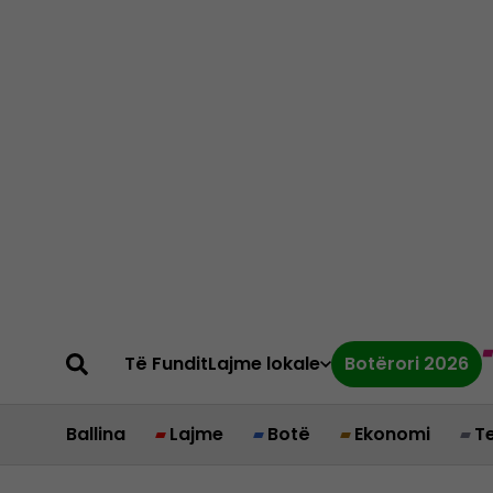
Të Fundit
Lajme lokale
Botërori 2026
Ballina
Lajme
Botë
Ekonomi
T