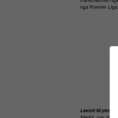
transmetimet nga
nga Premier Liga
Lexoni të plotë p
Media, pas disku