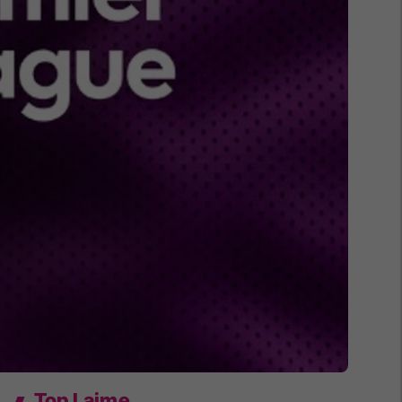
Top Lajme