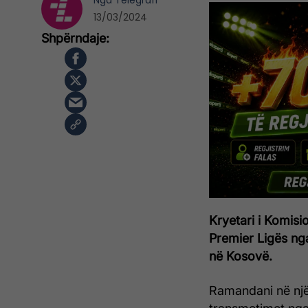
Nga
Telegrafi
13/03/2024
Kryetari i Komisi
Premier Ligës nga
në Kosovë.
Ramandani në një