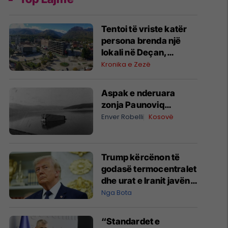
Tentoi të vriste katër
persona brenda një
lokali në Deçan,
ngrihet aktakuzë ndaj
Kronika e Zezë
të dyshuarit
Aspak e nderuara
zonja Paunoviq…
Enver Robelli
Kosovë
Trump kërcënon të
godasë termocentralet
dhe urat e Iranit javën
tjetër, nëse nuk arrihet
Nga Bota
një marrëveshje
“Standardet e