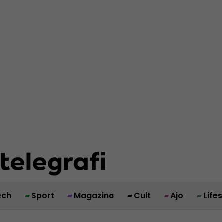
ech
Sport
Magazina
Cult
Ajo
Life