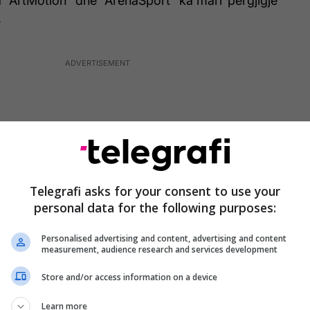
 “ArtMotion” dhe “ArenaSport” ka marr përgjigje
.
Telegrafi asks for your consent to use your
personal data for the following purposes:
Personalised advertising and content, advertising and content
measurement, audience research and services development
Store and/or access information on a device
ostimin e Ramadanit:
Si kryetar i Komisionit për
Learn more
timeve e shqetësimeve të shumta të ngritura në