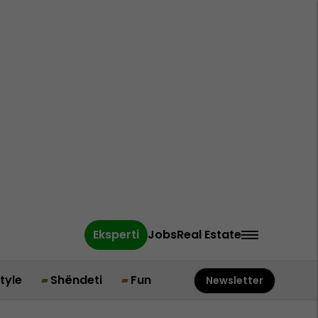
Eksperti
Jobs
Real Estate
style
Shëndeti
Fun
Newsletter