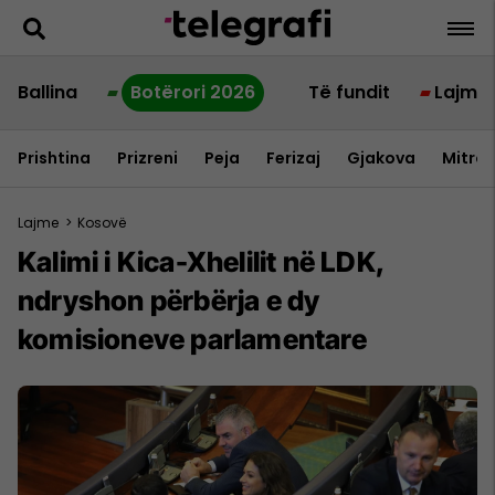
Ballina
Botërori 2026
Të fundit
Lajme
Prishtina
Prizreni
Peja
Ferizaj
Gjakova
Mitrov
Lajme
>
Kosovë
Kalimi i Kica-Xhelilit në LDK,
ndryshon përbërja e dy
komisioneve parlamentare