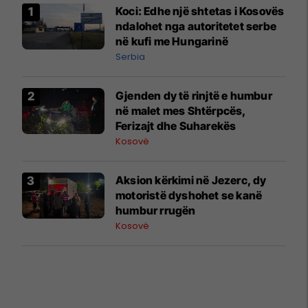
Koci: ​Edhe një shtetas i Kosovës
ndalohet nga autoritetet serbe
në kufi me Hungarinë
Serbia
Gjenden dy të rinjtë e humbur
në malet mes Shtërpcës,
Ferizajt dhe Suharekës
Kosovë
Aksion kërkimi në Jezerc, dy
motoristë dyshohet se kanë
humbur rrugën
Kosovë