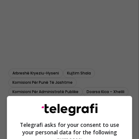
Arbreshë Kryeziu-Hyseni
Kujtim Shala
Komisioni Për Punë Të Jashtme
Komisioni Për Administratë Publike
Doarsa Kica – Xhelili
Ldk
Lvv
Valon Ramadani
Telegrafi asks for your consent to use
your personal data for the following