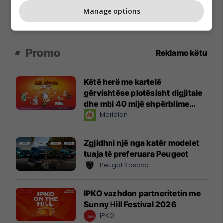
Manage options
Promo
Reklamo këtu
Këtë herë me kartelë
gërvishtëse plotësisht digjitale
dhe mbi 40 mijë shpërblime
instant!
Meridian
Zgjidhni një nga katër modelet
tuaja të preferuara Peugeot
Peugot Kosova
IPKO vazhdon partneritetin me
Sunny Hill Festival 2026
IPKO