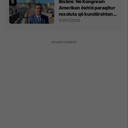
Bislimi: Në Kongresin
Amerikan është paraqitur
rezoluta që kundërshton
mbajtjen e Asamblesë
27/07/2026
Parlamentare të OSBE-së
në Beograd