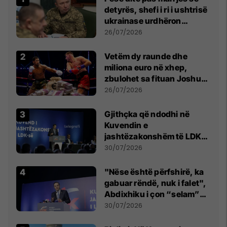
detyrës, shefi i ri i ushtrisë
ukrainase urdhëron
kontroll të madh
26/07/2026
Vetëm dy raunde dhe
miliona euro në xhep,
zbulohet sa fituan Joshua
e Prenga
26/07/2026
Gjithçka që ndodhi në
Kuvendin e
jashtëzakonshëm të LDK-
së
30/07/2026
"Nëse është përfshirë, ka
gabuar rëndë, nuk i falet",
Abdixhiku i çon “selam”
Përparim Ramës
30/07/2026