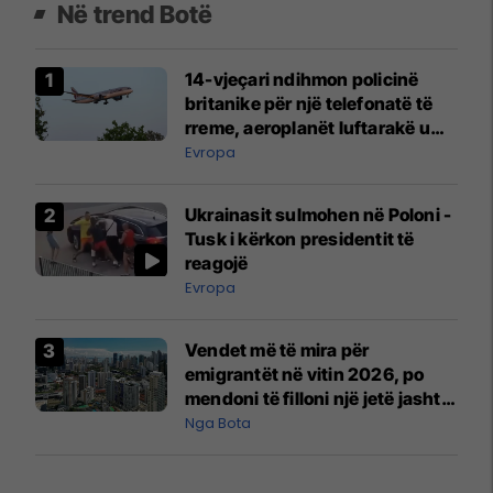
Në trend Botë
14-vjeçari ndihmon policinë
britanike për një telefonatë të
rreme, aeroplanët luftarakë u
ngritën në ajër për të
Evropa
interceptuar fluturaken e Qatar
Airways që po shkonte drejt
Ukrainasit sulmohen në Poloni -
Mançesterit
Tusk i kërkon presidentit të
reagojë
Evropa
Vendet më të mira për
emigrantët në vitin 2026, po
mendoni të filloni një jetë jashtë
vendit?
Nga Bota