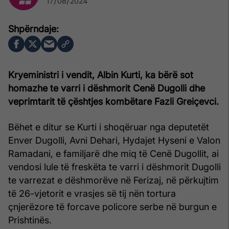
17/08/2024
Kryeministri i vendit, Albin Kurti, ka bërë sot
homazhe te varri i dëshmorit Cenë Dugolli dhe
veprimtarit të çështjes kombëtare Fazli Greiçevci.
Bëhet e ditur se Kurti i shoqëruar nga deputetët
Enver Dugolli, Avni Dehari, Hydajet Hyseni e Valon
Ramadani, e familjarë dhe miq të Cenë Dugollit, ai
vendosi lule të freskëta te varri i dëshmorit Dugolli
te varrezat e dëshmorëve në Ferizaj, në përkujtim
të 26-vjetorit e vrasjes së tij nën tortura
çnjerëzore të forcave policore serbe në burgun e
Prishtinës.