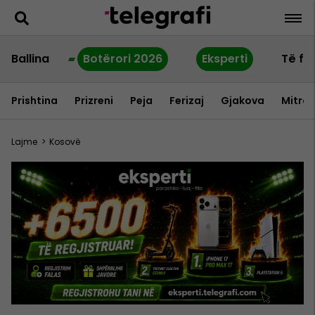
Ballina
Botërori 2026
Eksperti
Të fu
Prishtina
Prizreni
Peja
Ferizaj
Gjakova
Mitrov
Lajme
>
Kosovë