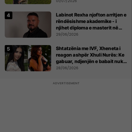
asnjë ditë"
01/07/2026
Labinot Rexha njofton arritjen e
rëndësishme akademike - i
njihet diploma e masterit në
Psikologji në Zvicër
29/06/2026
Shtatzënia me IVF, Xheneta i
reagon ashpër Xhuli Nurës: Ke
gabuar, ndjenjën e babait nuk
mund t'ia plotësosh kurrë
28/06/2026