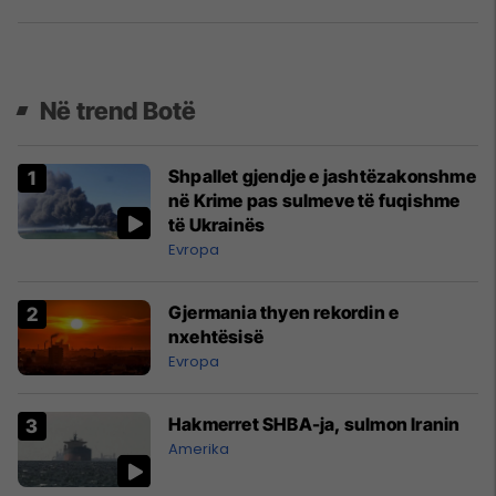
Në trend Botë
Shpallet gjendje e jashtëzakonshme
në Krime pas sulmeve të fuqishme
të Ukrainës
Evropa
Gjermania thyen rekordin e
nxehtësisë
Evropa
Hakmerret SHBA-ja, sulmon Iranin
Amerika