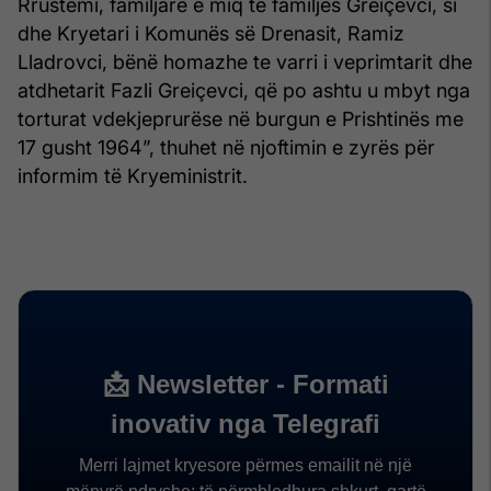
Rrustemi, familjarë e miq të familjes Greiçevci, si
dhe Kryetari i Komunës së Drenasit, Ramiz
Lladrovci, bënë homazhe te varri i veprimtarit dhe
atdhetarit Fazli Greiçevci, që po ashtu u mbyt nga
torturat vdekjeprurëse në burgun e Prishtinës me
17 gusht 1964”, thuhet në njoftimin e zyrës për
informim të Kryeministrit.