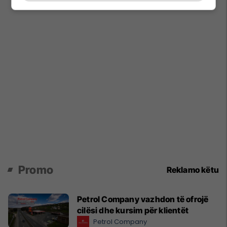
Promo
Reklamo këtu
Petrol Company vazhdon të ofrojë
cilësi dhe kursim për klientët
Petrol Company