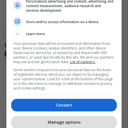
Personalised advertising and content, advertising and
content measurement, audience research and
services development
Store and/or access information on a device
Fazli Greiçevci
Hydajet Hyseni
Avni Dehari
Learn more
Cenë Dugolli
Valon Ramadani
Enver Dugolli
Albin Kurti
Your personal data will be processed and information from
your device (cookies, unique identifiers, and other device
data) may be stored by, accessed by and shared with 369
partners, or used specifically by this site. We and our partners
may use precise geolocation data.
List of partners.
Some vendors may process your personal data on the basis
of legitimate interest, which you can object to by managing
your options below. Look for a link at the bottom of this page
or in the site menu to manage or withdraw consent in privacy
and cookie settings.
Consent
Manage options