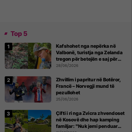
Top 5
Kafshohet nga nepërka në
Valbonë, turistja nga Zelanda
tregon për betejën e saj për
mbijetesë
28/06/2026
Zhvillim i papritur në Botëror,
Francë – Norvegji mund të
pezullohet
25/06/2026
Çifti i ri nga Zvicra zhvendoset
në Kosovë dhe hap kamping
familjar: "Nuk jemi penduar