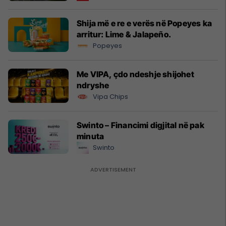
Shija më e re e verës në Popeyes ka
arritur: Lime & Jalapeño.
Popeyes
Me VIPA, çdo ndeshje shijohet
ndryshe
Vipa Chips
Swinto – Financimi digjital në pak
minuta
Swinto