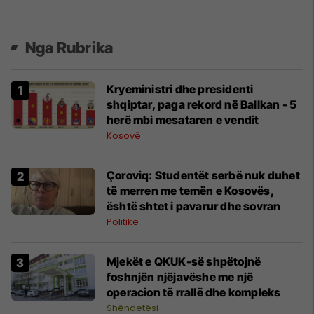
Nga Rubrika
Kryeministri dhe presidenti
shqiptar, paga rekord në Ballkan - 5
herë mbi mesataren e vendit
Kosovë
Çoroviq: Studentët serbë nuk duhet
të merren me temën e Kosovës,
është shtet i pavarur dhe sovran
Politikë
Mjekët e QKUK-së shpëtojnë
foshnjën njëjavëshe me një
operacion të rrallë dhe kompleks
Shëndetësi