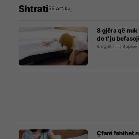
Shtrati
55 Artikuj
8 gjëra që nuk 
do t’ju befaso
Rregullimi i shtëpisë
Çfarë fshihet 