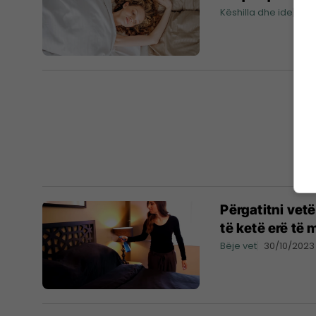
Këshilla dhe ide
18/
Përgatitni vetë
të ketë erë të
Bëje vet
30/10/2023