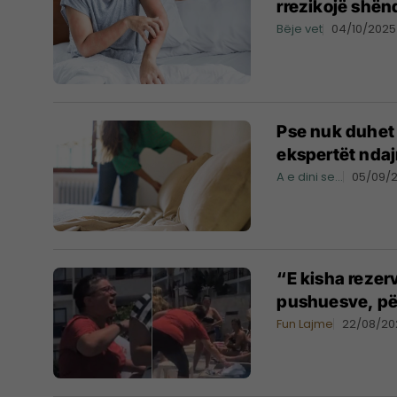
rrezikojë shën
Bëje vet
04/10/2025
Pse nuk duhet 
ekspertët ndajn
A e dini se...
05/09/
“E kisha rezer
pushuesve, për 
Fun Lajme
22/08/20