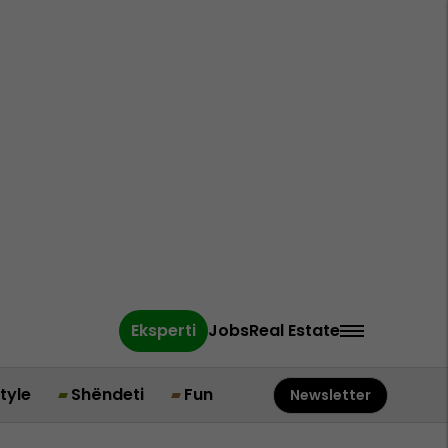
Eksperti
Jobs
Real Estate
style
Shëndeti
Fun
Newsletter