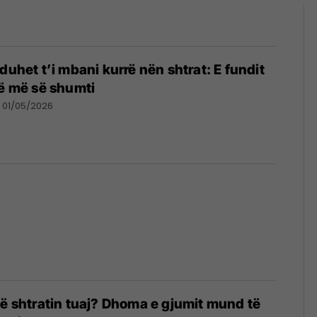
duhet t’i mbani kurrë nën shtrat: E fundit
jë më së shumti
01/05/2026
në shtratin tuaj? Dhoma e gjumit mund të