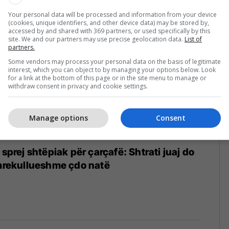
12/2023
Your personal data will be processed and information from your device
(cookies, unique identifiers, and other device data) may be stored by,
accessed by and shared with 369 partners, or used specifically by this
site. We and our partners may use precise geolocation data.
List of
partners.
Some vendors may process your personal data on the basis of legitimate
interest, which you can object to by managing your options below. Look
for a link at the bottom of this page or in the site menu to manage or
withdraw consent in privacy and cookie settings.
Manage options
Consent
 sprej shtëpiak për çarçafë: Shtrati juaj do
 mrekullueshme çdo natë