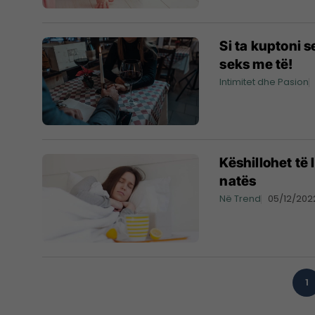
Si ta kuptoni s
seks me të!
Intimitet dhe Pasion
Këshillohet të 
natës
Në Trend
05/12/202
1