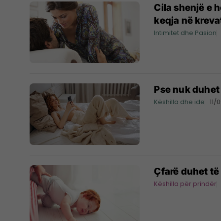
Cila shenjë e 
keqja në kreva
Intimitet dhe Pasion
Pse nuk duhet t
Këshilla dhe ide
11/
Çfarë duhet të 
Këshilla për prindër