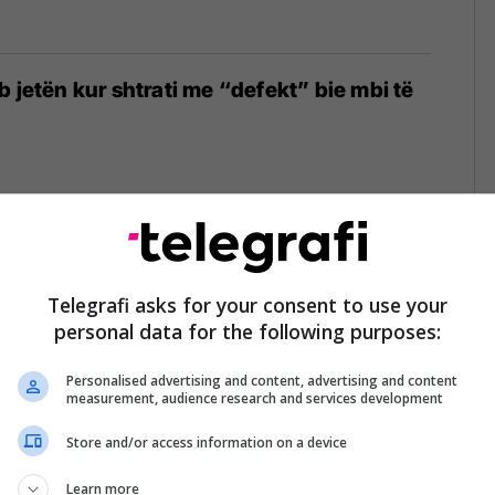
b jetën kur shtrati me “defekt” bie mbi të
 ‘dhemb koka” bëhen ‘Do të vish në
r’?
Telegrafi asks for your consent to use your
personal data for the following purposes:
22/02/2024
Personalised advertising and content, advertising and content
measurement, audience research and services development
Store and/or access information on a device
 të cilën duhet të lahen çarçafët për të
kroorganizmat
Learn more