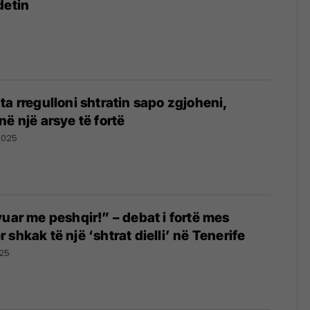
detin
ta rregulloni shtratin sapo zgjoheni,
ë një arsye të fortë
2025
vuar me peshqir!” – debat i fortë mes
shkak të një ‘shtrat dielli’ në Tenerife
25