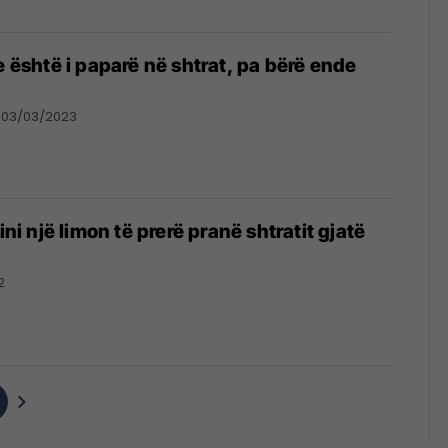
e është i paparë në shtrat, pa bërë ende
03/03/2023
lini një limon të prerë pranë shtratit gjatë
2