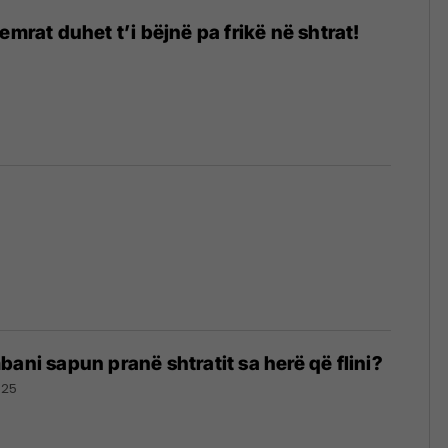
emrat duhet t’i bëjnë pa frikë në shtrat!
bani sapun pranë shtratit sa herë që flini?
025