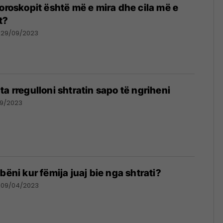
horoskopit është më e mira dhe cila më e
t?
29/09/2023
a rregulloni shtratin sapo të ngriheni
09/2023
bëni kur fëmija juaj bie nga shtrati?
09/04/2023