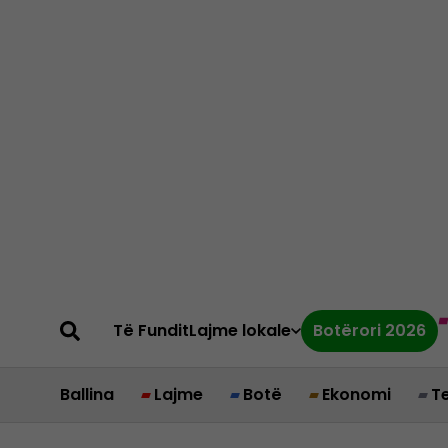
Të Fundit
Lajme lokale
Botërori 2026
Ballina
Lajme
Botë
Ekonomi
T