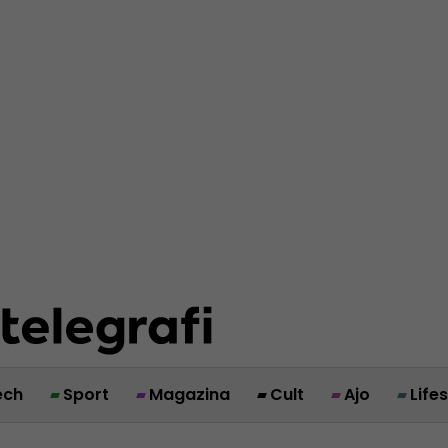
ech
Sport
Magazina
Cult
Ajo
Life