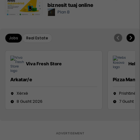
biznesit tuaj online
Plan B
Jobs
Real Estate
Viva Fresh Store
Hebs
Arkatar/e
Pizza Man
Xërxë
Prishtinë
8 Gusht 2026
7 Gusht 2