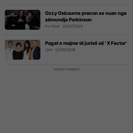
Ozzy Osbourne pranon se vuan nga
sëmundja Parkinson
Po Flitet
21/01/2020
Pagat e majme të jurisë së ‘X Factor’
Yjet
12/06/2016