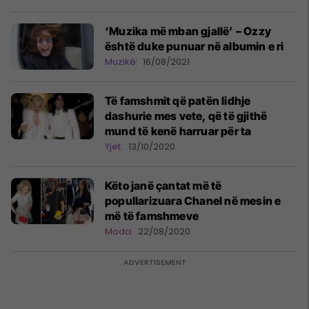
‘Muzika më mban gjallë’ – Ozzy
është duke punuar në albumin e ri
Muzikë
16/08/2021
Të famshmit që patën lidhje
dashurie mes vete, që të gjithë
mund të kenë harruar për ta
Yjet
13/10/2020
Këto janë çantat më të
popullarizuara Chanel në mesin e
më të famshmeve
Moda
22/08/2020