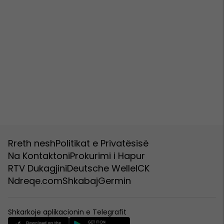
Rreth nesh
Politikat e Privatësisë
Na Kontaktoni
Prokurimi i Hapur
RTV Dukagjini
Deutsche Welle
ICK
Ndreqe.com
Shkabaj
Germin
Shkarkoje aplikacionin e Telegrafit