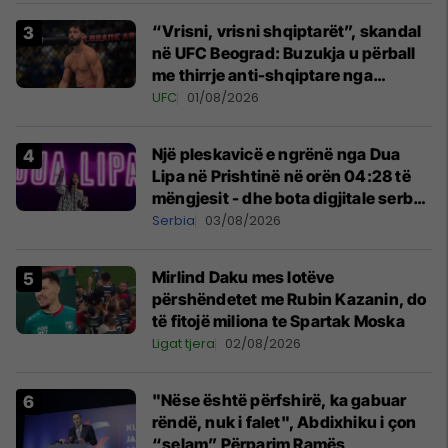
“Vrisni, vrisni shqiptarët”, skandal
në UFC Beograd: Buzukja u përball
me thirrje anti-shqiptare nga
tribunat
UFC
01/08/2026
Një pleskavicë e ngrënë nga Dua
Lipa në Prishtinë në orën 04:28 të
mëngjesit - dhe bota digjitale serbe
shpall gjendjen e luftës
Serbia
03/08/2026
Mirlind Daku mes lotëve
përshëndetet me Rubin Kazanin, do
të fitojë miliona te Spartak Moska
Ligat tjera
02/08/2026
"Nëse është përfshirë, ka gabuar
rëndë, nuk i falet", Abdixhiku i çon
“selam” Përparim Ramës