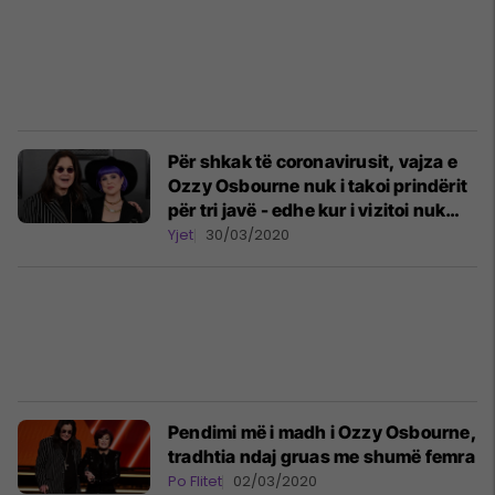
Për shkak të coronavirusit, vajza e
Ozzy Osbourne nuk i takoi prindërit
për tri javë - edhe kur i vizitoi nuk
guxoi t’u afrohej
Yjet
30/03/2020
Pendimi më i madh i Ozzy Osbourne,
tradhtia ndaj gruas me shumë femra
Po Flitet
02/03/2020