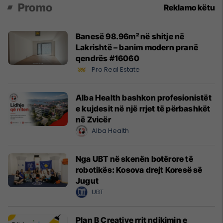
Promo
Reklamo këtu
Banesë 98.96m² në shitje në
Lakrishtë – banim modern pranë
qendrës #16060
Pro Real Estate
Alba Health bashkon profesionistët
e kujdesit në një rrjet të përbashkët
në Zvicër
Alba Health
Nga UBT në skenën botërore të
robotikës: Kosova drejt Koresë së
Jugut
UBT
Plan B Creative rrit ndikimin e