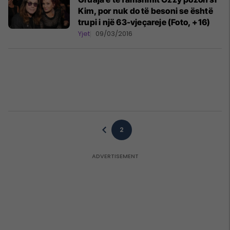
Kim, por nuk do të besoni se është
trupi i një 63-vjeçareje (Foto, +16)
Yjet
09/03/2016
2