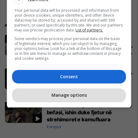
Your personal data will be processed and information from
your device (cookies, unique identifiers, and other device
data) may be stored by, accessed by and shared with 369
Trend Telegrafi
partners, or used specifically by this site. We and our partners
may use precise geolocation data.
List of partners.
Pacolli: Nëse Shqipëria zgjidh
Some vendors may process your personal data on the basis
of legitimate interest, which you can object to by managing
kontratën për Aeroportin e Vlorës,
your options below. Look for a link at the bottom of this page
MABCO do t’i drejtohet arbitrazhit
or in the site menu to manage or withdraw consent in privacy
and cookie settings.
ndërkombëtar
Shqipëri
Përfundon takimin me Abdixhikun,
Consent
Kurti: S'ka marrëveshje me LDK-
në
Politikë
Manage options
Ukrainasit i kapin ushtarët rusë në
befasi, ishin duke fjetur në
strehimoret e kamufluara
Evropa