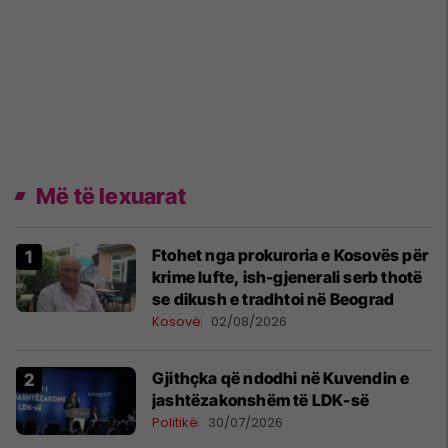
Më të lexuarat
Ftohet nga prokuroria e Kosovës për
krime lufte, ish-gjenerali serb thotë
se dikush e tradhtoi në Beograd
Kosovë
02/08/2026
Gjithçka që ndodhi në Kuvendin e
jashtëzakonshëm të LDK-së
Politikë
30/07/2026