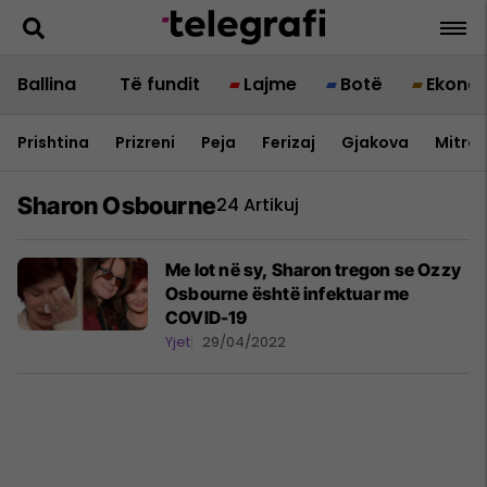
Ballina
Të fundit
Lajme
Botë
Ekono
Prishtina
Prizreni
Peja
Ferizaj
Gjakova
Mitrov
Sharon Osbourne
24 Artikuj
Me lot në sy, Sharon tregon se Ozzy
Osbourne është infektuar me
COVID-19
Yjet
29/04/2022