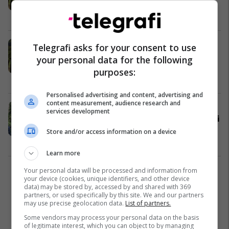
paralajmëron bojkot të plotë të
punës
Kosovë
26/11/2025
Grevë dyorëshe në RTK, nuk ka
Telegrafi asks for your consent to use
lajme për shkak të pagave të
your personal data for the following
papaguara
purposes:
Kosovë
25/11/2025
Personalised advertising and content, advertising and
content measurement, audience research and
Sindikata e punëtorëve të RTK-së:
services development
Greva dy-orëshe do të vazhdojë deri
në përmbushjen e kërkesave
Store and/or access information on a device
legjitime të punëtorëve
Kosovë
24/11/2025
Learn more
Your personal data will be processed and information from
2
your device (cookies, unique identifiers, and other device
data) may be stored by, accessed by and shared with 369
partners, or used specifically by this site. We and our partners
may use precise geolocation data.
List of partners.
Some vendors may process your personal data on the basis
of legitimate interest, which you can object to by managing