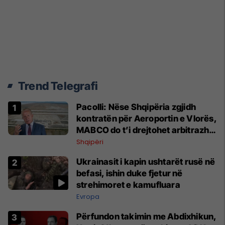
Trend Telegrafi
Pacolli: Nëse Shqipëria zgjidh
kontratën për Aeroportin e Vlorës,
MABCO do t’i drejtohet arbitrazhit
ndërkombëtar
Shqipëri
Ukrainasit i kapin ushtarët rusë në
befasi, ishin duke fjetur në
strehimoret e kamufluara
Evropa
Përfundon takimin me Abdixhikun,