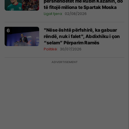
përshëndetet me Rubin Kazanin, do
të fitojë miliona te Spartak Moska
Ligat tjera
02/08/2026
"Nëse është përfshirë, ka gabuar
rëndë, nuk i falet", Abdixhiku i çon
“selam” Përparim Ramës
Politikë
30/07/2026