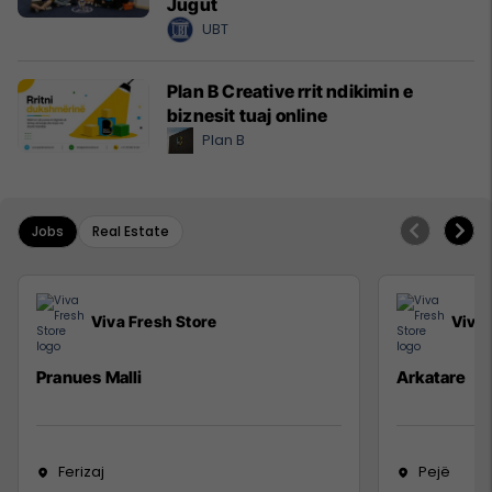
Jugut
UBT
Plan B Creative rrit ndikimin e
biznesit tuaj online
Plan B
Jobs
Real Estate
Viva Fresh Store
Viva 
Pranues Malli
Arkatare
Ferizaj
Pejë