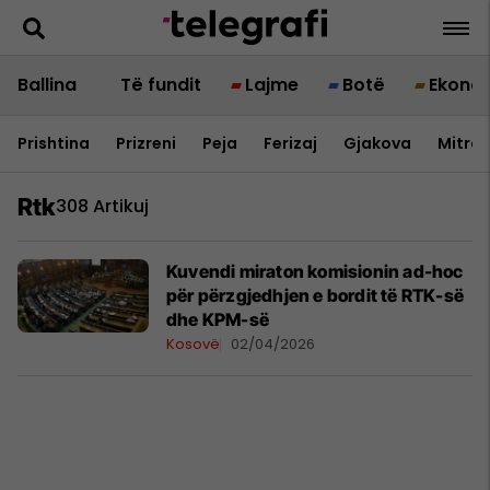
Ballina
Të fundit
Lajme
Botë
Ekono
Prishtina
Prizreni
Peja
Ferizaj
Gjakova
Mitrov
Rtk
308 Artikuj
​Kuvendi miraton komisionin ad-hoc
për përzgjedhjen e bordit të RTK-së
dhe KPM-së
Kosovë
02/04/2026