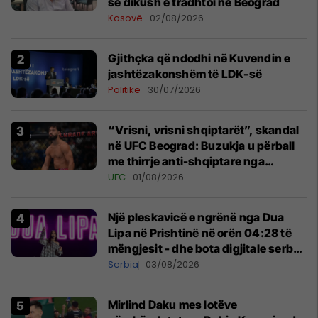
se dikush e tradhtoi në Beograd
Kosovë
02/08/2026
Gjithçka që ndodhi në Kuvendin e
jashtëzakonshëm të LDK-së
Politikë
30/07/2026
“Vrisni, vrisni shqiptarët”, skandal
në UFC Beograd: Buzukja u përball
me thirrje anti-shqiptare nga
tribunat
UFC
01/08/2026
Një pleskavicë e ngrënë nga Dua
Lipa në Prishtinë në orën 04:28 të
mëngjesit - dhe bota digjitale serbe
shpall gjendjen e luftës
Serbia
03/08/2026
Mirlind Daku mes lotëve