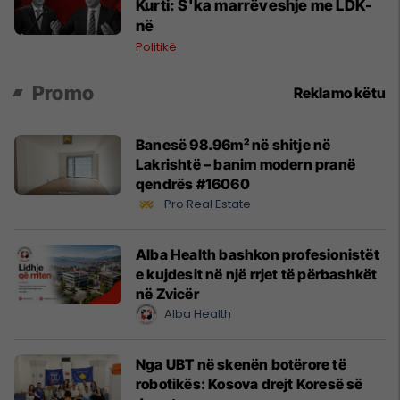
Kurti: S'ka marrëveshje me LDK-
në
Politikë
Promo
Reklamo këtu
Banesë 98.96m² në shitje në
Lakrishtë – banim modern pranë
qendrës #16060
Pro Real Estate
Alba Health bashkon profesionistët
e kujdesit në një rrjet të përbashkët
në Zvicër
Alba Health
Nga UBT në skenën botërore të
robotikës: Kosova drejt Koresë së