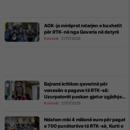
AGK-ja mirëpret ndarjen e buxhetit
për RTK-në nga Qeveria në detyrë
Kosovë
27/11/2025
Bajrami kritikon qeverinë për
vonesën e pagave të RTK-së:
Uzurpatorët paskan gjetur zgjidhje
28 ditë me vonesë
Kosovë
27/11/2025
Ndahen mbi 4 milionë euro për pagat
e 700 punëtorëve të RTK-së, Kurti e