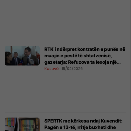
RTK i ndërpret kontratën e punës në
muajin e pestë të shtatzënisë,
gazetarja: Refuzova ta lexoja një
tekst për Dimal Bashën
Kosovë
15/02/2026
SPERTK me kërkesa ndaj Kuvendit:
Pagën e 13-të, rritje buxheti dhe