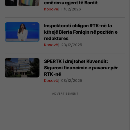
emërim urgjent të Bordit
Kosovë
11/02/2026
Inspektorati obligon RTK-në ta
kthejë Blerta Foniqin në pozitën e
redaktores
Kosovë
23/12/2025
SPERTK i drejtohet Kuvendit:
Siguroni financimin e pavarur për
RTK-në
Kosovë
03/12/2025