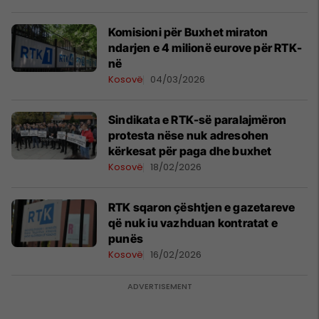
Komisioni për Buxhet miraton
ndarjen e 4 milionë eurove për RTK-
në
Kosovë
04/03/2026
Sindikata e RTK-së paralajmëron
protesta nëse nuk adresohen
kërkesat për paga dhe buxhet
Kosovë
18/02/2026
RTK sqaron çështjen e gazetareve
që nuk iu vazhduan kontratat e
punës
Kosovë
16/02/2026