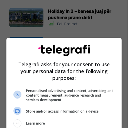
Holiday In 2 – banesa juaj për
pushime pranë detit
Edil Project
Plan B – reklamoni biznesin tuaj
aty ku është audienca shqiptare
në Zvicër
Plan B
Telegrafi asks for your consent to use
your personal data for the following
Sigurimi i biznesit me NOVATRA
purposes:
Vermögensberatung AG
NOVATRA
Personalised advertising and content, advertising and
content measurement, audience research and
services development
IMAX/ Cineplexx në Albi Mall,
thyen rekorde rajonale me
Store and/or access information on a device
"Odisea"
Albi Mall
Learn more