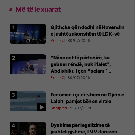
Më të lexuarat
Gjithçka që ndodhi në Kuvendin
e jashtëzakonshëm të LDK-së
Politikë
30/07/2026
"Nëse është përfshirë, ka
gabuar rëndë, nuk i falet",
Abdixhiku i çon “selam”
Përparim Ramës
Politikë
30/07/2026
Fenomen i çuditshëm në Gjirin e
Lalzit, pamjet bëhen virale
Shqipëri
29/07/2026
Dyshime për legalizime të
jashtëligjshme, LVV dorëzon