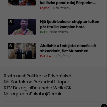
kallëzim penal ndaj Përparim
Ramës dhe zyrtarëve të
Lajme
30/07/2026
kabinetit të tij
Një tjetër boksier shqiptar lufton
për titullin kampion bote
Boks
30/07/2026
Abdixhiku i mbijetoi nismës së
shkarkimit, flet Muhaxheri
Politikë
30/07/2026
Rreth nesh
Politikat e Privatësisë
Na Kontaktoni
Prokurimi i Hapur
RTV Dukagjini
Deutsche Welle
ICK
Ndreqe.com
Shkabaj
Germin
×