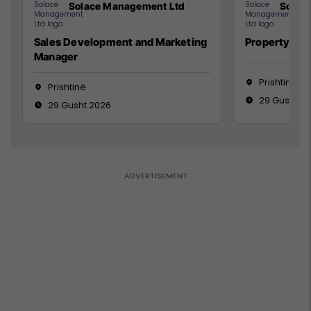
Solace Management Ltd
Solac
Sales Development and Marketing
Property Ma
Manager
Prishtinë
Prishtinë
29 Gusht 2
29 Gusht 2026