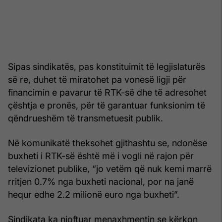
Sipas sindikatës, pas konstituimit të legjislaturës
së re, duhet të miratohet pa vonesë ligji për
financimin e pavarur të RTK-së dhe të adresohet
çështja e pronës, për të garantuar funksionim të
qëndrueshëm të transmetuesit publik.
Në komunikatë theksohet gjithashtu se, ndonëse
buxheti i RTK-së është më i vogli në rajon për
televizionet publike, “jo vetëm që nuk kemi marrë
rritjen 0.7% nga buxheti nacional, por na janë
hequr edhe 2.2 milionë euro nga buxheti”.
Sindikata ka njoftuar menaxhmentin se kërkon