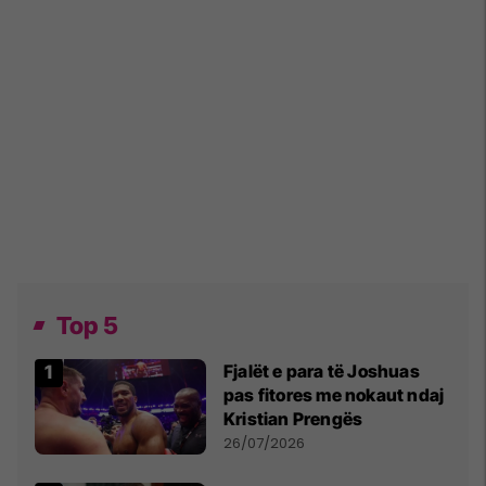
Top 5
Fjalët e para të Joshuas
pas fitores me nokaut ndaj
Kristian Prengës
26/07/2026