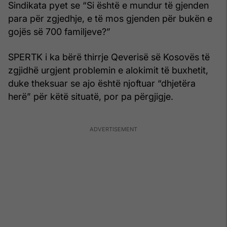
Sindikata pyet se “Si është e mundur të gjenden
para për zgjedhje, e të mos gjenden për bukën e
gojës së 700 familjeve?”
SPERTK i ka bërë thirrje Qeverisë së Kosovës të
zgjidhë urgjent problemin e alokimit të buxhetit,
duke theksuar se ajo është njoftuar “dhjetëra
herë” për këtë situatë, por pa përgjigje.