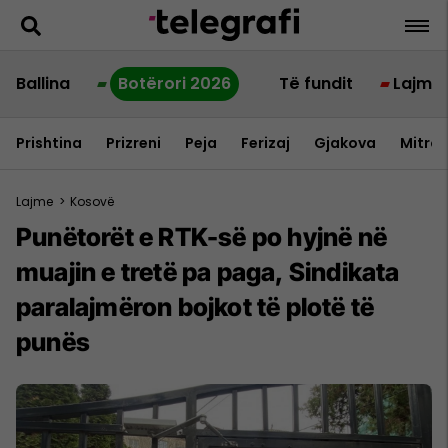
Ballina
Botërori 2026
Të fundit
Lajme
Prishtina
Prizreni
Peja
Ferizaj
Gjakova
Mitrov
Lajme
>
Kosovë
Punëtorët e RTK-së po hyjnë në
muajin e tretë pa paga, Sindikata
paralajmëron bojkot të plotë të
punës