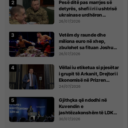
Pesë ditë pas marrjes së
detyrës, shefi i ri i ushtrisë
ukrainase urdhëron
kontroll të madh
26/07/2026
Vetëm dy raunde dhe
miliona euro në xhep,
zbulohet sa fituan Joshua
e Prenga
26/07/2026
Vëllai iu etiketua si pjesëtar
i grupit të Arkanit, Drejtori i
Ekonomisë në Prizren
mohon pretendimet
24/07/2026
Gjithçka që ndodhi në
Kuvendin e
jashtëzakonshëm të LDK-
së
30/07/2026