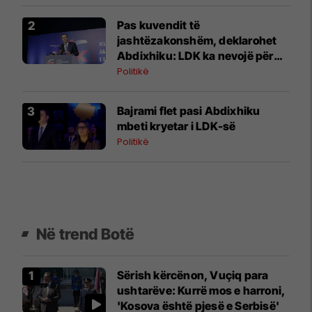
vendosjes së përgjegjësisë
Pas kuvendit të
jashtëzakonshëm, deklarohet
Abdixhiku: LDK ka nevojë për
bashkim, Republika për
Politikë
stabilitet institucional
Bajrami flet pasi Abdixhiku
mbeti kryetar i LDK-së
Politikë
Në trend Botë
Sërish kërcënon, Vuçiq para
ushtarëve: Kurrë mos e harroni,
'Kosova është pjesë e Serbisë'