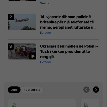
Serbia
14-vjeçari ndihmon policinë
britanike për një telefonatë të
rreme, aeroplanët luftarakë u
ngritën në ajër për të
Evropa
interceptuar fluturaken e Qatar
Airways që po shkonte drejt
Ukrainasit sulmohen në Poloni -
Mançesterit
Tusk i kërkon presidentit të
reagojë
Evropa
Jobs
Real Estate