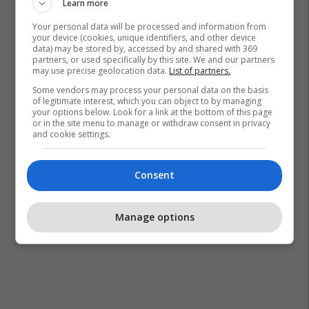
Learn more
Spertk
Greva
Rtk
Your personal data will be processed and information from
your device (cookies, unique identifiers, and other device
data) may be stored by, accessed by and shared with 369
partners, or used specifically by this site. We and our partners
may use precise geolocation data.
List of partners.
Some vendors may process your personal data on the basis
of legitimate interest, which you can object to by managing
your options below. Look for a link at the bottom of this page
or in the site menu to manage or withdraw consent in privacy
and cookie settings.
Consent
Manage options