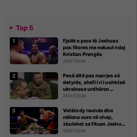
Top 5
Fjalët e para të Joshuas
pas fitores me nokaut ndaj
Kristian Prengës
26/07/2026
Pesë ditë pas marrjes së
detyrës, shefi i ri i ushtrisë
ukrainase urdhëron
kontroll të madh
26/07/2026
Vetëm dy raunde dhe
miliona euro në xhep,
zbulohet sa fituan Joshua
e Prenga
26/07/2026