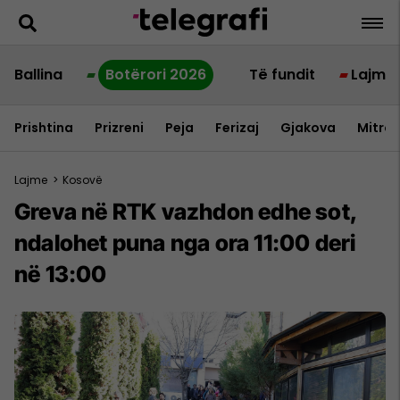
Ballina
Botërori 2026
Të fundit
Lajme
Prishtina
Prizreni
Peja
Ferizaj
Gjakova
Mitrov
Lajme
>
Kosovë
Greva në RTK vazhdon edhe sot,
ndalohet puna nga ora 11:00 deri
në 13:00