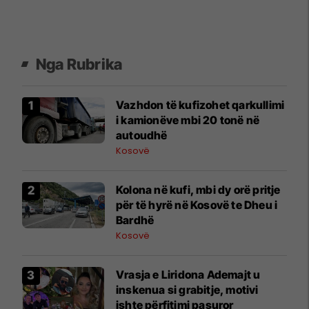
Nga Rubrika
Vazhdon të kufizohet qarkullimi
i kamionëve mbi 20 tonë në
autoudhë
Kosovë
Kolona në kufi, mbi dy orë pritje
për të hyrë në Kosovë te Dheu i
Bardhë
Kosovë
Vrasja e Liridona Ademajt u
inskenua si grabitje, motivi
ishte përfitimi pasuror