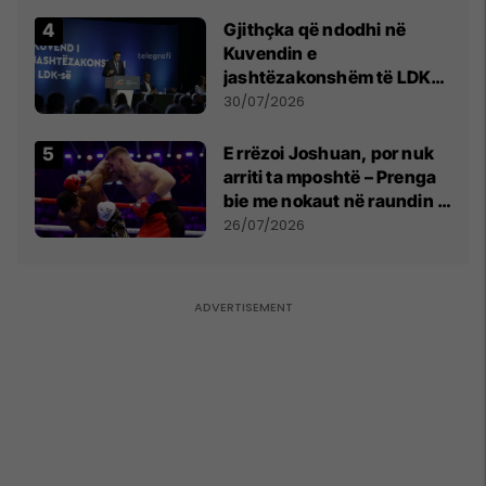
Gjithçka që ndodhi në
Kuvendin e
jashtëzakonshëm të LDK-
së
30/07/2026
E rrëzoi Joshuan, por nuk
arriti ta mposhtë – Prenga
bie me nokaut në raundin e
dytë
26/07/2026