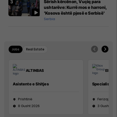
Sërish kërcënon, Vuçiq para
ushtarëve: Kurrë mos e harroni,
'Kosova është pjesë e Serbisë'
Serbia
Jobs
Real Estate
ALTINBAS
Elkos
Asistente e Shitjes
Specialist Mi
Prishtinë
Ferizaj
8 Gusht 2026
3 Gusht 20