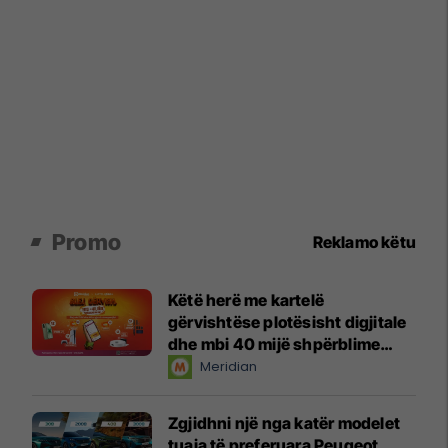
Promo
Reklamo këtu
Këtë herë me kartelë
gërvishtëse plotësisht digjitale
dhe mbi 40 mijë shpërblime
instant!
Meridian
Zgjidhni një nga katër modelet
tuaja të preferuara Peugeot