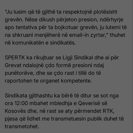
“Ju lusim që të gjithë ta respektojnë plotësisht
grevën. Nëse dikush përjeton presion, ndërhyrje
apo tentativa për ta bojkotuar grevën, ju lutemi të
na shkruani menjëherë në email-in zyrtar,” thuhet
në komunikatën e sindikatës.
SPERTK ka rikujtuar se Ligji Sindikal dhe ai për
Grevat ndalojnë çdo formë presioni ndaj
punëtorëve, dhe se çdo rast i tillë do të
raportohen te organet kompetente.
Sindikata gjithashtu ka bërë të ditur se sot nga
ora 12:00 mbahet mbledhja e Qeverisë së
Kosovës dhe, në rast se aty përmendet RTK,
pjesa që lidhet me transmetuesin publik duhet të
transmetohet.