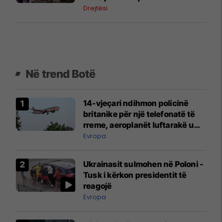
Drejtësi
Në trend Botë
14-vjeçari ndihmon policinë
britanike për një telefonatë të
rreme, aeroplanët luftarakë u
ngritën në ajër për të
Evropa
interceptuar fluturaken e Qatar
Airways që po shkonte drejt
Ukrainasit sulmohen në Poloni -
Mançesterit
Tusk i kërkon presidentit të
reagojë
Evropa