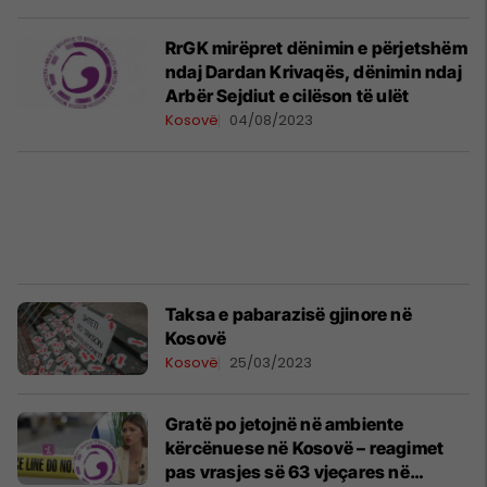
RrGK mirëpret dënimin e përjetshëm
ndaj Dardan Krivaqës, dënimin ndaj
Arbër Sejdiut e cilëson të ulët
Kosovë
04/08/2023
Taksa e pabarazisë gjinore në
Kosovë
Kosovë
25/03/2023
Gratë po jetojnë në ambiente
kërcënuese në Kosovë – reagimet
pas vrasjes së 63 vjeçares në