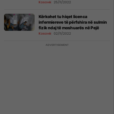
Prishtinë
Kosovë
25/11/2022
Kërkohet tu hiqet licenca
infermiereve të përfshira në sulmin
fizik ndaj të moshuarës në Pejë
Kosovë
02/11/2022