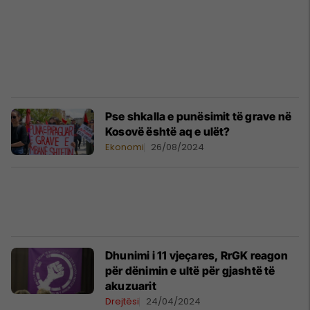
Pse shkalla e punësimit të grave në
Kosovë është aq e ulët?
Ekonomi
26/08/2024
Dhunimi i 11 vjeçares, RrGK reagon
për dënimin e ultë për gjashtë të
akuzuarit
Drejtësi
24/04/2024