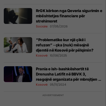
RrGK kërkon nga Qeveria sigurimin e
mbështetjes financiare për
strehimoret
Sociale
07/05/2026
“Problematike kur një çikë i
refuzon” - çka (nuk) mësojnë
djemtë në Kosovë për pëlqimin?
Kosovë
10/08/2025
Prania e ish-bashkëshortit të
Drenusha Latifit në BBVK 3,
reagojnë organizata për mbrojtjen e
grave: Mos i promovoni dhunuesit
Kosovë
05/11/2024