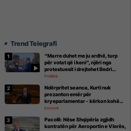
Trend Telegrafi
“Marre duhet me ju ardhë, turp
për votat që i keni”, njëri nga
protestuesit i drejtohet Bedri
Hamzës
Politikë
Ndërpritet seanca, Kurti nuk
prezanton emër për
kryeparlamentar - kërkon kohë
shtesë për marrëveshje politike
Kosovë
Pacolli: Nëse Shqipëria zgjidh
kontratën për Aeroportin e Vlorës,