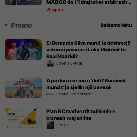
MABCO do t’i drejtohet arbitrazhit
ndërkombëtar
Shqipëri
Promo
Reklamo këtu
Si Bernardo Silva mund ta dëshmojë
vetën si pasuesi i Luka Modricit te
Real Madridi?
Edonis Bytyqi
A po don me rrnu n’deti? Kursimet
mund t’ju sjellin një banesë
Banka Ekonomike
Plan B Creative rrit ndikimin e
biznesit tuaj online
Plan B