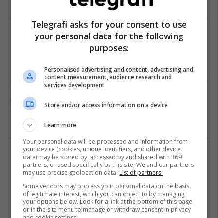
UP-së
Arsim
25/10/2022
Telegrafi asks for your consent to use
RrGK-ja : Shqetësuese, aktgjykimi
your personal data for the following
për shfajësim të të akuzuarit për
purposes:
keqpërdorim seksual me persona
nën moshën 16 vjeç
Kosovë
08/09/2022
Personalised advertising and content, advertising and
content measurement, audience research and
services development
RrGK dhe Strehimoret i reagojnë
KGJK-së e KPK-së për punën e
Store and/or access information on a device
OJQ-ve
Kosovë
02/09/2022
Learn more
Your personal data will be processed and information from
your device (cookies, unique identifiers, and other device
1
data) may be stored by, accessed by and shared with 369
partners, or used specifically by this site. We and our partners
may use precise geolocation data.
List of partners.
Some vendors may process your personal data on the basis
of legitimate interest, which you can object to by managing
your options below. Look for a link at the bottom of this page
or in the site menu to manage or withdraw consent in privacy
and cookie settings.