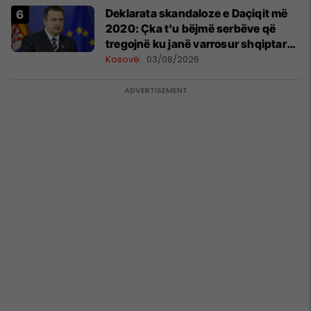
​Deklarata skandaloze e Daçiqit më
2020: Çka t'u bëjmë serbëve që
tregojnë ku janë varrosur shqiptarët
në Serbi
Kosovë
03/08/2026