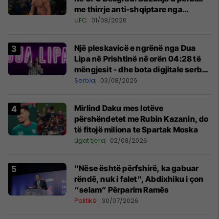
me thirrje anti-shqiptare nga
tribunat
UFC
01/08/2026
Një pleskavicë e ngrënë nga Dua
Lipa në Prishtinë në orën 04:28 të
mëngjesit - dhe bota digjitale serbe
shpall gjendjen e luftës
Serbia
03/08/2026
Mirlind Daku mes lotëve
përshëndetet me Rubin Kazanin, do
të fitojë miliona te Spartak Moska
Ligat tjera
02/08/2026
"Nëse është përfshirë, ka gabuar
rëndë, nuk i falet", Abdixhiku i çon
“selam” Përparim Ramës
Politikë
30/07/2026