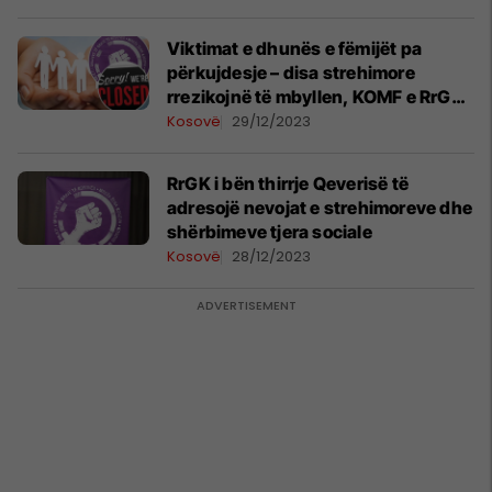
Viktimat e dhunës e fëmijët pa
përkujdesje – disa strehimore
rrezikojnë të mbyllen, KOMF e RrGK
kërkojnë nga Qeveria të adresohet
Kosovë
29/12/2023
urgjentisht çështja
RrGK i bën thirrje Qeverisë të
adresojë nevojat e strehimoreve dhe
shërbimeve tjera sociale
Kosovë
28/12/2023