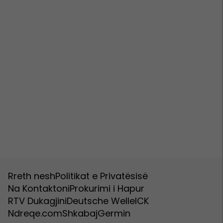
Rreth nesh
Politikat e Privatësisë
Na Kontaktoni
Prokurimi i Hapur
RTV Dukagjini
Deutsche Welle
ICK
Ndreqe.com
Shkabaj
Germin