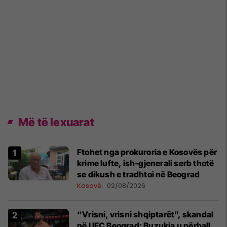
Më të lexuarat
Ftohet nga prokuroria e Kosovës për
krime lufte, ish-gjenerali serb thotë
se dikush e tradhtoi në Beograd
Kosovë
02/08/2026
“Vrisni, vrisni shqiptarët”, skandal
në UFC Beograd: Buzukja u përball