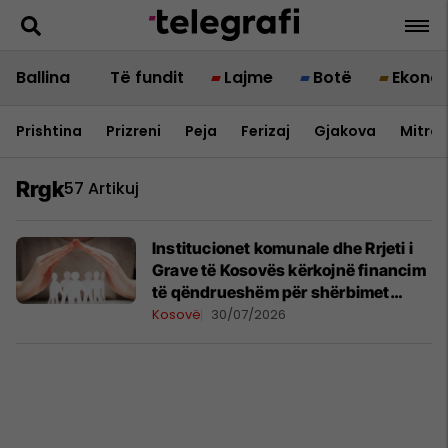
Ballina
Të fundit
Lajme
Botë
Ekono
Prishtina
Prizreni
Peja
Ferizaj
Gjakova
Mitrov
Rrgk
57 Artikuj
Institucionet komunale dhe Rrjeti i
Grave të Kosovës kërkojnë financim
të qëndrueshëm për shërbimet
sociale
Kosovë
30/07/2026