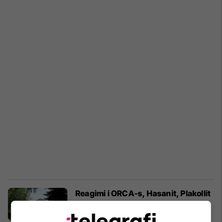
Reagimi i ORCA-s, Hasanit, Plakollit
dhe RrGK-së – gjithçka nga
zhvillimet e fundit në Rektoratin e