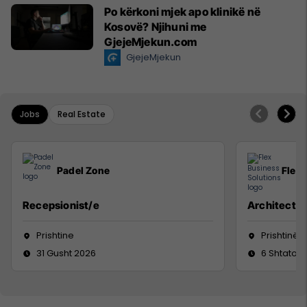
Po kërkoni mjek apo klinikë në
Kosovë? Njihuni me
GjejeMjekun.com
GjejeMjekun
Jobs
Real Estate
Padel Zone
Flex 
Recepsionist/e
Architect
Prishtine
Prishtinë
31 Gusht 2026
6 Shtator 