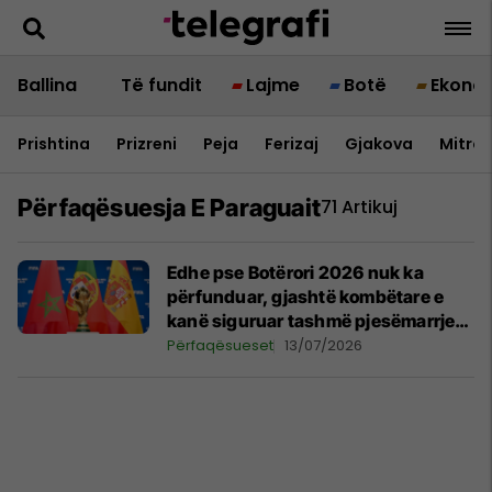
Ballina
Të fundit
Lajme
Botë
Ekono
Prishtina
Prizreni
Peja
Ferizaj
Gjakova
Mitrov
Përfaqësuesja E Paraguait
71 Artikuj
Edhe pse Botërori 2026 nuk ka
përfunduar, gjashtë kombëtare e
kanë siguruar tashmë pjesëmarrjen
në Kupën e Botës 2030
Përfaqësueset
13/07/2026