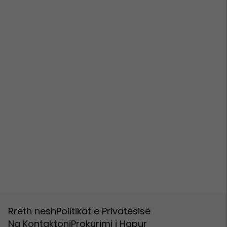
Rreth nesh
Politikat e Privatësisë
Na Kontaktoni
Prokurimi i Hapur