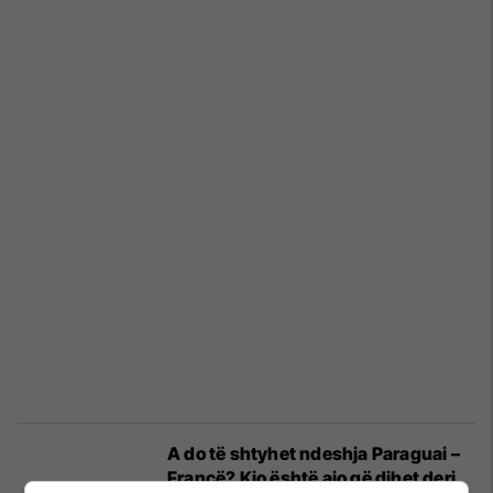
A do të shtyhet ndeshja Paraguai –
Francë? Kjo është ajo që dihet deri