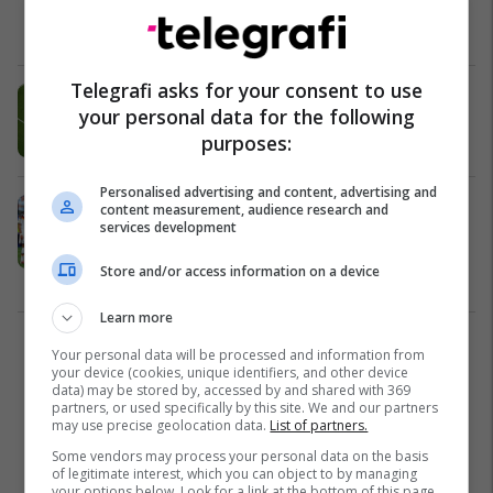
më tani
Përfaqësueset
04/07/2026
Telegrafi asks for your consent to use
Reuters: Po shfaqet një rend i ri
your personal data for the following
botëror në futboll
purposes:
Përfaqësueset
02/07/2026
Personalised advertising and content, advertising and
Bild zbulon emrat e katërve yje të
content measurement, audience research and
services development
Gjermanisë që refuzuan të gjuanin
penalltinë ndaj Paraguait
Store and/or access information on a device
Përfaqësueset
01/07/2026
Learn more
1
Your personal data will be processed and information from
your device (cookies, unique identifiers, and other device
data) may be stored by, accessed by and shared with 369
partners, or used specifically by this site. We and our partners
may use precise geolocation data.
List of partners.
Some vendors may process your personal data on the basis
of legitimate interest, which you can object to by managing
your options below. Look for a link at the bottom of this page