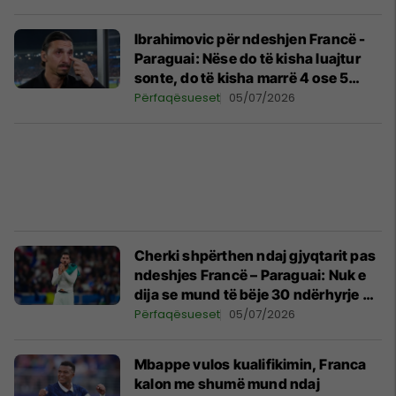
Ibrahimovic për ndeshjen Francë -
Paraguai: Nëse do të kisha luajtur
sonte, do të kisha marrë 4 ose 5
kartonë të kuq
Përfaqësueset
05/07/2026
Cherki shpërthen ndaj gjyqtarit pas
ndeshjes Francë – Paraguai: Nuk e
dija se mund të bëje 30 ndërhyrje pa
marrë karton
Përfaqësueset
05/07/2026
Mbappe vulos kualifikimin, Franca
kalon me shumë mund ndaj