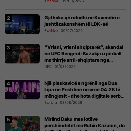
Kosovë
02/08/2026
Gjithçka që ndodhi në Kuvendin e
jashtëzakonshëm të LDK-së
Politikë
30/07/2026
“Vrisni, vrisni shqiptarët”, skandal
në UFC Beograd: Buzukja u përball
me thirrje anti-shqiptare nga
tribunat
UFC
01/08/2026
Një pleskavicë e ngrënë nga Dua
Lipa në Prishtinë në orën 04:28 të
mëngjesit - dhe bota digjitale serbe
shpall gjendjen e luftës
Serbia
03/08/2026
Mirlind Daku mes lotëve
përshëndetet me Rubin Kazanin, do