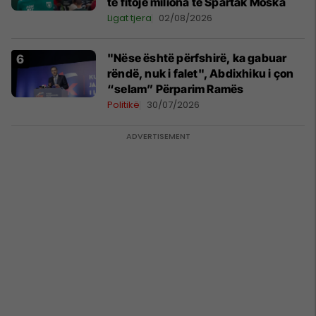
të fitojë miliona te Spartak Moska
Ligat tjera
02/08/2026
"Nëse është përfshirë, ka gabuar
rëndë, nuk i falet", Abdixhiku i çon
“selam” Përparim Ramës
Politikë
30/07/2026