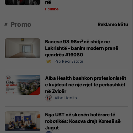
në
Politikë
Promo
Reklamo këtu
Banesë 98.96m² në shitje në
Lakrishtë – banim modern pranë
qendrës #16060
Pro Real Estate
Alba Health bashkon profesionistët
e kujdesit në një rrjet të përbashkët
në Zvicër
Alba Health
Nga UBT në skenën botërore të
robotikës: Kosova drejt Koresë së
Jugut