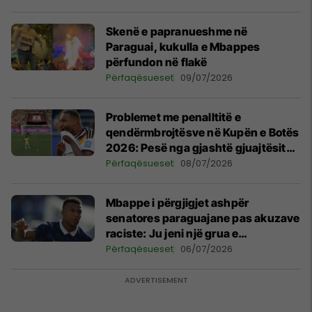
Skenë e papranueshme në
Paraguai, kukulla e Mbappes
përfundon në flakë
Përfaqësueset
09/07/2026
Problemet me penalltitë e
qendërmbrojtësve në Kupën e Botës
2026: Pesë nga gjashtë gjuajtësit
dështuan në të njëjtën mënyrë
Përfaqësueset
08/07/2026
Mbappe i përgjigjet ashpër
senatores paraguajane pas akuzave
raciste: Ju jeni një grua e
neveritshme dhe e padenjë
Përfaqësueset
06/07/2026