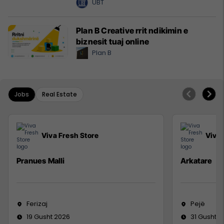
UBT
Plan B Creative rrit ndikimin e
biznesit tuaj online
Plan B
Jobs
Real Estate
Viva Fresh Store
Viva 
Pranues Malli
Arkatare
Ferizaj
Pejë
19 Gusht 2026
31 Gusht 2