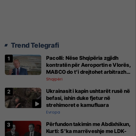
Trend Telegrafi
Pacolli: Nëse Shqipëria zgjidh
kontratën për Aeroportin e Vlorës,
MABCO do t’i drejtohet arbitrazhit
ndërkombëtar
Shqipëri
Ukrainasit i kapin ushtarët rusë në
befasi, ishin duke fjetur në
strehimoret e kamufluara
Evropa
Përfundon takimin me Abdixhikun,
Kurti: S'ka marrëveshje me LDK-