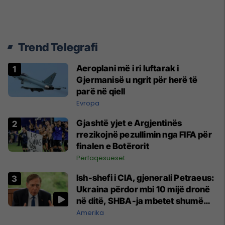
Trend Telegrafi
Aeroplani më i ri luftarak i
Gjermanisë u ngrit për herë të
parë në qiell
Evropa
Gjashtë yjet e Argjentinës
rrezikojnë pezullimin nga FIFA për
finalen e Botërorit
Përfaqësueset
Ish-shefi i CIA, gjenerali Petraeus:
Ukraina përdor mbi 10 mijë dronë
në ditë, SHBA-ja mbetet shumë
prapa në prodhim
Amerika