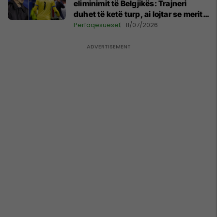
eliminimit të Belgjikës: Trajneri
duhet të ketë turp, ai lojtar se meritoi
të luante
Përfaqësueset
11/07/2026