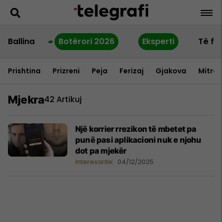
Ballina
Botërori 2026
Eksperti
Të fu
Prishtina
Prizreni
Peja
Ferizaj
Gjakova
Mitrov
Mjekra
42 Artikuj
Një korrier rrezikon të mbetet pa
punë pasi aplikacioni nuk e njohu
dot pa mjekër
Interesante
04/12/2025