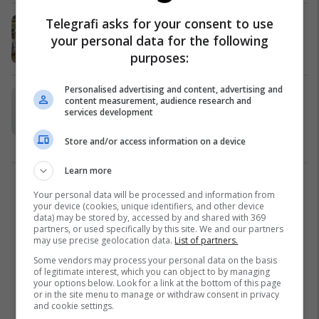
Telegrafi asks for your consent to use
Meshkujt me mjekër janë më të mirë
si partnerë të jetës...
your personal data for the following
Lifestyle
05/10/2020
purposes:
Personalised advertising and content, advertising and
Zvogëloni dukshëm mjekrën me
content measurement, audience research and
ndihmën e disa ushtrimeve të
services development
thjeshta
Store and/or access information on a device
Shëndeti
18/09/2020
Learn more
1
Your personal data will be processed and information from
your device (cookies, unique identifiers, and other device
data) may be stored by, accessed by and shared with 369
partners, or used specifically by this site. We and our partners
may use precise geolocation data.
List of partners.
Some vendors may process your personal data on the basis
of legitimate interest, which you can object to by managing
your options below. Look for a link at the bottom of this page
or in the site menu to manage or withdraw consent in privacy
and cookie settings.