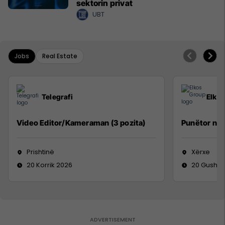
sektorin privat
UBT
Jobs
Real Estate
Telegrafi
Elko
Video Editor/Kameraman (3 pozita)
Punëtor në
Prishtinë
Xërxe
20 Korrik 2026
20 Gusht 