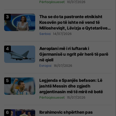
Përfaqësueset
10/07/2026
Tha se do ta pastronte etnikisht
Kosovën po të ishte në vend të
Millosheviqit, Lëvizja e Qytetarëve
të Lirë në Serbi kërkon shkarkimin e
Serbia
14/07/2026
menjëhershëm të Snezhana
Paunoviq
Aeroplani më i ri luftarak i
Gjermanisë u ngrit për herë të parë
në qiell
Evropa
16/07/2026
Legjenda e Spanjës befason: Lë
jashtë Messin dhe zgjedh
argjentinasin më të mirë në botë
Përfaqësueset
15/07/2026
Ibrahimovic shpërthen pas