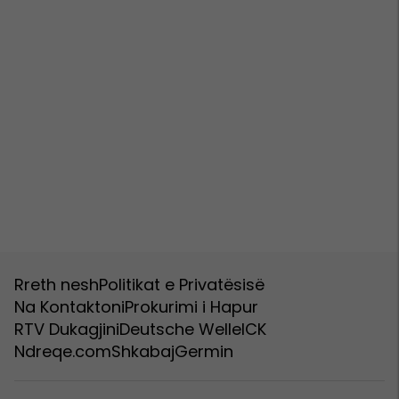
Rreth nesh
Politikat e Privatësisë
Na Kontaktoni
Prokurimi i Hapur
RTV Dukagjini
Deutsche Welle
ICK
Ndreqe.com
Shkabaj
Germin