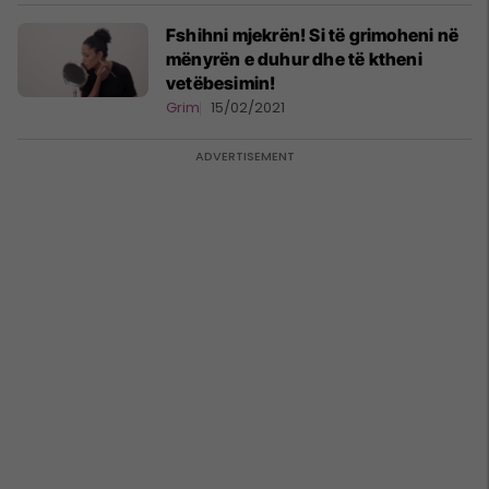
Fshihni mjekrën! Si të grimoheni në
mënyrën e duhur dhe të ktheni
vetëbesimin!
Grim
15/02/2021