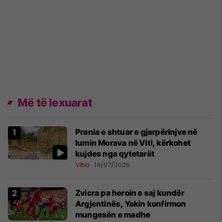
Më të lexuarat
Prania e shtuar e gjarpërinjve në
lumin Morava në Viti, kërkohet
kujdes nga qytetarët
Vitia
14/07/2026
Zvicra pa heroin e saj kundër
Argjentinës, Yakin konfirmon
mungesën e madhe