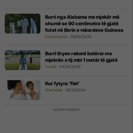
Burri nga Alabama me mjekër më
shumë se 90 centimetra të gjatë
futet në librin e rekordeve Guiness
Interesante
06/10/2025
Burri thyen rekord botëror me
mjekrën e tij mbi 1 metër të gjatë
Virale
03/10/2025
Kur fytyra ‘flet’
Shëndeti
26/11/2024