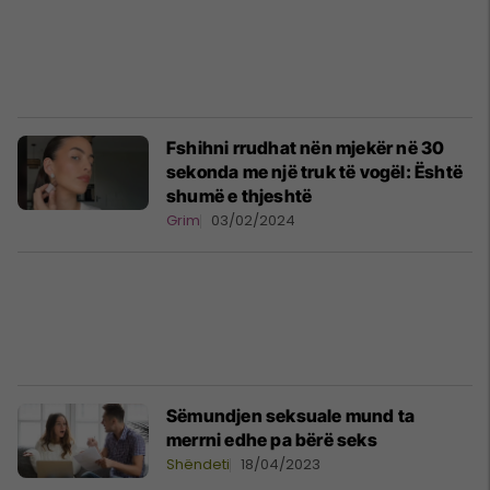
Fshihni rrudhat nën mjekër në 30
sekonda me një truk të vogël: Është
shumë e thjeshtë
Grim
03/02/2024
Sëmundjen seksuale mund ta
merrni edhe pa bërë seks
Shëndeti
18/04/2023