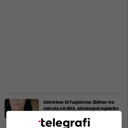
Ushtrime të fuqishme: Bëhen tre
minuta në ditë, eliminojnë mjekrën
përgjithmonë!
Kujdesi për lëkurën dhe trupin
07/11/2020