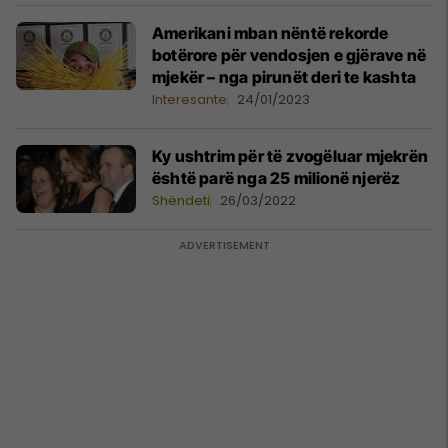
Amerikani mban nëntë rekorde
botërore për vendosjen e gjërave në
mjekër – nga pirunët deri te kashta
Interesante
24/01/2023
Ky ushtrim për të zvogëluar mjekrën
është parë nga 25 milionë njerëz
Shëndeti
26/03/2022