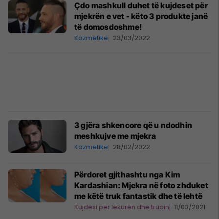
Çdo mashkull duhet të kujdeset për
mjekrën e vet - këto 3 produkte janë
të domosdoshme!
Kozmetikë
23/03/2022
3 gjëra shkencore që u ndodhin
meshkujve me mjekra
Kozmetikë
28/02/2022
Përdoret gjithashtu nga Kim
Kardashian: Mjekra në foto zhduket
me këtë truk fantastik dhe të lehtë
Kujdesi për lëkurën dhe trupin
11/03/2021