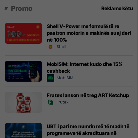
Promo
Reklamo këtu
Shell V-Power me formulë të re
pastron motorin e makinës suaj deri
në 100%
Shell
MobiSIM: Internet kudo dhe 15%
cashback
MobiSIM
Frutex lanson në treg ART Ketchup
Frutex
UBT i pari me numrin më të madh të
programeve të akredituara në