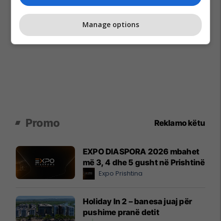
Manage options
Promo
Reklamo këtu
EXPO DIASPORA 2026 mbahet
më 3, 4 dhe 5 gusht në Prishtinë
Expo Prishtina
Holiday In 2 – banesa juaj për
pushime pranë detit