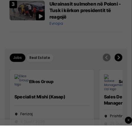
Ukrainasit sulmohen në Poloni -
Mançesterit
Tusk i kërkon presidentit të
reagojë
Evropa
Jobs
Real Estate
Elkos Group
Solac
Specialist Mishi (Kasap)
Sales Devel
Manager
Ferizaj
Prishtinë
×
3 Gusht 2026
29 Gusht 2