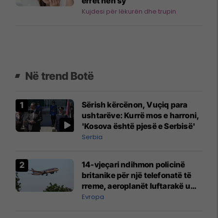
errët nën sy
Kujdesi për lëkurën dhe trupin
Në trend Botë
Sërish kërcënon, Vuçiq para
ushtarëve: Kurrë mos e harroni,
'Kosova është pjesë e Serbisë'
Serbia
14-vjeçari ndihmon policinë
britanike për një telefonatë të
rreme, aeroplanët luftarakë u
ngritën në ajër për të
Evropa
interceptuar fluturaken e Qatar
Airways që po shkonte drejt