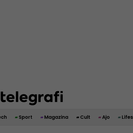
ech
Sport
Magazina
Cult
Ajo
Life