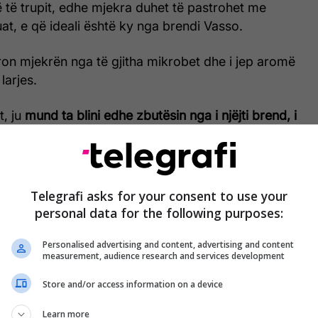
 të trupit, edhe mjekra duhet të pastrohet me
t, e që ideali është ky nga brendi Vasso.
on mjekrën nga të gjitha mikrobet dhe i jep aromë
larjes.
, ju
mund ta blini edhe zbutësin nga i njëjti brend, i
m 4.50 euro duke klikuar
KËTU
.
për mjekër
Telegrafi asks for your consent to use your
personal data for the following purposes:
ËTU
Personalised advertising and content, advertising and content
measurement, audience research and services development
Store and/or access information on a device
Learn more