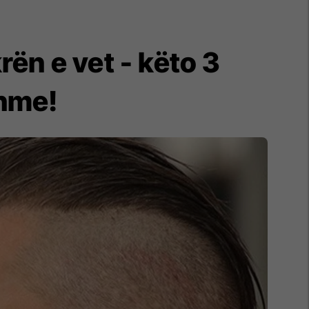
ën e vet - këto 3
hme!