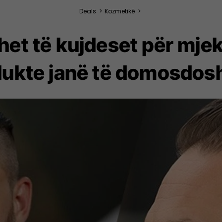
Deals
>
Kozmetikë
>
et të kujdeset për mjekr
dukte janë të domosdos