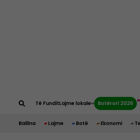
Të Fundit
Lajme lokale
Botërori 2026
Ballina
Lajme
Botë
Ekonomi
T