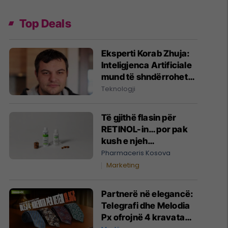
Top Deals
Eksperti Korab Zhuja:
Inteligjenca Artificiale
mund të shndërrohet
në motor të
Teknologji
transformimit të
administratës publike
Të gjithë flasin për
në Kosovë
RETINOL-in… por pak
kush e njeh
alternativën më të butë
Pharmaceris Kosova
që po fiton terren në
Marketing
skincare!
Partnerë në elegancë:
Telegrafi dhe Melodia
Px ofrojnë 4 kravata