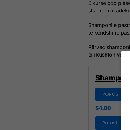
Sikurse çdo pjesë
shamponin adekua
Shamponi e pastr
të këndshme pas 
Përveç shamponit
cili kushton vetë
Shampon 
POROSITE K
$4.00