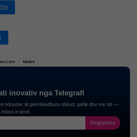
ËTU
Baa.com
Mjekra