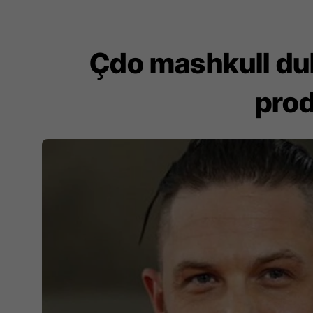
Çdo mashkull duh
pro