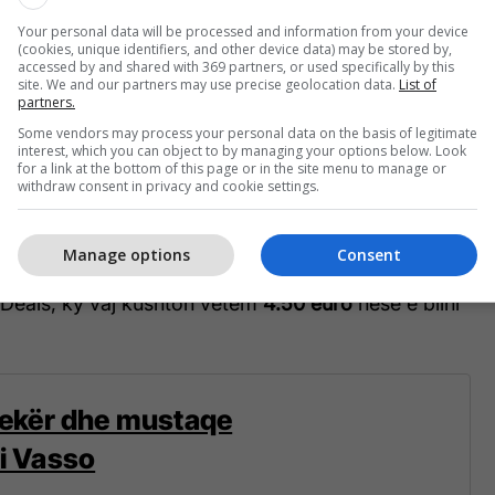
Your personal data will be processed and information from your device
(cookies, unique identifiers, and other device data) may be stored by,
kër dhe mustaqe – veç 4.50 euro!
accessed by and shared with 369 partners, or used specifically by this
site. We and our partners may use precise geolocation data.
List of
partners.
çantë, ky vaj nga brendi Vasso e zbutë mjekrën dhe
Some vendors may process your personal data on the basis of legitimate
nitshme për ta prekur.
interest, which you can object to by managing your options below. Look
for a link at the bottom of this page or in the site menu to manage or
withdraw consent in privacy and cookie settings.
romë të këndshme e cila ofron ndjenjë freskuese
s, ndërkaq rekomandohet të përdoret pasi ta keni
n me shampon.
Manage options
Consent
 Deals, ky vaj kushton vetëm
4.50 euro
nëse e blini
jekër dhe mustaqe
i Vasso