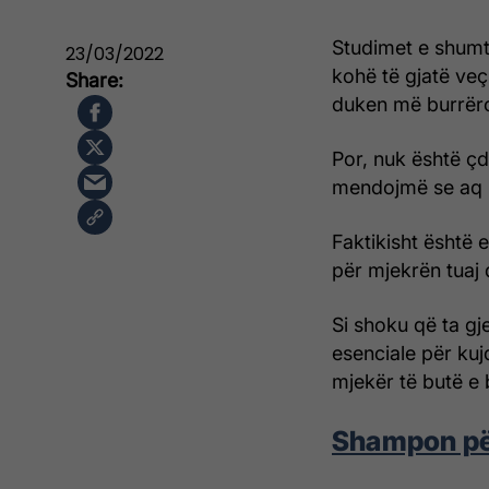
Studimet e shumt
23/03/2022
kohë të gjatë ve
duken më burrër
Por, nuk është çdo
mendojmë se aq 
Faktikisht është e
për mjekrën tuaj 
Si shoku që ta gje
esenciale për kujd
mjekër të butë e 
Shampon për