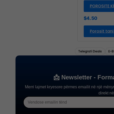
POROSITE K
$4.50
Telegrafi Deals
E-