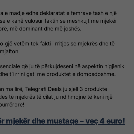
a e madje edhe deklaratat e femrave tash e një
çse e kanë vulosur faktin se meshkujt me mjekër
orë, më dominant dhe më joshës.
 gjë vetëm tek fakti i rritjes se mjekrës dhe të
mjafton.
senciale që ju të përkujdeseni në aspektin higjienik
dhe t’i rrini gati me produktet e domosdoshme.
n ma lirë, Telegrafi Deals ju sjell 3 produkte
es të mjekrës të cilat ju ndihmojnë të keni një
burrërore!
 mjekër dhe mustaqe – veç 4 euro!