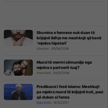
Shumica e femrave nuk duan të
krijojnë lidhje me meshkujt që kanë
‘mjekra hipsteri’
Lifestyle
05/06/2018
Mund të merrni sëmundje nga
mjekra e partnerit tuaj?
Shëndeti
03/01/2018
Predikuesi i fesë Islame: Meshkujt
pa mjekra mund të krijojnë huti, pasi
që duken si femra
Nga Bota
19/12/2017