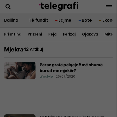
Ballina
Të fundit
Lajme
Botë
Ekono
Prishtina
Prizreni
Peja
Ferizaj
Gjakova
Mitrov
Mjekra
42 Artikuj
Përse gratë pëlqejnë më shumë
burrat me mjekër?
Lifestyle
26/07/2020