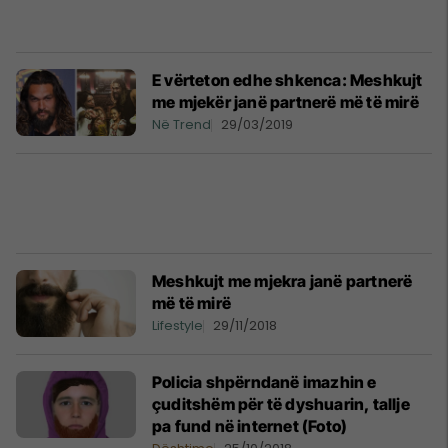
E vërteton edhe shkenca: Meshkujt
me mjekër janë partnerë më të mirë
Në Trend
29/03/2019
Meshkujt me mjekra janë partnerë
më të mirë
Lifestyle
29/11/2018
Policia shpërndanë imazhin e
çuditshëm për të dyshuarin, tallje
pa fund në internet (Foto)