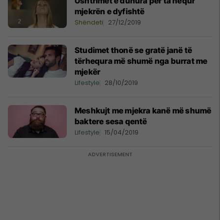
Ushtrimet e duhura për ta hequr
mjekrën e dyfishtë
Shëndeti
27/12/2019
Studimet thonë se gratë janë të
tërhequra më shumë nga burrat me
mjekër
Lifestyle
28/10/2019
Meshkujt me mjekra kanë më shumë
baktere sesa qentë
Lifestyle
15/04/2019