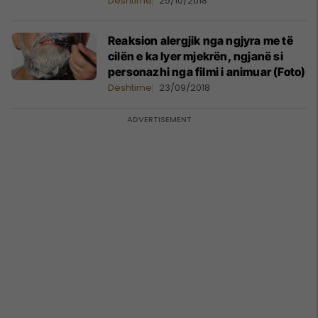
Dështime
25/10/2018
Reaksion alergjik nga ngjyra me të
cilën e ka lyer mjekrën, ngjanë si
personazhi nga filmi i animuar (Foto)
Dështime
23/09/2018