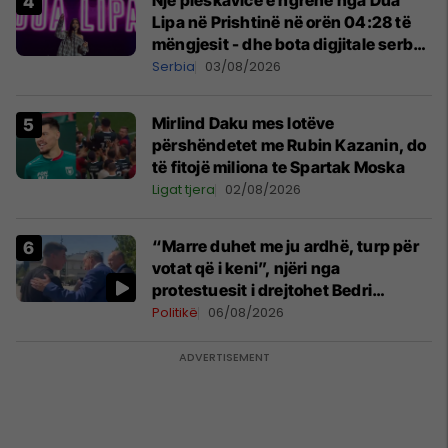
Një pleskavicë e ngrënë nga Dua
Lipa në Prishtinë në orën 04:28 të
mëngjesit - dhe bota digjitale serbe
shpall gjendjen e luftës
Serbia
03/08/2026
Mirlind Daku mes lotëve
përshëndetet me Rubin Kazanin, do
të fitojë miliona te Spartak Moska
Ligat tjera
02/08/2026
“Marre duhet me ju ardhë, turp për
votat që i keni”, njëri nga
protestuesit i drejtohet Bedri
Hamzës
Politikë
06/08/2026