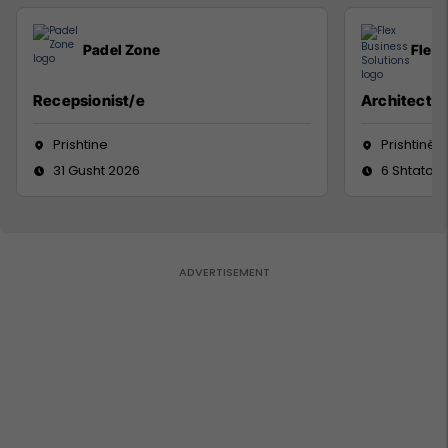
Padel Zone
Flex 
Recepsionist/e
Architect
Prishtine
Prishtinë
31 Gusht 2026
6 Shtator 