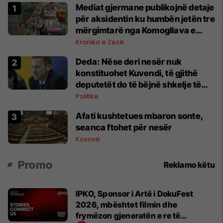
Mediat gjermane publikojnë detaje
për aksidentin ku humbën jetën tre
mërgimtarë nga Komogllava e
Ferizajt
Kronika e Zezë
Deda: Nëse deri nesër nuk
konstituohet Kuvendi, të gjithë
deputetët do të bëjnë shkelje të
rëndë kushtetuese
Politikë
Afati kushtetues mbaron sonte,
seanca ftohet për nesër
Kosovë
Promo
Reklamo këtu
IPKO, Sponsor i Artë i DokuFest
2026, mbështet filmin dhe
frymëzon gjeneratën e re të