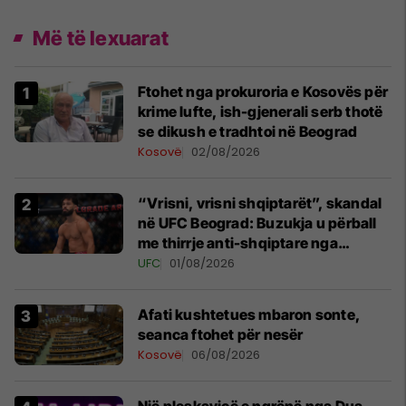
Më të lexuarat
Ftohet nga prokuroria e Kosovës për
krime lufte, ish-gjenerali serb thotë
se dikush e tradhtoi në Beograd
Kosovë
02/08/2026
“Vrisni, vrisni shqiptarët”, skandal
në UFC Beograd: Buzukja u përball
me thirrje anti-shqiptare nga
tribunat
UFC
01/08/2026
Afati kushtetues mbaron sonte,
seanca ftohet për nesër
Kosovë
06/08/2026