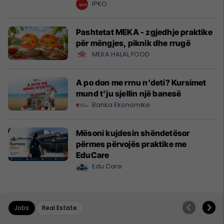
krijuesve
IPKO
Pashtetat MEKA - zgjedhje praktike
për mëngjes, piknik dhe rrugë
MEKA HALAL FOOD
A po don me rrnu n’deti? Kursimet
mund t’ju sjellin një banesë
Banka Ekonomike
Mësoni kujdesin shëndetësor
përmes përvojës praktike me
EduCare
Edu Care
Jobs
Real Estate