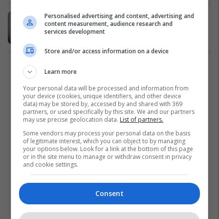
Personalised advertising and content, advertising and
Me mjekër apo i rruar: Debat
content measurement, audience research and
shkencor (Video)
services development
Lifestyle
04/07/2017
Store and/or access information on a device
2
Learn more
Your personal data will be processed and information from
your device (cookies, unique identifiers, and other device
data) may be stored by, accessed by and shared with 369
partners, or used specifically by this site. We and our partners
may use precise geolocation data.
List of partners.
Some vendors may process your personal data on the basis
of legitimate interest, which you can object to by managing
your options below. Look for a link at the bottom of this page
or in the site menu to manage or withdraw consent in privacy
and cookie settings.
Consent