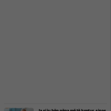
Ja si ju bën nëna më të lumtur, sipas