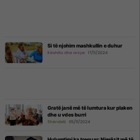
Si të njohim mashkullin e duhur
Këshilla dhe arsye
17/11/2024
Gratë janë më të lumtura kur plaken
dhe u vdes burri
Shëndeti
05/11/2024
Hulumtimi ka treguar: Njerëzit më të