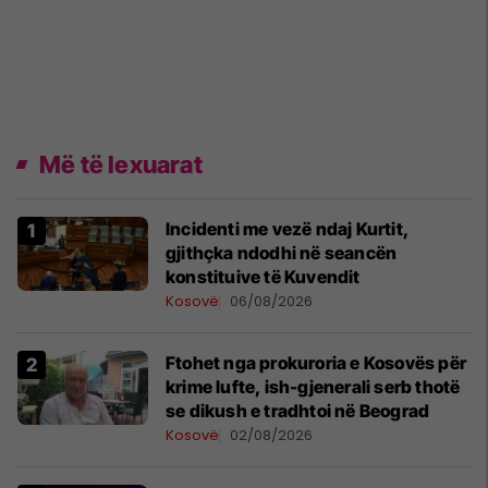
Më të lexuarat
Incidenti me vezë ndaj Kurtit,
gjithçka ndodhi në seancën
konstituive të Kuvendit
Kosovë
06/08/2026
Ftohet nga prokuroria e Kosovës për
krime lufte, ish-gjenerali serb thotë
se dikush e tradhtoi në Beograd
Kosovë
02/08/2026