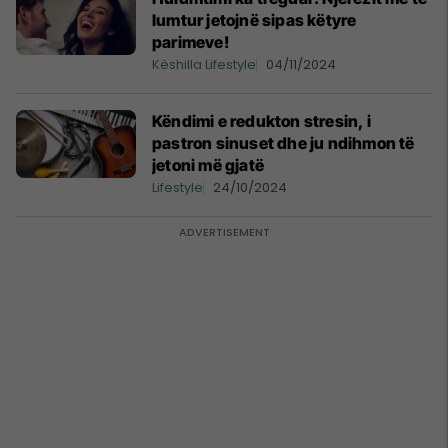
lumtur jetojnë sipas këtyre
parimeve!
Këshilla Lifestyle
04/11/2024
Këndimi e redukton stresin, i
pastron sinuset dhe ju ndihmon të
jetoni më gjatë
Lifestyle
24/10/2024