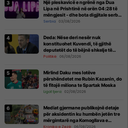
Një pleskavicë e ngrënë nga Dua
Lipa në Prishtinë në orën 04:28 të
mëngjesit - dhe bota digjitale serbe
shpall gjendjen e luftës
Serbia
03/08/2026
Deda: Nëse deri nesër nuk
konstituohet Kuvendi, të gjithë
deputetët do të bëjnë shkelje të
rëndë kushtetuese
Politikë
06/08/2026
Mirlind Daku mes lotëve
përshëndetet me Rubin Kazanin, do
të fitojë miliona te Spartak Moska
Ligat tjera
02/08/2026
Mediat gjermane publikojnë detaje
për aksidentin ku humbën jetën tre
mërgimtarë nga Komogllava e
Ferizajt
Kronika e Zezë
06/08/2026