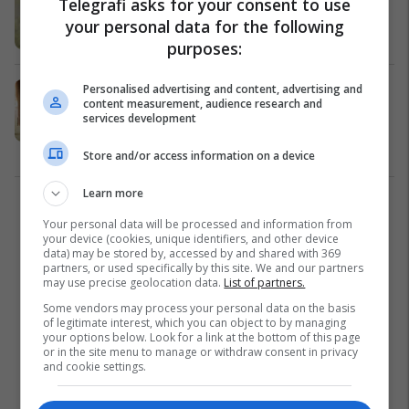
Telegrafi asks for your consent to use
martesë: Shihet larg disa kilometra!
your personal data for the following
Lifestyle
05/08/2024
purposes:
Mençuria tibetiane për një jetë të
Personalised advertising and content, advertising and
content measurement, audience research and
gjatë dhe të lumtur: Sapo filloni t'i
services development
ndërlikoni gjërat, katër këshilla ju
kthejnë në realitet
Shëndeti
03/08/2024
Store and/or access information on a device
Learn more
2
Your personal data will be processed and information from
your device (cookies, unique identifiers, and other device
data) may be stored by, accessed by and shared with 369
partners, or used specifically by this site. We and our partners
may use precise geolocation data.
List of partners.
Some vendors may process your personal data on the basis
of legitimate interest, which you can object to by managing
your options below. Look for a link at the bottom of this page
or in the site menu to manage or withdraw consent in privacy
and cookie settings.