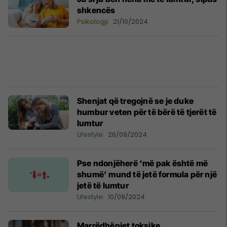
shkencës
Psikologji
21/10/2024
Shenjat që tregojnë se je duke
humbur veten për të bërë të tjerët të
lumtur
Lifestyle
26/09/2024
Pse ndonjëherë ‘më pak është më
shumë’ mund të jetë formula për një
jetë të lumtur
Lifestyle
10/09/2024
Marrëdhëniet toksike,