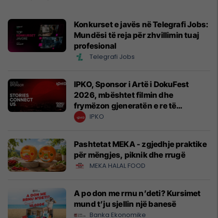
Konkurset e javës në Telegrafi Jobs:
Mundësi të reja për zhvillimin tuaj
profesional
Telegrafi Jobs
IPKO, Sponsor i Artë i DokuFest
2026, mbështet filmin dhe
frymëzon gjeneratën e re të
krijuesve
IPKO
Pashtetat MEKA - zgjedhje praktike
për mëngjes, piknik dhe rrugë
MEKA HALAL FOOD
A po don me rrnu n’deti? Kursimet
mund t’ju sjellin një banesë
Banka Ekonomike