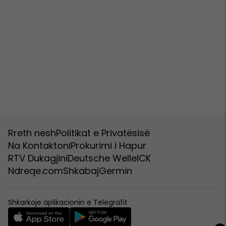
Rreth nesh
Politikat e Privatësisë
Na Kontaktoni
Prokurimi i Hapur
RTV Dukagjini
Deutsche Welle
ICK
Ndreqe.com
Shkabaj
Germin
Shkarkoje aplikacionin e Telegrafit