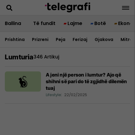
Ballina
Të fundit
Lajme
Botë
Ekono
Prishtina
Prizreni
Peja
Ferizaj
Gjakova
Mitrov
Lumturia
346 Artikuj
A jeni një person i lumtur? Ajo që
shihni së pari do të zgjidhë dilemën
tuaj
Lifestyle
22/02/2025