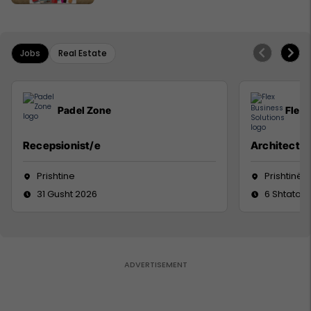
Jobs
Real Estate
Padel Zone
Flex 
Recepsionist/e
Architect
Prishtine
Prishtinë
31 Gusht 2026
6 Shtator 