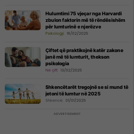
Hulumtimi 75 vjeçar nga Harvardi
zbulon faktorin më të rëndësishëm
për lumturinë e njerëzve
Psikologji
16/02/2025
Çiftet që praktikojnë katër zakone
janë më të lumturit, thekson
psikologia
Në çift
13/02/2025
Shkencëtarët tregojnë se si mund të
jetoni të lumtur në 2025
Shkencë
01/01/2025