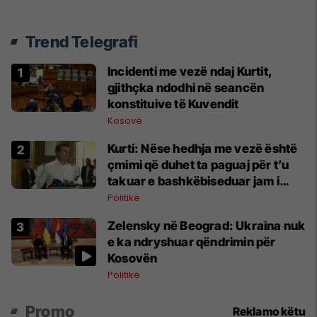
Trend Telegrafi
Incidenti me vezë ndaj Kurtit,
gjithçka ndodhi në seancën
konstituive të Kuvendit
Kosovë
Kurti: Nëse hedhja me vezë është
çmimi që duhet ta paguaj për t’u
takuar e bashkëbiseduar jam i
lumtur ta bëj këtë
Politikë
Zelensky në Beograd: Ukraina nuk
e ka ndryshuar qëndrimin për
Kosovën
Politikë
Promo
Reklamo këtu