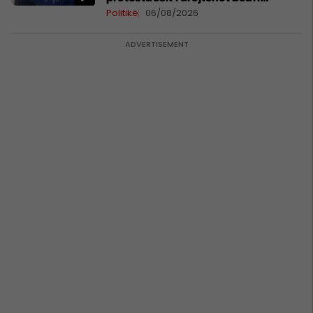
Hamzës
Politikë
06/08/2026