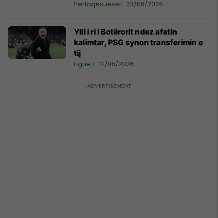
Përfaqësueset
23/06/2026
Ylli i ri i Botërorit ndez afatin
kalimtar, PSG synon transferimin e
tij
Ligue 1
21/06/2026