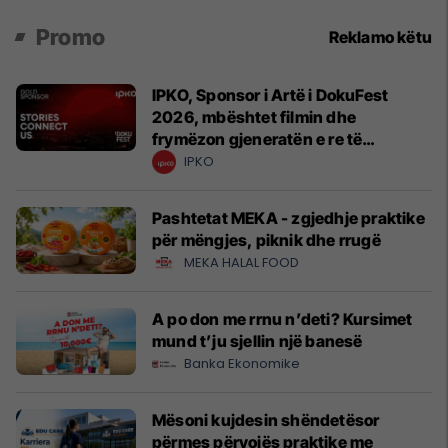
Promo
Reklamo këtu
IPKO, Sponsor i Artë i DokuFest
2026, mbështet filmin dhe
frymëzon gjeneratën e re të
krijuesve
IPKO
Pashtetat MEKA - zgjedhje praktike
për mëngjes, piknik dhe rrugë
MEKA HALAL FOOD
A po don me rrnu n’deti? Kursimet
mund t’ju sjellin një banesë
Banka Ekonomike
Mësoni kujdesin shëndetësor
përmes përvojës praktike me