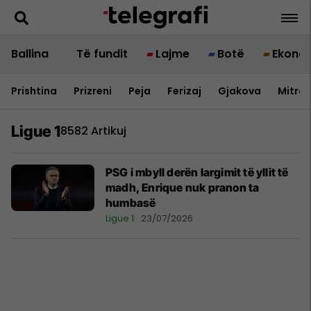
Ballina
Të fundit
Lajme
Botë
Ekono
Prishtina
Prizreni
Peja
Ferizaj
Gjakova
Mitrov
Ligue 1
8582 Artikuj
PSG i mbyll derën largimit të yllit të
madh, Enrique nuk pranon ta
humbasë
Ligue 1
23/07/2026