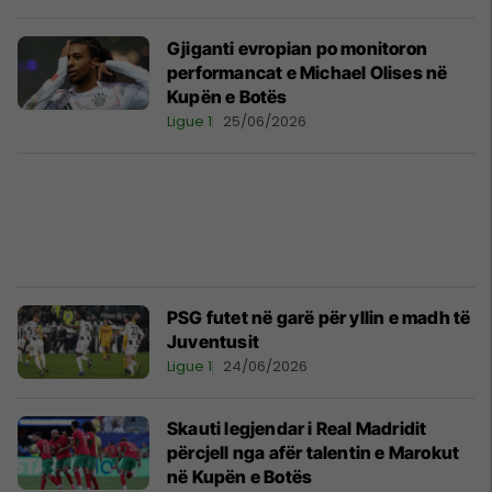
Gjiganti evropian po monitoron
performancat e Michael Olises në
Kupën e Botës
Ligue 1
25/06/2026
PSG futet në garë për yllin e madh të
Juventusit
Ligue 1
24/06/2026
Skauti legjendar i Real Madridit
përcjell nga afër talentin e Marokut
në Kupën e Botës