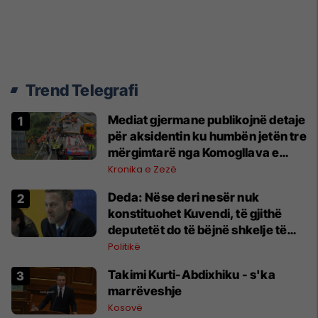
Trend Telegrafi
Mediat gjermane publikojnë detaje
për aksidentin ku humbën jetën tre
mërgimtarë nga Komogllava e
Ferizajt
Kronika e Zezë
Deda: Nëse deri nesër nuk
konstituohet Kuvendi, të gjithë
deputetët do të bëjnë shkelje të
rëndë kushtetuese
Politikë
Takimi Kurti-Abdixhiku - s'ka
marrëveshje
Kosovë