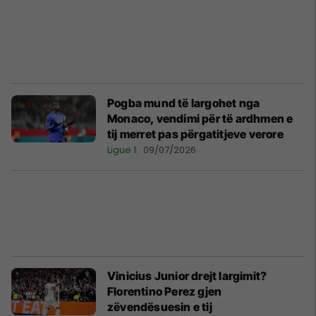
Pogba mund të largohet nga
Monaco, vendimi për të ardhmen e
tij merret pas përgatitjeve verore
Ligue 1
09/07/2026
Vinicius Junior drejt largimit?
Florentino Perez gjen
zëvendësuesin e tij