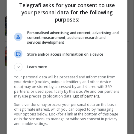
Ndërkombëtare
19/06/2026
Telegrafi asks for your consent to use
your personal data for the following
purposes:
Arsenali përgatit ofertën për
transferimin e yllit të PSG-së
Premier League
18/06/2026
Personalised advertising and content, advertising and
content measurement, audience research and
services development
Ylli i ri i Marokut ndez afatin
Store and/or access information on a device
kalimtar, Barcelona sfidon gjigantët
për nënshkrimin e tij
Learn more
La Liga
16/06/2026
Your personal data will be processed and information from
your device (cookies, unique identifiers, and other device
data) may be stored by, accessed by and shared with 369
2
partners, or used specifically by this site. We and our partners
may use precise geolocation data.
List of partners.
Some vendors may process your personal data on the basis
of legitimate interest, which you can object to by managing
your options below. Look for a link at the bottom of this page
or in the site menu to manage or withdraw consent in privacy
and cookie settings.