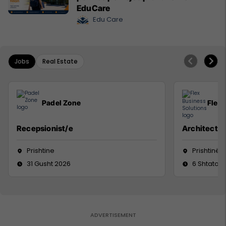
EduCare
Edu Care
Jobs
Real Estate
Padel Zone
Flex 
Recepsionist/e
Architect
Prishtine
Prishtinë
31 Gusht 2026
6 Shtator 