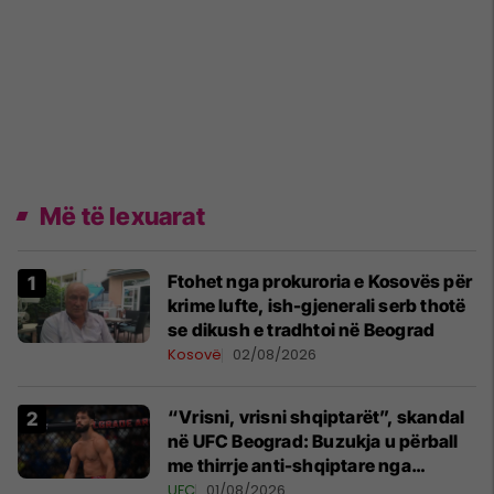
Më të lexuarat
Ftohet nga prokuroria e Kosovës për
krime lufte, ish-gjenerali serb thotë
se dikush e tradhtoi në Beograd
Kosovë
02/08/2026
“Vrisni, vrisni shqiptarët”, skandal
në UFC Beograd: Buzukja u përball
me thirrje anti-shqiptare nga
tribunat
UFC
01/08/2026