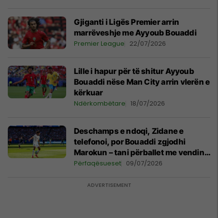
Gjiganti i Ligës Premier arrin
marrëveshje me Ayyoub Bouaddi
Premier League
22/07/2026
Lille i hapur për të shitur Ayyoub
Bouaddi nëse Man City arrin vlerën e
kërkuar
Ndërkombëtare
18/07/2026
Deschamps e ndoqi, Zidane e
telefonoi, por Bouaddi zgjodhi
Marokun – tani përballet me vendin
ku u rrit
Përfaqësueset
09/07/2026