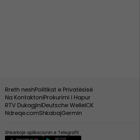
Rreth nesh
Politikat e Privatësisë
Na Kontaktoni
Prokurimi i Hapur
RTV Dukagjini
Deutsche Welle
ICK
Ndreqe.com
Shkabaj
Germin
Shkarkoje aplikacionin e Telegrafit