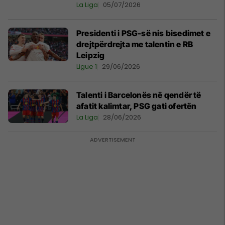
La Liga
05/07/2026
Presidenti i PSG-së nis bisedimet e
drejtpërdrejta me talentin e RB
Leipzig
Ligue 1
29/06/2026
Talenti i Barcelonës në qendër të
afatit kalimtar, PSG gati ofertën
La Liga
28/06/2026