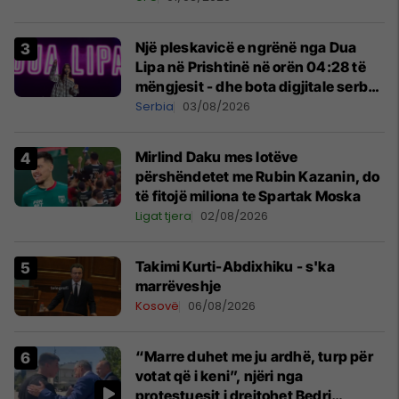
Një pleskavicë e ngrënë nga Dua
Lipa në Prishtinë në orën 04:28 të
mëngjesit - dhe bota digjitale serbe
shpall gjendjen e luftës
Serbia
03/08/2026
Mirlind Daku mes lotëve
përshëndetet me Rubin Kazanin, do
të fitojë miliona te Spartak Moska
Ligat tjera
02/08/2026
Takimi Kurti-Abdixhiku - s'ka
marrëveshje
Kosovë
06/08/2026
“Marre duhet me ju ardhë, turp për
votat që i keni”, njëri nga
protestuesit i drejtohet Bedri