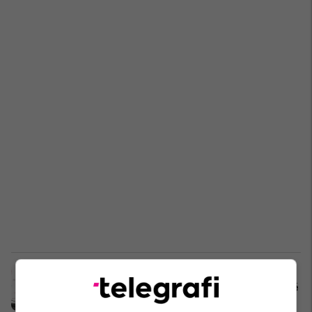
Achraf Hakimi do të gjykohet për
përdhunim, rasti kishte ndodhur më
2023 në Francë