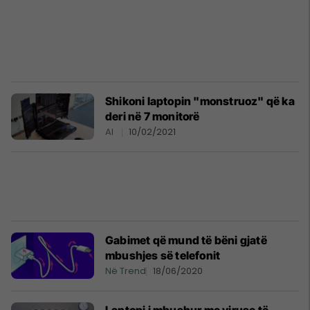
Shikoni laptopin "monstruoz" që ka
deri në 7 monitorë
AI
10/02/2021
Gabimet që mund të bëni gjatë
mbushjes së telefonit
Në Trend
18/06/2020