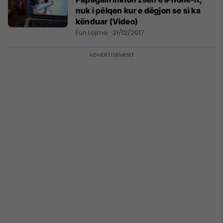
nuk i pëlqen kur e dëgjon se si ka
kënduar (Video)
Fun Lajme
21/12/2017