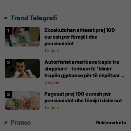
Trend Telegrafi
Ekzekutohen shtesat prej 100
eurosh për fëmijët dhe
pensionistët
Të Tjera
Autoritetet amerikane kapin tre
shqiptarë - tentuan të ‘blinin’
trupën gjykuese për të shpëtuar
ish-boksierin malazez
Shqipëri
Pagesat prej 100 eurosh për
pensionistët dhe fëmijët dalin sot
Të Tjera
Promo
Reklamo këtu