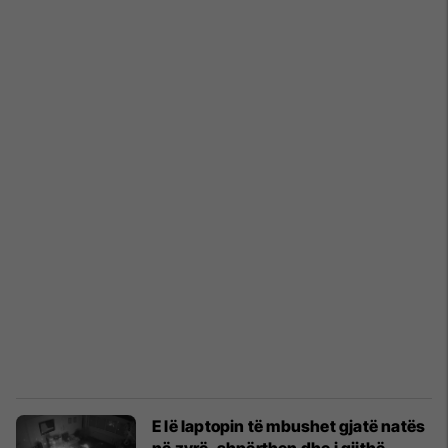
E lë laptopin të mbushet gjatë natës