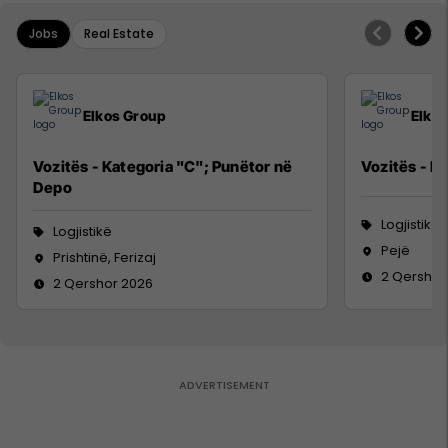
Jobs
Real Estate
Elkos Group
Elko
Vozitës - Kategoria "C"; Punëtor në
Vozitës - K
Depo
Logjistikë
Logjistikë
Pejë
Prishtinë, Ferizaj
2 Qershor
2 Qershor 2026