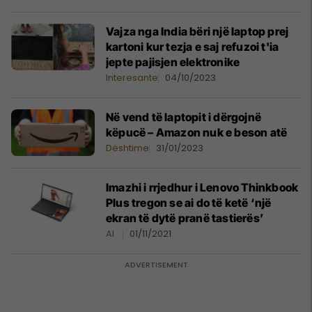
Vajza nga India bëri një laptop prej
kartoni kur tezja e saj refuzoi t'ia
jepte pajisjen elektronike
Interesante
04/10/2023
Në vend të laptopit i dërgojnë
këpucë – Amazon nuk e beson atë
Dështime
31/01/2023
Imazhi i rrjedhur i Lenovo Thinkbook
Plus tregon se ai do të ketë ‘një
ekran të dytë pranë tastierës’
AI
01/11/2021