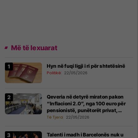
Më të lexuarat
Hyn në fuqi ligji i ri për shtetësinë
Politikë
22/05/2026
Qeveria në detyrë miraton pakon
“Inflacioni 2.0”, nga 100 euro për
pensionistë, punëtorët privat,
fëmijë dhe studentë
Të Tjera
22/05/2026
Talenti i madh i Barcelonës nuk u