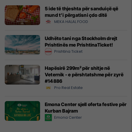
5 ide të thjeshta për sanduiçë që
mund t’i përgatisni çdo ditë
MEKA HALAL FOOD
Udhëto tani nga Stockholm drejt
Prishtinës me PrishtinaTicket!
Prishtina Ticket
Hapësirë 299m² për shitje në
Veternik - e përshtatshme për zyrë
#14886
Pro Real Estate
Emona Center sjell oferta festive për
Kurban Bajram
Emona Center