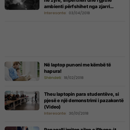
në zyrë, shpërthen dhe i gjithë
ambienti përfshihet nga zjarri
(Video)
Interesante
03/04/2018
Në laptop punoni me këmbë të
hapura!
Shëndeti
18/02/2018
Theu laptopin para studentëve, si
pjesë e një demonstrimi i pazakontë
(Video)
Interesante
30/01/2018
Papagalli imiton zilen e iPhone-it,