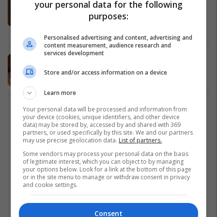
your personal data for the following
një laptop, në shtëpi i arriti një
purposes:
shtupë pastrimi (Foto)
Dështime
13/11/2017
Personalised advertising and content, advertising and
content measurement, audience research and
services development
Pendohen hajnat, kthejnë pas disa
ditësh këlyshin e vjedhur (Video)
Store and/or access information on a device
Fun Lajme
13/11/2017
Learn more
Your personal data will be processed and information from
1
your device (cookies, unique identifiers, and other device
data) may be stored by, accessed by and shared with 369
partners, or used specifically by this site. We and our partners
may use precise geolocation data.
List of partners.
Some vendors may process your personal data on the basis
of legitimate interest, which you can object to by managing
your options below. Look for a link at the bottom of this page
or in the site menu to manage or withdraw consent in privacy
and cookie settings.
Consent