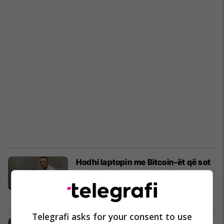
Hodhi laptopin me Bitcoin-ët që sot
arrijnë vlerën e 85 milionë eurove
(Foto)
Interesante
09/12/2017
Telegrafi asks for your consent to use
Pagoi në internet tremijë euro për