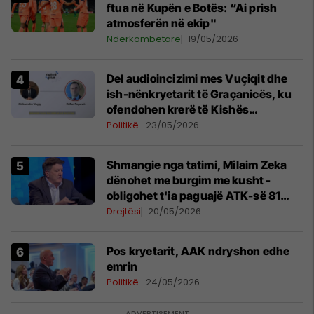
ftua në Kupën e Botës: “Ai prish
atmosferën në ekip"
Ndërkombëtare
19/05/2026
Del audioincizimi mes Vuçiqit dhe
ish-nënkryetarit të Graçanicës, ku
ofendohen krerë të Kishës
Ortodokse Serbe
Politikë
23/05/2026
Shmangie nga tatimi, Milaim Zeka
dënohet me burgim me kusht -
obligohet t'ia paguajë ATK-së 81
mijë euro
Drejtësi
20/05/2026
Pos kryetarit, AAK ndryshon edhe
emrin
Politikë
24/05/2026