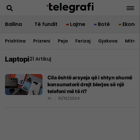
Ballina
Të fundit
Lajme
Botë
Ekono
Prishtina
Prizreni
Peja
Ferizaj
Gjakova
Mitrov
Laptopi
21 Artikuj
Cila është arsyeja që i shtyn shumë
konsumatorë drejt blerjes së një
telefoni më të ri?
AI
10/10/2024