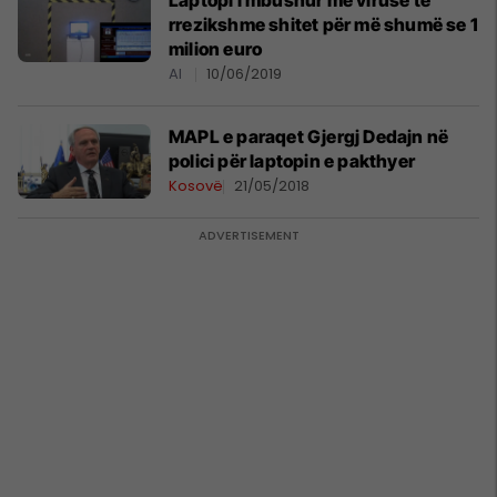
Laptopi i mbushur me viruse të
rrezikshme shitet për më shumë se 1
milion euro
AI
10/06/2019
MAPL e paraqet Gjergj Dedajn në
polici për laptopin e pakthyer
Kosovë
21/05/2018