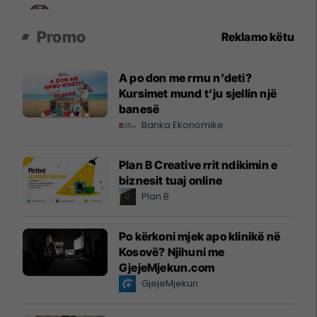
Promo
Reklamo këtu
A po don me rrnu n’deti?
Kursimet mund t’ju sjellin një
banesë
Banka Ekonomike
Plan B Creative rrit ndikimin e
biznesit tuaj online
Plan B
Po kërkoni mjek apo klinikë në
Kosovë? Njihuni me
GjejeMjekun.com
GjejeMjekun