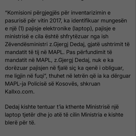
“Komisioni përgjegjës për inventarizimin e
pasurisë për vitin 2017, ka identifikuar mungesën
e një (1) pajisje elektronike (laptop), pajisje e
ministrisë e cila është shfrytëzuar nga ish
Zëvendësministri z.Gjergj Dedaj, gjatë ushtrimit të
mandatit të tij në MAPL. Pas përfundimit të
mandatit në MAPL, z.Gjergj Dedaj, nuk e ka
dorëzuar pajisjen në fjalë siç ka qenë i obliguar,
me ligjin në fuqi”, thuhet në letrën që ia ka dërguar
MAPL-ja Policisë së Kosovës, shkruan
Kallxo.com.
Dedaj kishte tentuar t’ia kthente Ministrisë një
laptop tjetër dhe jo atë të cilin Ministria e kishte
blerë për të.