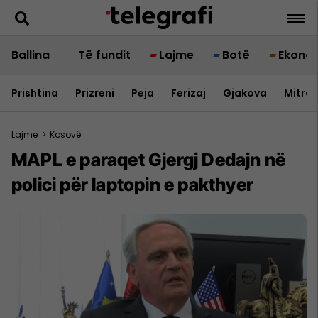
Ballina
Të fundit
Lajme
Botë
Ekono
Prishtina
Prizreni
Peja
Ferizaj
Gjakova
Mitrov
Lajme
>
Kosovë
MAPL e paraqet Gjergj Dedajn në
polici për laptopin e pakthyer