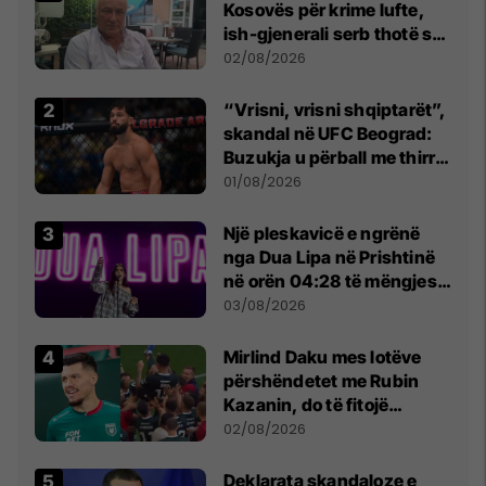
Kosovës për krime lufte,
ish-gjenerali serb thotë se
dikush e tradhtoi në
02/08/2026
Beograd
“Vrisni, vrisni shqiptarët”,
skandal në UFC Beograd:
Buzukja u përball me thirrje
anti-shqiptare nga
01/08/2026
tribunat
Një pleskavicë e ngrënë
nga Dua Lipa në Prishtinë
në orën 04:28 të mëngjesit
- dhe bota digjitale serbe
03/08/2026
shpall gjendjen e luftës
Mirlind Daku mes lotëve
përshëndetet me Rubin
Kazanin, do të fitojë
miliona te Spartak Moska
02/08/2026
​Deklarata skandaloze e