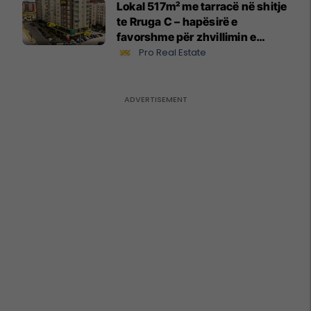
Lokal 517m² me tarracë në shitje
te Rruga C – hapësirë e
favorshme për zhvillimin e
biznesit #15796
Pro Real Estate