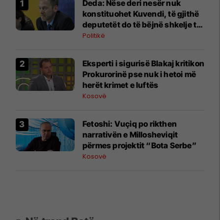
Deda: Nëse deri nesër nuk
konstituohet Kuvendi, të gjithë
deputetët do të bëjnë shkelje të
rëndë kushtetuese
Politikë
Eksperti i sigurisë Blakaj kritikon
Prokurorinë pse nuk i hetoi më
herët krimet e luftës
Kosovë
Fetoshi: Vuçiq po rikthen
narrativën e Millosheviqit
përmes projektit “Bota Serbe”
Kosovë