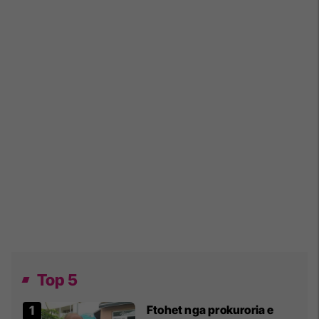
Top 5
Ftohet nga prokuroria e