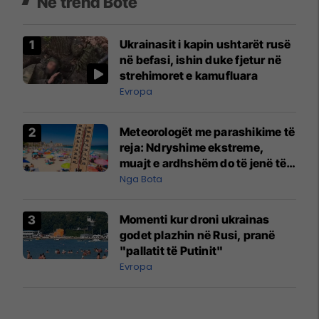
Në trend Botë
Ukrainasit i kapin ushtarët rusë
në befasi, ishin duke fjetur në
strehimoret e kamufluara
Evropa
Meteorologët me parashikime të
reja: Ndryshime ekstreme,
muajt e ardhshëm do të jenë të
pazakontë
Nga Bota
Momenti kur droni ukrainas
godet plazhin në Rusi, pranë
"pallatit të Putinit"
Evropa