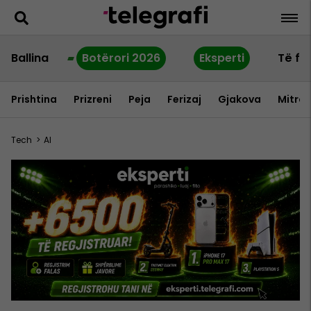
Ballina
Botërori 2026
Eksperti
Të fu
Prishtina
Prizreni
Peja
Ferizaj
Gjakova
Mitrov
Tech
>
AI