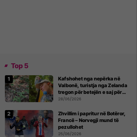
Top 5
Kafshohet nga nepërka në
Valbonë, turistja nga Zelanda
tregon për betejën e saj për
mbijetesë
28/06/2026
Zhvillim i papritur në Botëror,
Francë – Norvegji mund të
pezullohet
25/06/2026