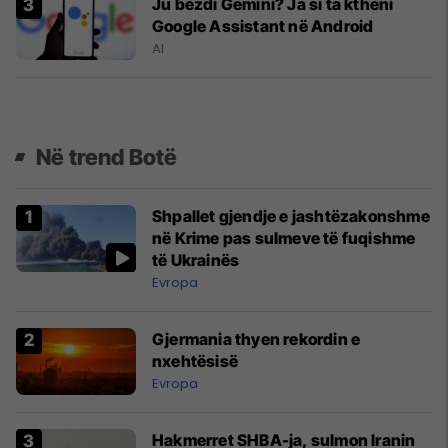
Ju bezdi Gemini? Ja si ta ktheni
Google Assistant në Android
AI
Në trend Botë
Shpallet gjendje e jashtëzakonshme
në Krime pas sulmeve të fuqishme
të Ukrainës
Evropa
Gjermania thyen rekordin e
nxehtësisë
Evropa
Hakmerret SHBA-ja, sulmon Iranin