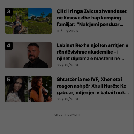
Çifti i ri nga Zvicra zhvendoset
në Kosovë dhe hap kamping
familjar: "Nuk jemi penduar
asnjë ditë"
01/07/2026
Labinot Rexha njofton arritjen e
rëndësishme akademike - i
njihet diploma e masterit në
Psikologji në Zvicër
29/06/2026
Shtatzënia me IVF, Xheneta i
reagon ashpër Xhuli Nurës: Ke
gabuar, ndjenjën e babait nuk
mund t'ia plotësosh kurrë
28/06/2026