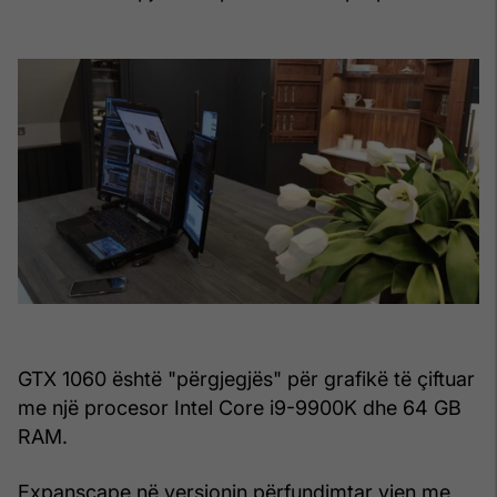
GTX 1060 është "përgjegjës" për grafikë të çiftuar
me një procesor Intel Core i9-9900K dhe 64 GB
RAM.
Expanscape në versionin përfundimtar vjen me