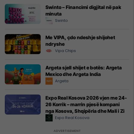
Swinto – Financimi digjital në pak
minuta
Swinto
Me VIPA, çdo ndeshje shijohet
ndryshe
Vipa Chips
Argeta sjell shijet e botës: Argeta
Mexico dhe Argeta India
Argeta
Expo Real Kosova 2026 vjen me 24-
26 Korrik – marrin pjesë kompani
nga Kosova, Shqipëria dhe Mali i Zi
Expo Real Kosova