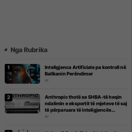
Nga Rubrika
Inteligjenca Artificiale pa kontroll në
Ballkanin Perëndimor
AI
Anthropic thotë se SHBA-të heqin
ndalimin e eksportit të mjeteve të saj
të përparuara të inteligjencës
artificiale
AI