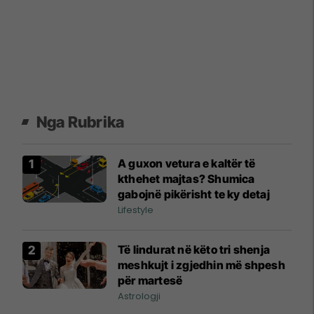
Nga Rubrika
A guxon vetura e kaltër të
kthehet majtas? Shumica
gabojnë pikërisht te ky detaj
Lifestyle
Të lindurat në këto tri shenja
meshkujt i zgjedhin më shpesh
për martesë
Astrologji