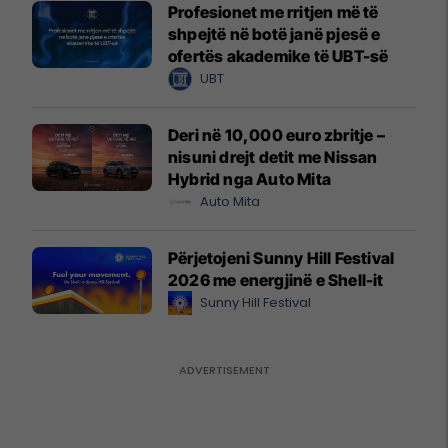
Profesionet me rritjen më të
shpejtë në botë janë pjesë e
ofertës akademike të UBT-së
UBT
Deri në 10,000 euro zbritje –
nisuni drejt detit me Nissan
Hybrid nga Auto Mita
Auto Mita
Përjetojeni Sunny Hill Festival
2026 me energjinë e Shell-it
Sunny Hill Festival