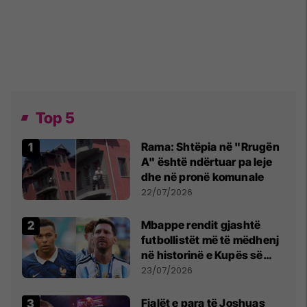
Top 5
Rama: Shtëpia në "Rrugën
A" është ndërtuar pa leje
dhe në pronë komunale
22/07/2026
Mbappe rendit gjashtë
futbollistët më të mëdhenj
në historinë e Kupës së
Botës, Messi mbetet i dyti
23/07/2026
Fjalët e para të Joshuas