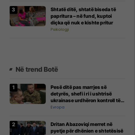
Shtatë ditë, shtatë biseda të
papritura – në fund, kuptoi
diçka që nuk e kishte pritur
Psikologji
Në trend Botë
Pesë ditë pas marrjes së
detyrës, shefi i ri i ushtrisë
ukrainase urdhëron kontroll të
madh
Evropa
Dritan Abazoviqi merret në
pyetje për dhënien e shtetësisë