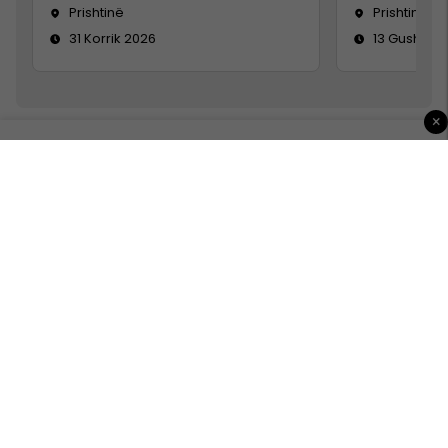
Prishtinë
Prishtinë
31 Korrik 2026
13 Gusht 20
×