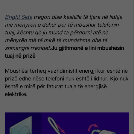
Bright Side
tregon disa këshilla të tjera në lidhje
me mënyrën e duhur për të mbushur telefonin
tuaj, kështu që ju mund ta përdorni atë në
mënyrën më të mirë të mundshme dhe të
shmangni rreziqet.
Ju gjithmonë e lini mbushësin
tuaj në prizë
Mbushësi tërheq vazhdimisht energji kur është në
prizë edhe nëse telefoni nuk është i lidhur. Kjo nuk
është e mirë për faturat tuaja të energjisë
elektrike.