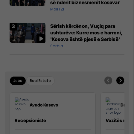
së nderit biznesmenit kosovar
Mali i Zi
Sërish kërcënon, Vuçiq para
ushtarëve: Kurrë mos e harroni,
'Kosova është pjesë e Serbisë'
Serbia
Jobs
Real Estate
Avedo Kosovo
Dardan
Recepsioniste
Vozitës me K