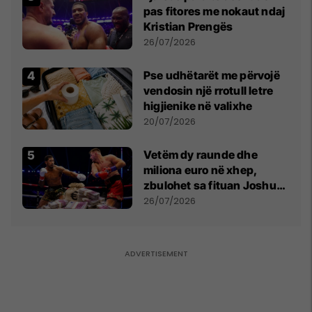
pas fitores me nokaut ndaj
Kristian Prengës
26/07/2026
Pse udhëtarët me përvojë
vendosin një rrotull letre
higjienike në valixhe
20/07/2026
Vetëm dy raunde dhe
miliona euro në xhep,
zbulohet sa fituan Joshua
e Prenga
26/07/2026