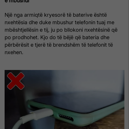
e mbushur
Një nga armiqtë kryesorë të baterive është
nxehtësia dhe duke mbushur telefonin tuaj me
mbështjellësin e tij, ju po bllokoni nxehtësinë që
po prodhohet. Kjo do të bëjë që bateria dhe
përbërësit e tjerë të brendshëm të telefonit të
nxehen.