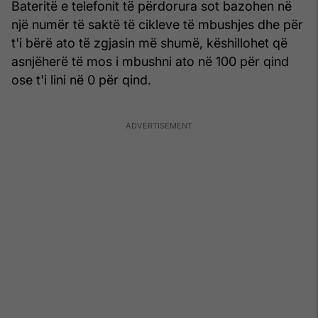
Bateritë e telefonit të përdorura sot bazohen në
një numër të saktë të cikleve të mbushjes dhe për
t'i bërë ato të zgjasin më shumë, këshillohet që
asnjëherë të mos i mbushni ato në 100 për qind
ose t'i lini në 0 për qind.