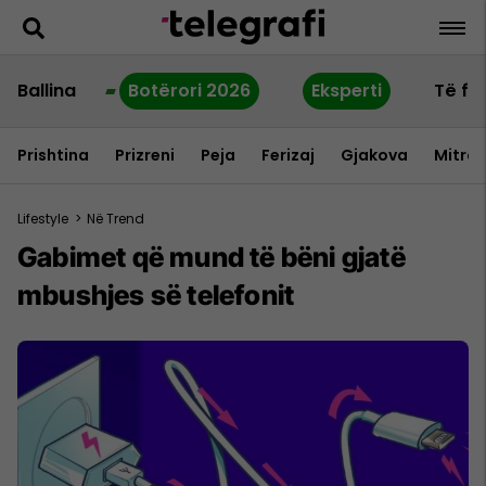
Ballina
Botërori 2026
Eksperti
Të fu
Prishtina
Prizreni
Peja
Ferizaj
Gjakova
Mitrov
Lifestyle
>
Në Trend
Gabimet që mund të bëni gjatë
mbushjes së telefonit