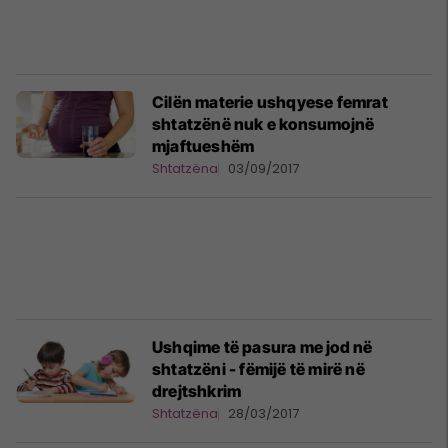
Cilën materie ushqyese femrat
shtatzënë nuk e konsumojnë
mjaftueshëm
Shtatzëna
03/09/2017
Ushqime të pasura me jod në
shtatzëni - fëmijë të mirë në
drejtshkrim
Shtatzëna
28/03/2017