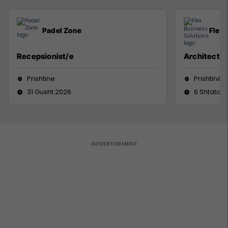
Padel Zone
Flex 
Recepsionist/e
Architect
Prishtine
Prishtinë
31 Gusht 2026
6 Shtator 