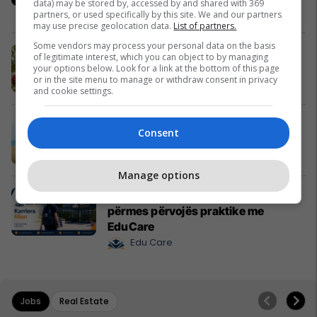
data) may be stored by, accessed by and shared with 369
krijuesve
IPKO
partners, or used specifically by this site. We and our partners
may use precise geolocation data.
List of partners.
Some vendors may process your personal data on the basis
Pashtetat MEKA - zgjedhje praktike
of legitimate interest, which you can object to by managing
për mëngjes, piknik dhe rrugë
your options below. Look for a link at the bottom of this page
or in the site menu to manage or withdraw consent in privacy
MEKA HALAL FOOD
and cookie settings.
A po don me rrnu n’deti? Kursimet
Consent
mund t’ju sjellin një banesë
Banka Ekonomike
Manage options
Mësoni kujdesin shëndetësor
përmes përvojës praktike me
EduCare
Edu Care
Jobs
Real Estate