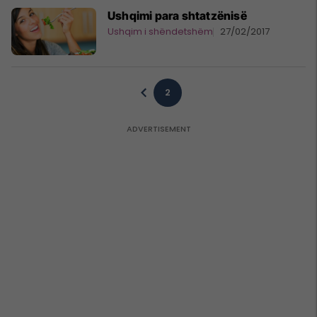
Ushqimi para shtatzënisë
Ushqim i shëndetshëm
27/02/2017
2