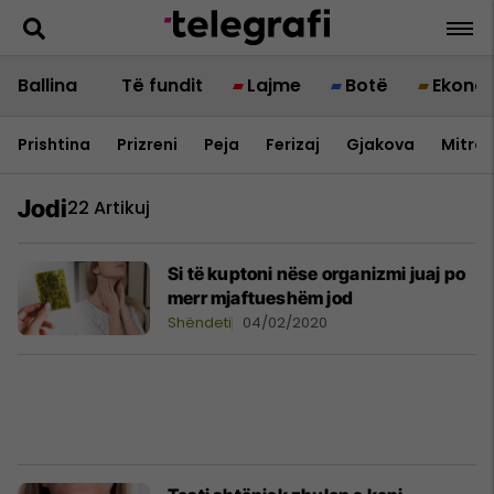
Ballina
Të fundit
Lajme
Botë
Ekono
Prishtina
Prizreni
Peja
Ferizaj
Gjakova
Mitrov
Jodi
22 Artikuj
Si të kuptoni nëse organizmi juaj po
merr mjaftueshëm jod
Shëndeti
04/02/2020