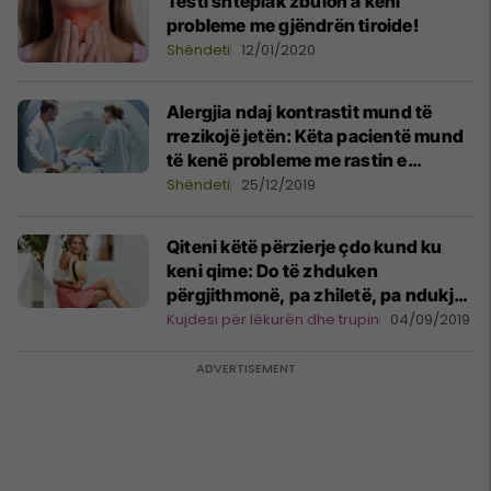
Testi shtëpiak zbulon a keni
probleme me gjëndrën tiroide!
Shëndeti
12/01/2020
Alergjia ndaj kontrastit mund të
rrezikojë jetën: Këta pacientë mund
të kenë probleme me rastin e
fotografimit në rëntgen, skaner apo
Shëndeti
25/12/2019
në rezonancë magnetike
Qiteni këtë përzierje çdo kund ku
keni qime: Do të zhduken
përgjithmonë, pa zhiletë, pa ndukje
dhe pa dhembje!
Kujdesi për lëkurën dhe trupin
04/09/2019