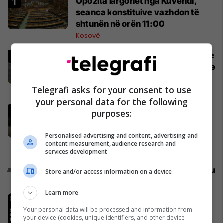
Opozita largohet nga Kuvendi,
seanca konstituive vazhdon të
shtunën në orën 11:00
Kosovë
Mediat gjermane publikojnë detaje
për aksidentin ku humbën jetën tre
mërgimtarë nga Komogllava e
Telegrafi asks for your consent to use
Ferizajt
Kronika e Zezë
your personal data for the following
Deda: Nëse deri nesër nuk
purposes:
konstituohet Kuvendi, të gjithë
deputetët do të bëjnë shkelje të
Personalised advertising and content, advertising and
rëndë kushtetuese
content measurement, audience research and
Politikë
services development
Promo
Reklamo këtu
Store and/or access information on a device
Learn more
IPKO, Sponsor i Artë i DokuFest
2026, mbështet filmin dhe
Your personal data will be processed and information from
your device (cookies, unique identifiers, and other device
frymëzon gjeneratën e re të