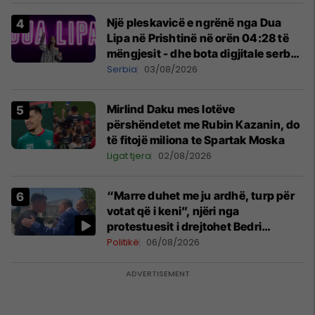
Një pleskavicë e ngrënë nga Dua
Lipa në Prishtinë në orën 04:28 të
mëngjesit - dhe bota digjitale serbe
shpall gjendjen e luftës
Serbia
03/08/2026
Mirlind Daku mes lotëve
përshëndetet me Rubin Kazanin, do
të fitojë miliona te Spartak Moska
Ligat tjera
02/08/2026
“Marre duhet me ju ardhë, turp për
votat që i keni”, njëri nga
protestuesit i drejtohet Bedri
Hamzës
Politikë
06/08/2026