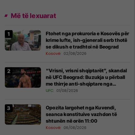
Më të lexuarat
Ftohet nga prokuroria e Kosovës për
krime lufte, ish-gjenerali serb thotë
se dikush e tradhtoi në Beograd
Kosovë
02/08/2026
“Vrisni, vrisni shqiptarët”, skandal
në UFC Beograd: Buzukja u përball
me thirrje anti-shqiptare nga
tribunat
UFC
01/08/2026
Opozita largohet nga Kuvendi,
seanca konstituive vazhdon të
shtunën në orën 11:00
Kosovë
06/08/2026