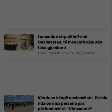
I çmenduri shpalli luftë në
Gazimestan, të mençurit këputën
telat gjemborë
Enver Robelli
Opinione
28/06/2026
Kënduan këngë nacionaliste, Policia
ndalon disa persona pas
përfundimit të “Vidovdanit”