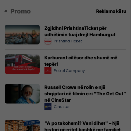
Promo
Reklamo këtu
Zgjidhni PrishtinaTicket për
udhëtimin tuaj drejt Hamburgut
Prishtina Ticket
Karburant cilësor dhe shumë më
tepër!
Petrol Company
Russell Crowe në rolin e një
shqiptari në filmin e ri “The Get Out”
në CineStar
Cinestar
"A po takohemi? Veni dihet" – Një
histori që rritet bashkë me familjet