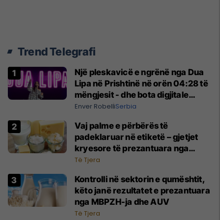
Trend Telegrafi
Një pleskavicë e ngrënë nga Dua
Lipa në Prishtinë në orën 04:28 të
mëngjesit - dhe bota digjitale
serbe shpall gjendjen e luftës
Enver Robelli
Serbia
Vaj palme e përbërës të
padeklaruar në etiketë – gjetjet
kryesore të prezantuara nga
AUV-i pas kontrollit në sektorin e
Të Tjera
qumështit
Kontrolli në sektorin e qumështit,
këto janë rezultatet e prezantuara
nga MBPZH-ja dhe AUV
Të Tjera