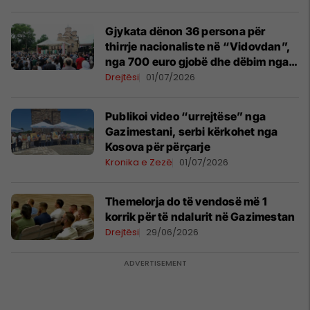
Gjykata dënon 36 persona për
thirrje nacionaliste në “Vidovdan”,
nga 700 euro gjobë dhe dëbim nga
Kosova
Drejtësi
01/07/2026
​Publikoi video “urrejtëse” nga
Gazimestani, serbi kërkohet nga
Kosova për përçarje
Kronika e Zezë
01/07/2026
Themelorja do të vendosë më 1
korrik për të ndalurit në Gazimestan
Drejtësi
29/06/2026