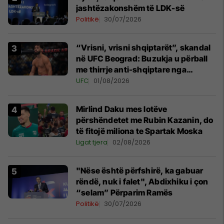
jashtëzakonshëm të LDK-së
Politikë
30/07/2026
“Vrisni, vrisni shqiptarët”, skandal
në UFC Beograd: Buzukja u përball
me thirrje anti-shqiptare nga
tribunat
UFC
01/08/2026
Mirlind Daku mes lotëve
përshëndetet me Rubin Kazanin, do
të fitojë miliona te Spartak Moska
Ligat tjera
02/08/2026
"Nëse është përfshirë, ka gabuar
rëndë, nuk i falet", Abdixhiku i çon
“selam” Përparim Ramës
Politikë
30/07/2026