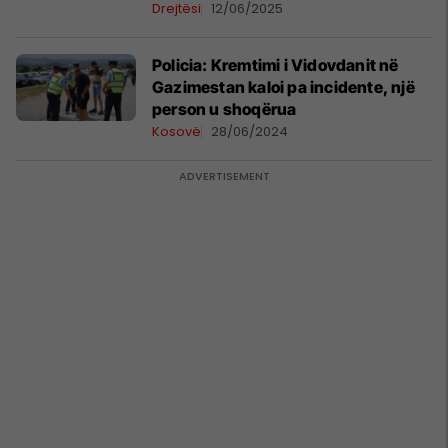
Drejtësi
12/06/2025
Policia: Kremtimi i Vidovdanit në
Gazimestan kaloi pa incidente, një
person u shoqërua
Kosovë
28/06/2024