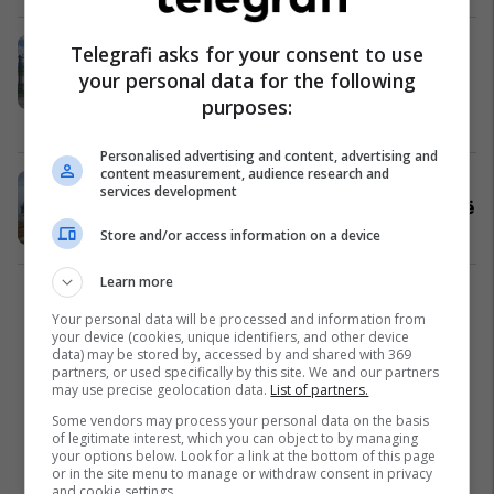
Policia largon një flamur serb me
Telegrafi asks for your consent to use
mbishkrimin Rusia si dhe ua largon
your personal data for the following
bluzat provokuese serbëve në
purposes:
Gazimestan
Kosovë
28/06/2024
Personalised advertising and content, advertising and
content measurement, audience research and
Serbëve u dështon “Vidovdani” në
services development
Gazimestan, mblidhen në Graçanicë
Siguri
25/06/2023
Store and/or access information on a device
Learn more
1
Your personal data will be processed and information from
your device (cookies, unique identifiers, and other device
data) may be stored by, accessed by and shared with 369
partners, or used specifically by this site. We and our partners
may use precise geolocation data.
List of partners.
Some vendors may process your personal data on the basis
of legitimate interest, which you can object to by managing
your options below. Look for a link at the bottom of this page
or in the site menu to manage or withdraw consent in privacy
and cookie settings.