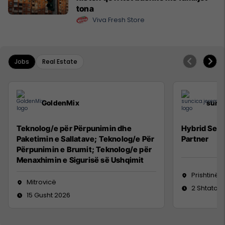
tona
Viva Fresh Store
Jobs
Real Estate
GoldenMix
sunc
Teknolog/e për Përpunimin dhe
Hybrid Seni
Paketimin e Sallatave; Teknolog/e Për
Partner
Përpunimin e Brumit; Teknolog/e për
Menaxhimin e Sigurisë së Ushqimit
Prishtinë
Mitrovicë
2 Shtator 
15 Gusht 2026