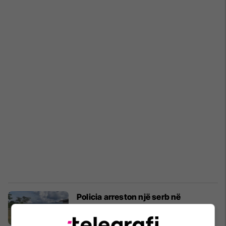
Policia arreston një serb në
Gazimestan
Kosovë
28/06/2024