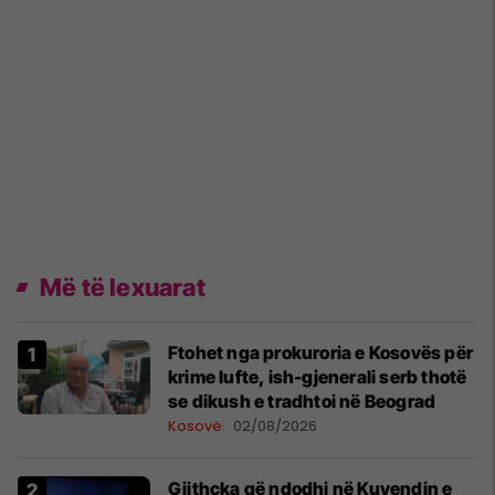
Më të lexuarat
Ftohet nga prokuroria e Kosovës për
krime lufte, ish-gjenerali serb thotë
se dikush e tradhtoi në Beograd
Kosovë
02/08/2026
Gjithçka që ndodhi në Kuvendin e