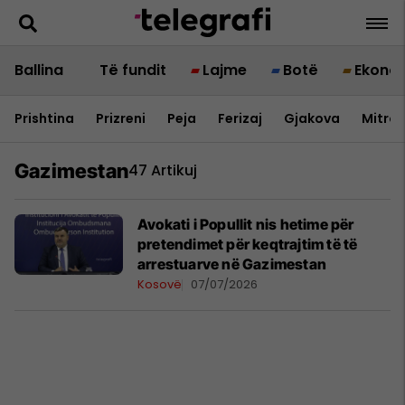
Ballina
Të fundit
Lajme
Botë
Ekono
Prishtina
Prizreni
Peja
Ferizaj
Gjakova
Mitrov
Gazimestan
47 Artikuj
Avokati i Popullit nis hetime për
pretendimet për keqtrajtim të të
arrestuarve në Gazimestan
Kosovë
07/07/2026