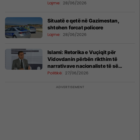
Lajme
28/06/2026
Situatë e qetë në Gazimestan,
shtohen forcat policore
Lajme
28/06/2026
Islami: Retorika e Vuçiqit për
Vidovdanin përbën rikthim të
narrativave nacionaliste të së
kaluarës
Politikë
27/06/2026