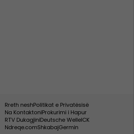
Rreth nesh
Politikat e Privatësisë
Na Kontaktoni
Prokurimi i Hapur
RTV Dukagjini
Deutsche Welle
ICK
Ndreqe.com
Shkabaj
Germin