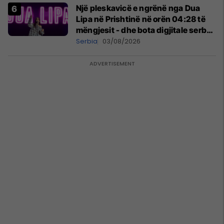
Një pleskavicë e ngrënë nga Dua
Lipa në Prishtinë në orën 04:28 të
mëngjesit - dhe bota digjitale serbe
shpall gjendjen e luftës
Serbia
03/08/2026