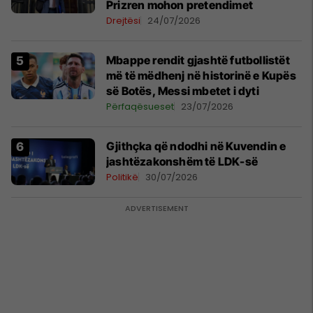
Prizren mohon pretendimet
Drejtësi
24/07/2026
Mbappe rendit gjashtë futbollistët
më të mëdhenj në historinë e Kupës
së Botës, Messi mbetet i dyti
Përfaqësueset
23/07/2026
Gjithçka që ndodhi në Kuvendin e
jashtëzakonshëm të LDK-së
Politikë
30/07/2026