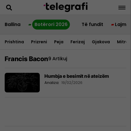
Ballina
Botërori 2026
Të fundit
Lajme
Prishtina
Prizreni
Peja
Ferizaj
Gjakova
Mitrov
Francis Bacon
9 Artikuj
Humbja e besimit në ateizëm
Analiza
19/02/2026