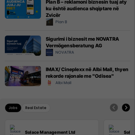
Plan B – reklamoni biznesin tuaj aty
ku është audienca shqiptare në
Zvicër
Plan B
Sigurimi i biznesit me NOVATRA
Vermögensberatung AG
NOVATRA
IMAX/ Cineplexx në Albi Mall, thyen
rekorde rajonale me "Odisea"
Albi Mall
Jobs
Real Estate
Solace Management Ltd
Sola