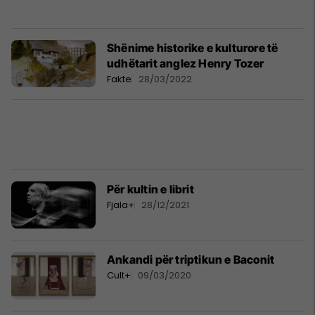
Shënime historike e kulturore të
udhëtarit anglez Henry Tozer
Fakte
28/03/2022
Për kultin e librit
Fjala+
28/12/2021
Ankandi për triptikun e Baconit
Cult+
09/03/2020