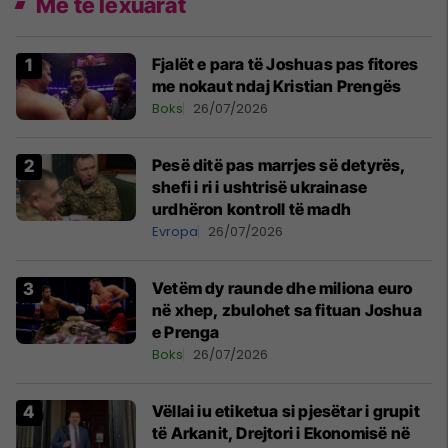
Më të lexuarat
Fjalët e para të Joshuas pas fitores
me nokaut ndaj Kristian Prengës
Boks
26/07/2026
Pesë ditë pas marrjes së detyrës,
shefi i ri i ushtrisë ukrainase
urdhëron kontroll të madh
Evropa
26/07/2026
Vetëm dy raunde dhe miliona euro
në xhep, zbulohet sa fituan Joshua
e Prenga
Boks
26/07/2026
Vëllai iu etiketua si pjesëtar i grupit
të Arkanit, Drejtori i Ekonomisë në