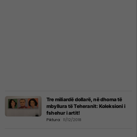
Tre miliardë dollarë, në dhoma të
mbyllura të Teheranit: Koleksioni i
fshehur i artit!
Piktura
11/12/2018