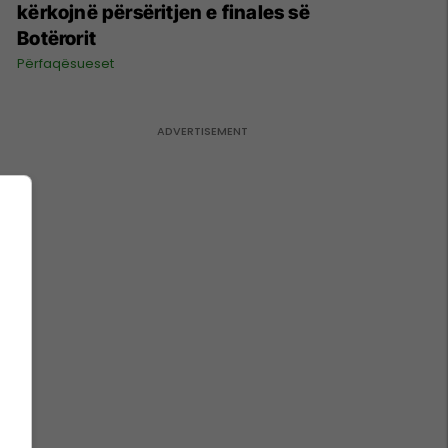
kërkojnë përsëritjen e finales së
Botërorit
Përfaqësueset