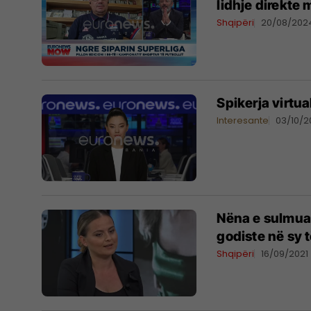
lidhje direkte 
Shqipëri
20/08/202
Spikerja virtu
Interesante
03/10/2
Nëna e sulmuar
godiste në sy 
Shqipëri
16/09/2021