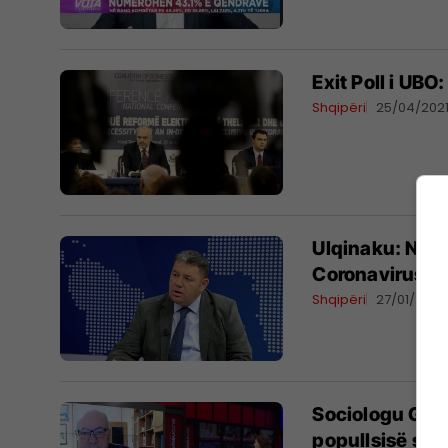
Exit Poll i UBO
Shqipëri
25/04/202
Ulqinaku: Në Shq
Coronavirusit, 
Shqipëri
27/01/2021
Sociologu Gëzi
popullsisë shq