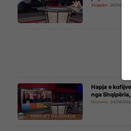
Shqipëri
26/01/2021
Hapja e kufijv
nga Shqipëria
Ekonomi
04/05/202