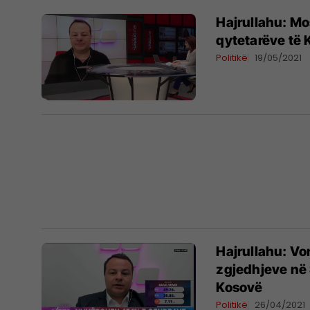
Hajrullahu: Mo
qytetarëve të 
Politikë
19/05/2021
Hajrullahu: Vo
zgjedhjeve në 
Kosovë
Politikë
26/04/2021