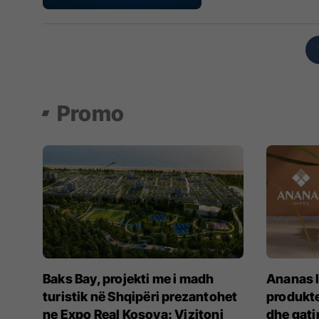
Promo
Baks Bay, projekti me i madh
Ananas I
turistik në Shqipëri prezantohet
produkte
ne Expo Real Kosova: Vizitoni
dhe gat