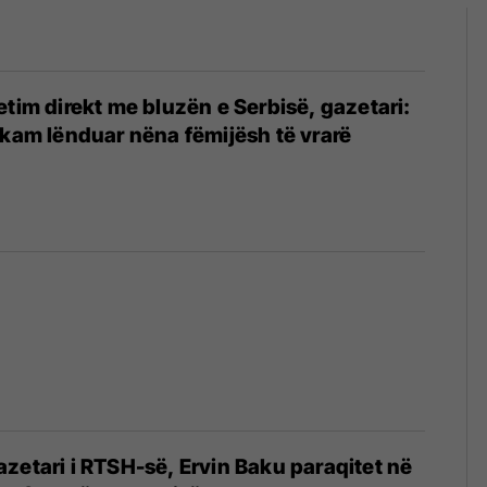
etim direkt me bluzën e Serbisë, gazetari:
 kam lënduar nëna fëmijësh të vrarë
4
zetari i RTSH-së, Ervin Baku paraqitet në