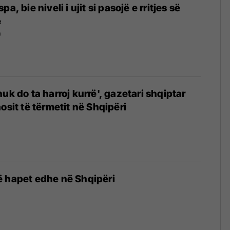
a, bie niveli i ujit si pasojë e rritjes së
e
9
uk do ta harroj kurrë', gazetari shqiptar
osit të tërmetit në Shqipëri
ë hapet edhe në Shqipëri