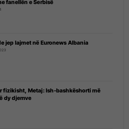
me fanellën e Serbisë
4
ale jep lajmet në Euronews Albania
023
 fizikisht, Metaj: Ish-bashkëshorti më
të dy djemve