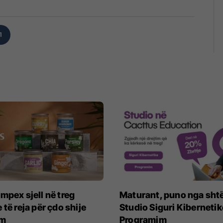
1
mpex sjell në treg
Maturant, puno nga sht
 të reja për çdo shije
Studio Siguri Kibernetik
im
Programim