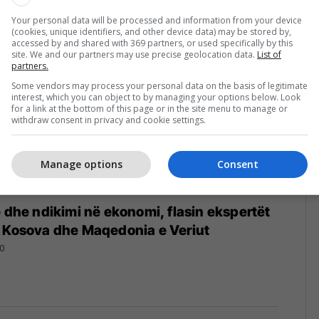
Your personal data will be processed and information from your device
(cookies, unique identifiers, and other device data) may be stored by,
accessed by and shared with 369 partners, or used specifically by this
site. We and our partners may use precise geolocation data.
List of
partners.
Some vendors may process your personal data on the basis of legitimate
interest, which you can object to by managing your options below. Look
for a link at the bottom of this page or in the site menu to manage or
withdraw consent in privacy and cookie settings.
Manage options
Consent
e dhe ndikimi në ekonomi, flasin ekspertët
, Kosova dhe Maqedonia e Veriut
0