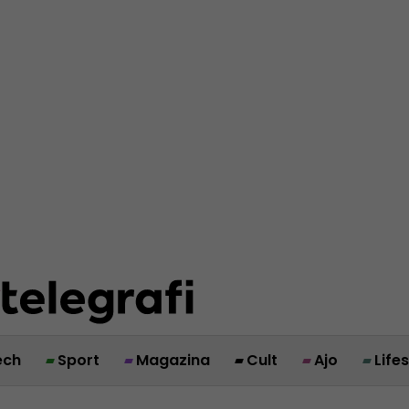
ech
Sport
Magazina
Cult
Ajo
Life