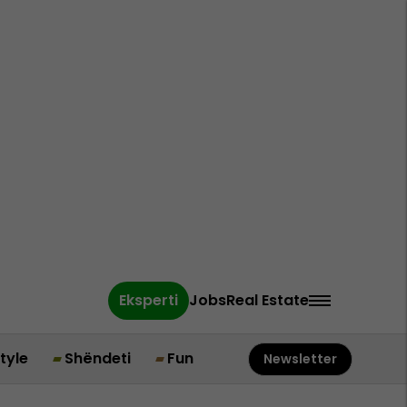
Eksperti
Jobs
Real Estate
style
Shëndeti
Fun
Newsletter