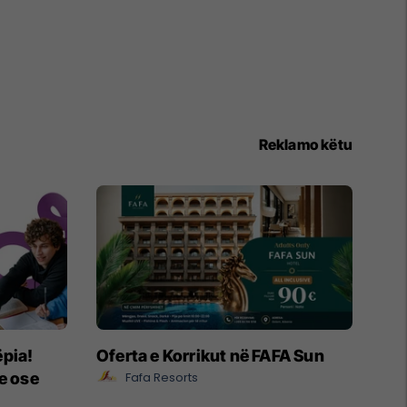
Reklamo këtu
ëpia!
Oferta e Korrikut në FAFA Sun
e ose
Fafa Resorts