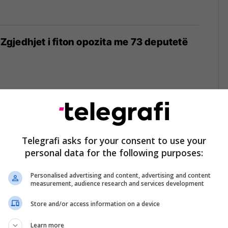
: Zgjedhjet i fiton opozita me 73 deputetë
1
ipëri po qarkullon një lloj i ri i
nuk i dihet origjina
Telegrafi asks for your consent to use your
personal data for the following purposes:
Personalised advertising and content, advertising and content
measurement, audience research and services development
Store and/or access information on a device
m Tushi rendit arsyet e plakjes së
iptare
Learn more