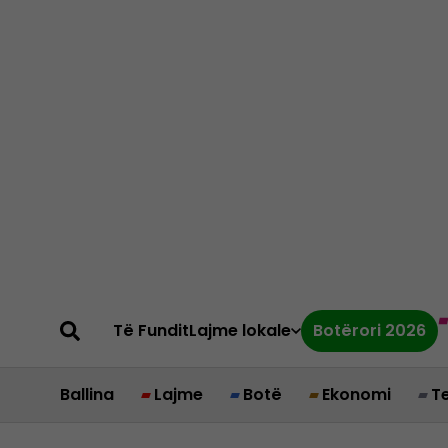
Të Fundit
Lajme lokale
Botërori 2026
Ballina
Lajme
Botë
Ekonomi
T