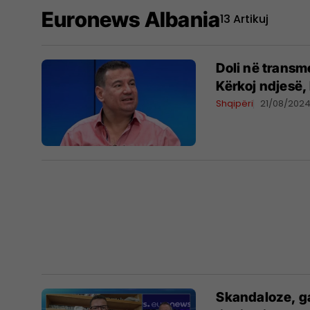
Euronews Albania
13 Artikuj
Doli në transm
Kërkoj ndjesë,
Shqipëri
21/08/202
Skandaloze, ga