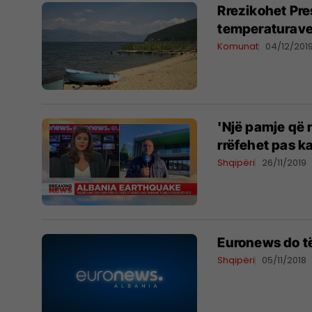
Rrezikohet Presp
temperaturav
Komunat
04/12/201
'Një pamje që n
rrëfehet pas ka
Shqipëri
26/11/2019
Euronews do t
Shqipëri
05/11/2018