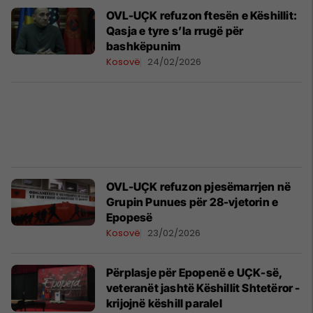
​OVL-UÇK refuzon ftesën e Këshillit:
Qasja e tyre s’la rrugë për
bashkëpunim
Kosovë
24/02/2026
OVL-UÇK refuzon pjesëmarrjen në
Grupin Punues për 28-vjetorin e
Epopesë
Kosovë
23/02/2026
Përplasje për Epopenë e UÇK-së,
veteranët jashtë Këshillit Shtetëror -
krijojnë këshill paralel