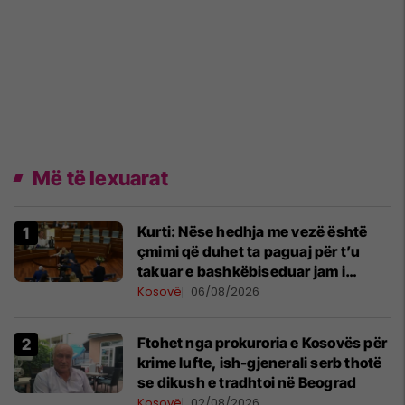
Më të lexuarat
Kurti: Nëse hedhja me vezë është
çmimi që duhet ta paguaj për t’u
takuar e bashkëbiseduar jam i
lumtur ta bëj këtë
Kosovë
06/08/2026
Ftohet nga prokuroria e Kosovës për
krime lufte, ish-gjenerali serb thotë
se dikush e tradhtoi në Beograd
Kosovë
02/08/2026