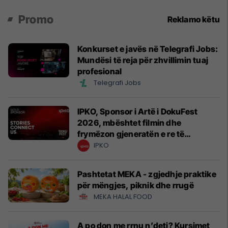
Promo
Reklamo këtu
Konkurset e javës në Telegrafi Jobs:
Mundësi të reja për zhvillimin tuaj
profesional
Telegrafi Jobs
IPKO, Sponsor i Artë i DokuFest
2026, mbështet filmin dhe
frymëzon gjeneratën e re të
krijuesve
IPKO
Pashtetat MEKA - zgjedhje praktike
për mëngjes, piknik dhe rrugë
MEKA HALAL FOOD
A po don me rrnu n’deti? Kursimet