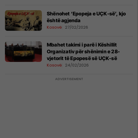
Shënohet ‘Epopeja e UÇK-së’, kjo
është agjenda
Kosovë
27/02/2026
Mbahet takimi i parë i Këshillit
Organizativ për shënimin e 28-
vjetorit të Epopesë së UÇK-së
Kosovë
24/02/2026