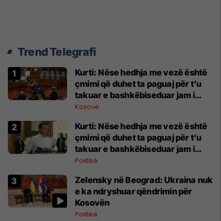
Trend Telegrafi
Kurti: Nëse hedhja me vezë është
çmimi që duhet ta paguaj për t’u
takuar e bashkëbiseduar jam i
lumtur ta bëj këtë
Kosovë
Kurti: Nëse hedhja me vezë është
çmimi që duhet ta paguaj për t’u
takuar e bashkëbiseduar jam i
lumtur ta bëj këtë
Politikë
Zelensky në Beograd: Ukraina nuk
e ka ndryshuar qëndrimin për
Kosovën
Politikë