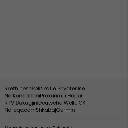
Rreth nesh
Politikat e Privatësisë
Na Kontaktoni
Prokurimi i Hapur
RTV Dukagjini
Deutsche Welle
ICK
Ndreqe.com
Shkabaj
Germin
Shkarkoje aplikacionin e Telegrafit