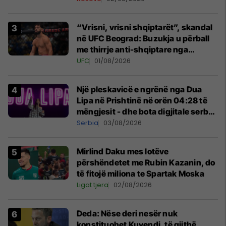
“Vrisni, vrisni shqiptarët”, skandal
në UFC Beograd: Buzukja u përball
me thirrje anti-shqiptare nga
tribunat
UFC
01/08/2026
Një pleskavicë e ngrënë nga Dua
Lipa në Prishtinë në orën 04:28 të
mëngjesit - dhe bota digjitale serbe
shpall gjendjen e luftës
Serbia
03/08/2026
Mirlind Daku mes lotëve
përshëndetet me Rubin Kazanin, do
të fitojë miliona te Spartak Moska
Ligat tjera
02/08/2026
Deda: Nëse deri nesër nuk
konstituohet Kuvendi, të gjithë