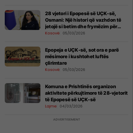
28 vjetori i Epopesë së UÇK-së,
Osmani: Një histori që vazhdon të
jetojë si betim dhe frymëzim për
brezat
Kosovë
05/03/2026
Epopeja e UÇK-së, sot ora e parë
mësimore i kushtohet luftës
çlirimtare
Kosovë
05/03/2026
Komuna e Prishtinës organizon
aktivitete përkujtimore të 28-vjetorit
të Epopesë së UÇK-së
Lajme
04/03/2026