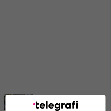
Themelohet Këshilli shtetëror për
shënimin e Epopesë së UÇK-së
Kosovë
20/02/2026