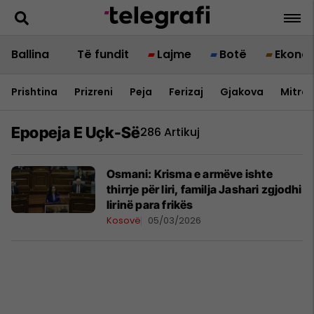
Ballina
Të fundit
Lajme
Botë
Ekono
Prishtina
Prizreni
Peja
Ferizaj
Gjakova
Mitrov
Epopeja E Uçk-Së
286 Artikuj
Osmani: Krisma e armëve ishte
thirrje për liri, familja Jashari zgjodhi
lirinë para frikës
Kosovë
05/03/2026