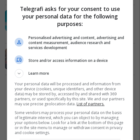
Telegrafi asks for your consent to use
Qeveria nis procedurat për ngritjen
your personal data for the following
e Memorialit për Familjen Jashari
purposes:
dhe Epopenë e UÇK-së në Itali
Kosovë
19/12/2025
Personalised advertising and content, advertising and
content measurement, audience research and
services development
Osmani: Prekazi, kështjellë e lirisë
dhe fortifikatë e pamposhtur
Store and/or access information on a device
Kosovë
07/03/2025
Learn more
Your personal data will be processed and information from
2
your device (cookies, unique identifiers, and other device
data) may be stored by, accessed by and shared with 369
partners, or used specifically by this site. We and our partners
may use precise geolocation data.
List of partners.
Some vendors may process your personal data on the basis
of legitimate interest, which you can object to by managing
your options below. Look for a link at the bottom of this page
or in the site menu to manage or withdraw consent in privacy
and cookie settings.