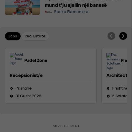
mund t’ju sjellin një banesë
Banka Ekonomike
Jobs
Real Estate
Padel Zone
Flex 
Recepsionist/e
Architect
Prishtine
Prishtinë
31 Gusht 2026
6 Shtator 