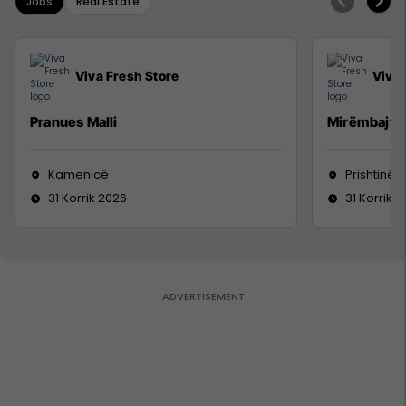
Jobs
Real Estate
Viva Fresh Store
Viva 
Pranues Malli
Mirëmbajtë
Kamenicë
Prishtinë
31 Korrik 2026
31 Korrik 