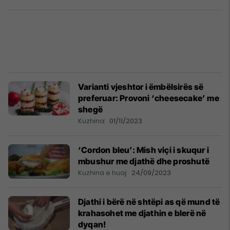
Varianti vjeshtor i ëmbëlsirës së
preferuar: Provoni ‘cheesecake’ me
shegë
Kuzhina
01/11/2023
‘Cordon bleu’: Mish viçi i skuqur i
mbushur me djathë dhe proshutë
Kuzhina e huaj
24/09/2023
Djathi i bërë në shtëpi as që mund të
krahasohet me djathin e blerë në
dyqan!