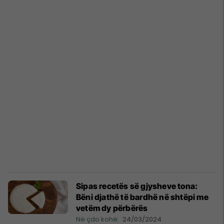
Sipas recetës së gjysheve tona:
Bëni djathë të bardhë në shtëpi me
vetëm dy përbërës
Në çdo kohë
24/03/2024