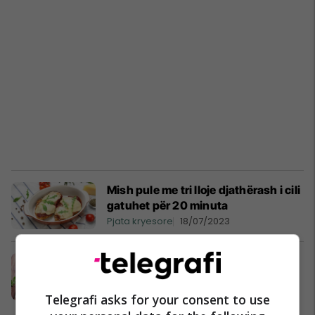
Mish pule me tri lloje djathërash i cili
gatuhet për 20 minuta
Pjata kryesore
18/07/2023
Patate e pjekur me djathë: Kënaqësi
e vërtetë gurmani me të cilën
menjëherë do të harroni mishin!
Telegrafi asks for your consent to use
Pjata kryesore
13/06/2023