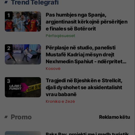
Trend Telegrafi
Pas humbjes nga Spanja,
argjentinasit kërkojnë përsëritjen
e finales së Botërorit
Përfaqësueset
Përplasje në studio, panelisti
Mustafë Kadriaj mësyn drejt
Nexhmedin Spahiut - ndërpritet
transmetimi
Kosovë
Tragjedi në Bjeshkën e Strellcit,
djali dyshohet se aksidentalisht
vrau babanë
Kronika e Zezë
Promo
Reklamo këtu
Baks Bay, projekti me i madh turistik