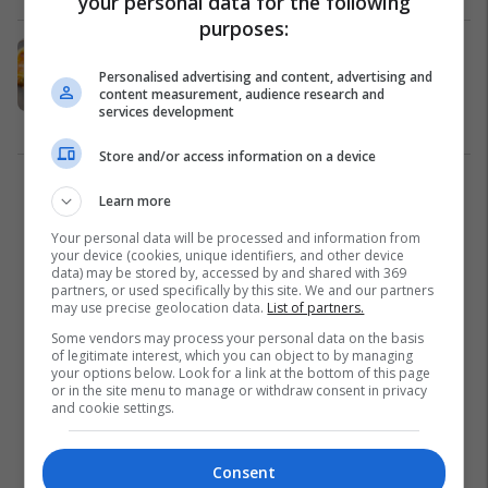
your personal data for the following
purposes:
Spinaq me djathë të ngrohtë:
Ushqim i përsosur nga furra, e duan
Personalised advertising and content, advertising and
content measurement, audience research and
të gjithë!
services development
Pjata kryesore
27/05/2023
Store and/or access information on a device
1
Learn more
Your personal data will be processed and information from
your device (cookies, unique identifiers, and other device
data) may be stored by, accessed by and shared with 369
partners, or used specifically by this site. We and our partners
may use precise geolocation data.
List of partners.
Some vendors may process your personal data on the basis
of legitimate interest, which you can object to by managing
your options below. Look for a link at the bottom of this page
or in the site menu to manage or withdraw consent in privacy
and cookie settings.
Consent