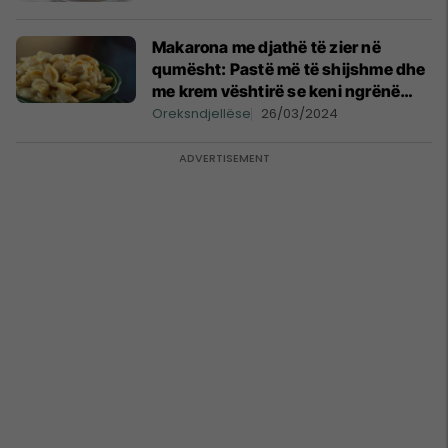
Makarona me djathë të zier në
qumësht: Pastë më të shijshme dhe
me krem vështirë se keni ngrënë
ndonjëherë!
Oreksndjellëse
26/03/2024