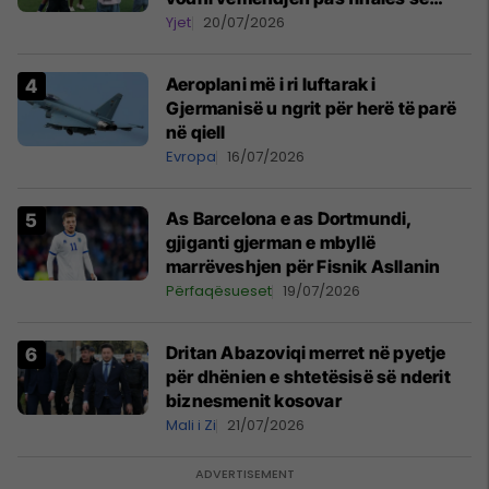
Kupës së Botës
Yjet
20/07/2026
Aeroplani më i ri luftarak i
Gjermanisë u ngrit për herë të parë
në qiell
Evropa
16/07/2026
As Barcelona e as Dortmundi,
gjiganti gjerman e mbyllë
marrëveshjen për Fisnik Asllanin
Përfaqësueset
19/07/2026
Dritan Abazoviqi merret në pyetje
për dhënien e shtetësisë së nderit
biznesmenit kosovar
Mali i Zi
21/07/2026