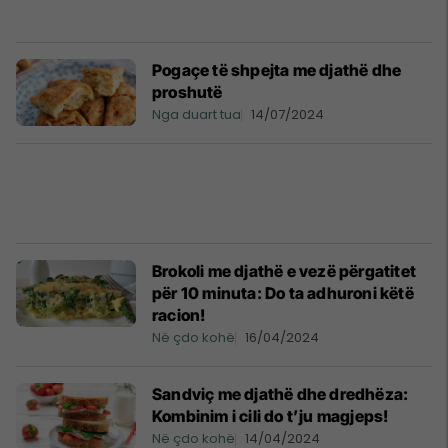
Pogaçe të shpejta me djathë dhe
proshutë
Nga duart tua
14/07/2024
Brokoli me djathë e vezë përgatitet
për 10 minuta: Do ta adhuroni këtë
racion!
Në çdo kohë
16/04/2024
Sandviç me djathë dhe dredhëza:
Kombinim i cili do t’ju magjeps!
Në çdo kohë
14/04/2024