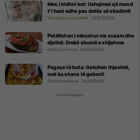
Mos i hidhni kot: Ushqimet që mund
t’i hani edhe pas datës së skadimit
Të njohim produktet
22/07/2025
Patëllxhan i mbushur me susam dhe
djathë: Drekë shumë e shijshme
Pjata kryesore
25/03/2025
Pogaçe të buta: Gatuhen thjeshtë,
nuk ka shans të gaboni!
Oreksndjellëse
04/01/2025