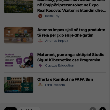
në Shqipëri prezantohet ne Expo
Real Kosova: Vizitoni shtandin dhe
zbuloni mundësitë e investimit
Baks Bay
Ananas Impex sjell në treg produkte
të reja për çdo shije dhe gatim
Ananas Impex
Maturant, puno nga shtëpia! Studio
Siguri Kibernetike ose Programim
Cacttus Education
Oferta e Korrikut në FAFA Sun
Fafa Resorts