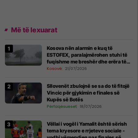
Më të lexuarat
Kosova nën alarmin e kuq të
ESTOFEX, paralajmërohen stuhi të
fuqishme me breshër dhe erëra të
forta
Kosovë
21/07/2026
Sllovenët zbulojnë se sa do të fitojë
Vincic për gjykimin e finales së
Kupës së Botës
Përfaqësueset
18/07/2026
Vëllai i vogël i Yamalit është sërish
tema kryesore e rrjeteve sociale -
vodhi vëmendjen pas finales së