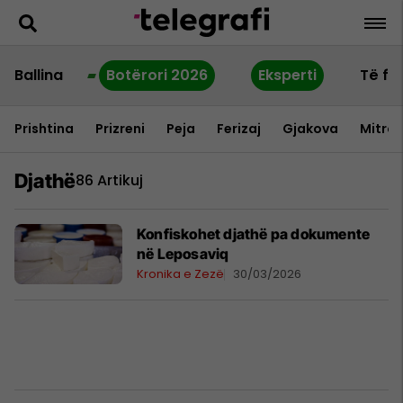
Ballina
Botërori 2026
Eksperti
Të fu
Prishtina
Prizreni
Peja
Ferizaj
Gjakova
Mitrov
Djathë
86 Artikuj
Konfiskohet djathë pa dokumente
në Leposaviq
Kronika e Zezë
30/03/2026